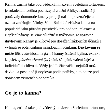
Kanna, známá také pod vědeckým názvem Sceletium tortuosum,
je sukulentní rostlina pocházející z Jižní Afriky. Tradičně ji
používaly domorodé kmeny pro její náladu povznášející a
úzkost zmírňující účinky. V dnešní době získává kanna na
popularitě jako přírodní prostředek pro podporu relaxace a
zlepšení nálady. Je však důležité si uvědomit, že
správné
dávkování kanny
je klíčové pro dosažení žádoucích účinků a
vyhnutí se potenciálním nežádoucím účinkům.
Dávkování se
může lišit
v závislosti na
formě
kanny (sušená bylina, extrakt,
kapsle),
způsobu užívání
(žvýkání, šňupání, vaření čaje) a
individuální citlivosti. Vždy je důležité začít s nejnižší možnou
dávkou a postupně ji zvyšovat podle potřeby, a to pouze pod
dohledem zkušeného odborníka.
Co je to kanna?
Kanna, známá také pod vědeckým názvem Sceletium tortuosum,