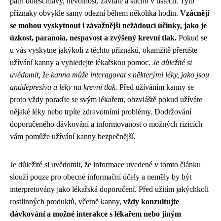
patří bolest hlavy, nevolnost, závratě a sucho v ústech. Tyto
příznaky obvykle samy odezní během několika hodin.
Vzácněji
se mohou vyskytnout i závažnější nežádoucí účinky, jako je
úzkost, paranoia, nespavost a zvýšený krevní tlak.
Pokud se
u vás vyskytne jakýkoli z těchto příznaků, okamžitě přerušte
užívání kanny a vyhledejte lékařskou pomoc.
Je důležité si
uvědomit, že kanna může interagovat s některými léky, jako jsou
antidepresiva a léky na krevní tlak.
Před užíváním kanny se
proto vždy poraďte se svým lékařem, obzvláště pokud užíváte
nějaké léky nebo trpíte zdravotními problémy. Dodržování
doporučeného dávkování a informovanost o možných rizicích
vám pomůže užívání kanny bezpečnější.
Je důležité si uvědomit, že informace uvedené v tomto článku
slouží pouze pro obecné informační účely a neměly by být
interpretovány jako lékařská doporučení. Před užitím jakýchkoli
rostlinných produktů, včetně kanny,
vždy konzultujte
dávkování a možné interakce s lékařem nebo jiným