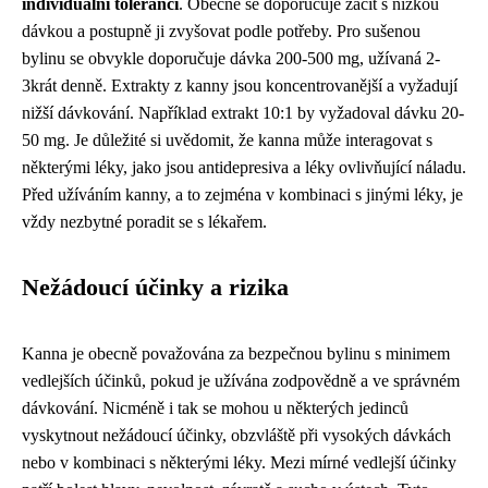
individuální toleranci
. Obecně se doporučuje začít s nízkou
dávkou a postupně ji zvyšovat podle potřeby. Pro sušenou
bylinu se obvykle doporučuje dávka 200-500 mg, užívaná 2-
3krát denně. Extrakty z kanny jsou koncentrovanější a vyžadují
nižší dávkování. Například extrakt 10:1 by vyžadoval dávku 20-
50 mg. Je důležité si uvědomit, že kanna může interagovat s
některými léky, jako jsou antidepresiva a léky ovlivňující náladu.
Před užíváním kanny, a to zejména v kombinaci s jinými léky, je
vždy nezbytné poradit se s lékařem.
Nežádoucí účinky a rizika
Kanna je obecně považována za bezpečnou bylinu s minimem
vedlejších účinků, pokud je užívána zodpovědně a ve správném
dávkování. Nicméně i tak se mohou u některých jedinců
vyskytnout nežádoucí účinky, obzvláště při vysokých dávkách
nebo v kombinaci s některými léky. Mezi mírné vedlejší účinky