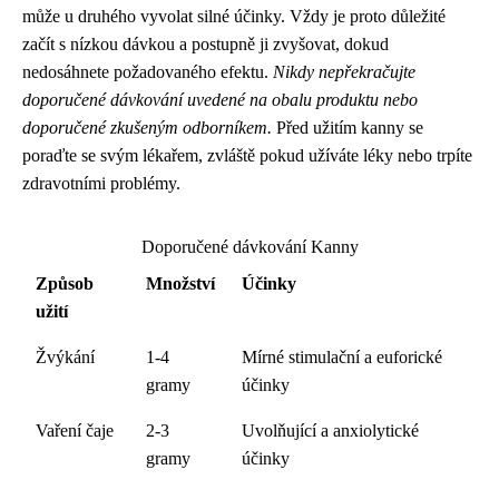
může u druhého vyvolat silné účinky. Vždy je proto důležité
začít s nízkou dávkou a postupně ji zvyšovat, dokud
nedosáhnete požadovaného efektu.
Nikdy nepřekračujte
doporučené dávkování uvedené na obalu produktu nebo
doporučené zkušeným odborníkem.
Před užitím kanny se
poraďte se svým lékařem, zvláště pokud užíváte léky nebo trpíte
zdravotními problémy.
Doporučené dávkování Kanny
Způsob
Množství
Účinky
užití
Žvýkání
1-4
Mírné stimulační a euforické
gramy
účinky
Vaření čaje
2-3
Uvolňující a anxiolytické
gramy
účinky