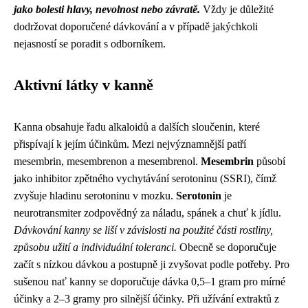
jako bolesti hlavy, nevolnost nebo závratě.
Vždy je důležité
dodržovat doporučené dávkování a v případě jakýchkoli
nejasností se poradit s odborníkem.
Aktivní látky v kanně
Kanna obsahuje řadu alkaloidů a dalších sloučenin, které
přispívají k jejím účinkům. Mezi nejvýznamnější patří
mesembrin, mesembrenon a mesembrenol.
Mesembrin
působí
jako inhibitor zpětného vychytávání serotoninu (SSRI), čímž
zvyšuje hladinu serotoninu v mozku.
Serotonin
je
neurotransmiter zodpovědný za náladu, spánek a chuť k jídlu.
Dávkování kanny se liší v závislosti na použité části rostliny,
způsobu užití a individuální toleranci.
Obecně se doporučuje
začít s nízkou dávkou a postupně ji zvyšovat podle potřeby. Pro
sušenou nať kanny se doporučuje dávka 0,5–1 gram pro mírné
účinky a 2–3 gramy pro silnější účinky. Při užívání extraktů z