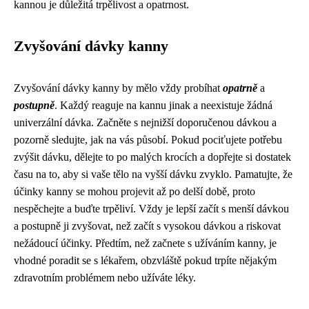
kannou je důležitá trpělivost a opatrnost.
Zvyšování dávky kanny
Zvyšování dávky kanny by mělo vždy probíhat
opatrně
a
postupně
. Každý reaguje na kannu jinak a neexistuje žádná
univerzální dávka. Začněte s nejnižší doporučenou dávkou a
pozorně sledujte, jak na vás působí. Pokud pociťujete potřebu
zvýšit dávku, dělejte to po malých krocích a dopřejte si dostatek
času na to, aby si vaše tělo na vyšší dávku zvyklo. Pamatujte, že
účinky kanny se mohou projevit až po delší době, proto
nespěchejte a buďte trpěliví. Vždy je lepší začít s menší dávkou
a postupně ji zvyšovat, než začít s vysokou dávkou a riskovat
nežádoucí účinky. Předtím, než začnete s užíváním kanny, je
vhodné poradit se s lékařem, obzvláště pokud trpíte nějakým
zdravotním problémem nebo užíváte léky.