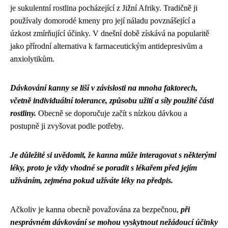
je sukulentní rostlina pocházející z Jižní Afriky. Tradičně ji
používaly domorodé kmeny pro její náladu povznášející a
úzkost zmírňující účinky. V dnešní době získává na popularitě
jako přírodní alternativa k farmaceutickým antidepresivům a
anxiolytikům.
Dávkování kanny se liší v závislosti na mnoha faktorech,
včetně individuální tolerance, způsobu užití a síly použité části
rostliny.
Obecně se doporučuje začít s nízkou dávkou a
postupně ji zvyšovat podle potřeby.
Je důležité si uvědomit, že kanna může interagovat s některými
léky, proto je vždy vhodné se poradit s lékařem před jejím
užíváním, zejména pokud užíváte léky na předpis.
Ačkoliv je kanna obecně považována za bezpečnou,
při
nesprávném dávkování se mohou vyskytnout nežádoucí účinky