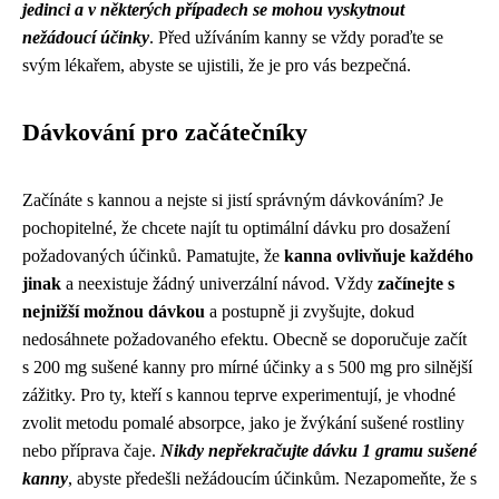
jedinci a v některých případech se mohou vyskytnout
nežádoucí účinky
. Před užíváním kanny se vždy poraďte se
svým lékařem, abyste se ujistili, že je pro vás bezpečná.
Dávkování pro začátečníky
Začínáte s kannou a nejste si jistí správným dávkováním? Je
pochopitelné, že chcete najít tu optimální dávku pro dosažení
požadovaných účinků. Pamatujte, že
kanna ovlivňuje každého
jinak
a neexistuje žádný univerzální návod. Vždy
začínejte s
nejnižší možnou dávkou
a postupně ji zvyšujte, dokud
nedosáhnete požadovaného efektu. Obecně se doporučuje začít
s 200 mg sušené kanny pro mírné účinky a s 500 mg pro silnější
zážitky. Pro ty, kteří s kannou teprve experimentují, je vhodné
zvolit metodu pomalé absorpce, jako je žvýkání sušené rostliny
nebo příprava čaje.
Nikdy nepřekračujte dávku 1 gramu sušené
kanny
, abyste předešli nežádoucím účinkům. Nezapomeňte, že s