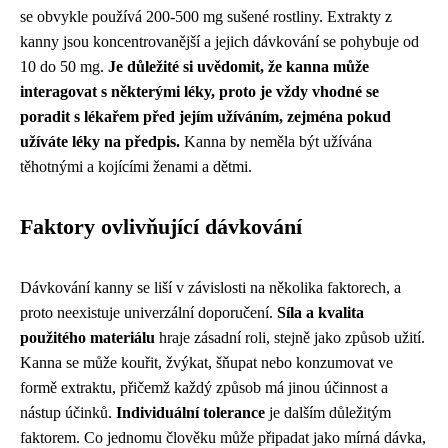
se obvykle používá 200-500 mg sušené rostliny. Extrakty z
kanny jsou koncentrovanější a jejich dávkování se pohybuje od
10 do 50 mg.
Je důležité si uvědomit, že kanna může
interagovat s některými léky, proto je vždy vhodné se
poradit s lékařem před jejím užíváním, zejména pokud
užíváte léky na předpis.
Kanna by neměla být užívána
těhotnými a kojícími ženami a dětmi.
Faktory ovlivňující dávkování
Dávkování kanny se liší v závislosti na několika faktorech, a
proto neexistuje univerzální doporučení.
Síla a kvalita
použitého materiálu
hraje zásadní roli, stejně jako způsob užití.
Kanna se může kouřit, žvýkat, šňupat nebo konzumovat ve
formě extraktu, přičemž každý způsob má jinou účinnost a
nástup účinků.
Individuální tolerance
je dalším důležitým
faktorem. Co jednomu člověku může připadat jako mírná dávka,