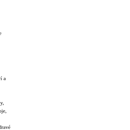
e
í a
y,
oje,
dravé