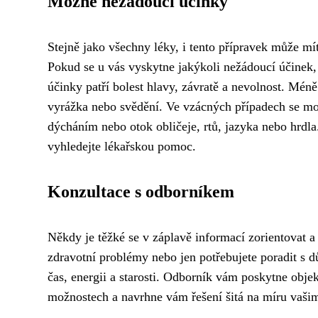
Možné nežádoucí účinky
Stejně jako všechny léky, i tento přípravek může mí
Pokud se u vás vyskytne jakýkoli nežádoucí účinek,
účinky patří bolest hlavy, závratě a nevolnost. Méně
vyrážka nebo svědění. Ve vzácných případech se moh
dýcháním nebo otok obličeje, rtů, jazyka nebo hrdla
vyhledejte lékařskou pomoc.
Konzultace s odborníkem
Někdy je těžké se v záplavě informací zorientovat a v
zdravotní problémy nebo jen potřebujete poradit s 
čas, energii a starosti. Odborník vám poskytne obje
možnostech a navrhne vám řešení šitá na míru vašim