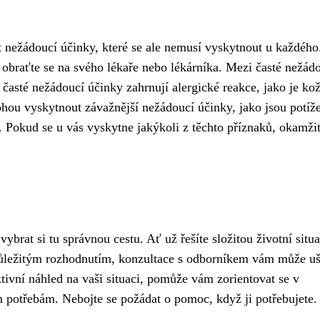
t nežádoucí účinky, které se ale nemusí vyskytnout u každého
 obraťte se na svého lékaře nebo lékárníka. Mezi časté nežád
 časté nežádoucí účinky zahrnují alergické reakce, jako je ko
ou vyskytnout závažnější nežádoucí účinky, jako jsou potíže
. Pokud se u vás vyskytne jakýkoli z těchto příznaků, okamži
ybrat si tu správnou cestu. Ať už řešíte složitou životní situa
důležitým rozhodnutím, konzultace s odborníkem vám může uše
ktivní náhled na vaši situaci, pomůže vám zorientovat se v
 potřebám. Nebojte se požádat o pomoc, když ji potřebujete.