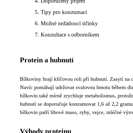
Doporučený příjem
Tipy pro konzumaci
Možné nežádoucí účinky
Konzultace s odborníkem
Protein a hubnutí
Bílkoviny hrají klíčovou roli při hubnutí. Zasytí na 
Navíc pomáhají udržovat svalovou hmotu během diet
bílkovin také mírně zrychluje metabolismus, protože 
hubnutí se doporučuje konzumovat 1,6 až 2,2 gramu
bílkovin patří libové maso, ryby, vejce, mléčné výro
Výhody proteinu