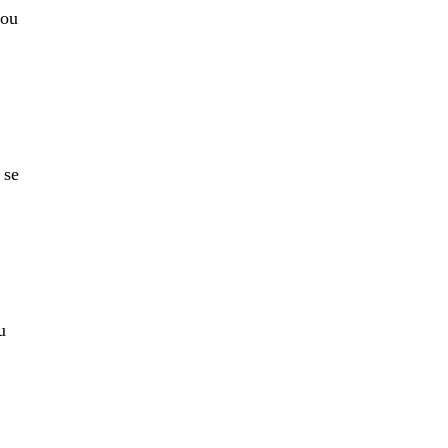
sou
 se
u