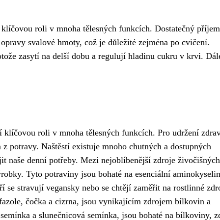
 klíčovou roli v mnoha tělesných funkcích. Dostatečný příjem
a opravy svalové hmoty, což je důležité zejména po cvičení.
ože zasytí na delší dobu a regulují hladinu cukru v krvi. Dál
 klíčovou roli v mnoha tělesných funkcích. Pro udržení zdrav
vin z potravy. Naštěstí existuje mnoho chutných a dostupných
t naše denní potřeby. Mezi nejoblíbenější zdroje živočišných
ýrobky. Tyto potraviny jsou bohaté na esenciální aminokyselin
ří se stravují vegansky nebo se chtějí zaměřit na rostlinné zdr
fazole, čočka a cizrna, jsou vynikajícím zdrojem bílkovin a
 semínka a slunečnicová semínka, jsou bohaté na bílkoviny, z