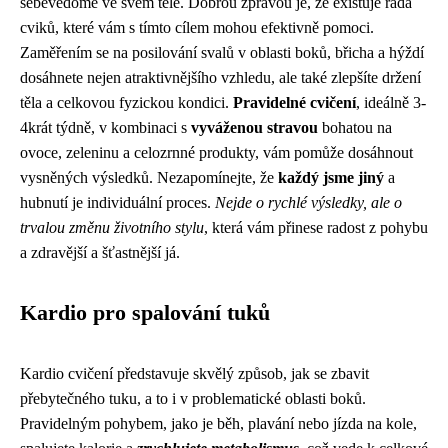
sebevědomě ve svém těle. Dobrou zprávou je, že existuje řada
cviků, které vám s tímto cílem mohou efektivně pomoci.
Zaměřením se na posilování svalů v oblasti boků, břicha a hýždí
dosáhnete nejen atraktivnějšího vzhledu, ale také zlepšíte držení
těla a celkovou fyzickou kondici.
Pravidelné cvičení
, ideálně 3-
4krát týdně, v kombinaci s
vyváženou stravou
bohatou na
ovoce, zeleninu a celozrnné produkty, vám pomůže dosáhnout
vysněných výsledků. Nezapomínejte, že
každý jsme jiný
a
hubnutí je individuální proces.
Nejde o rychlé výsledky, ale o
trvalou změnu životního stylu
, která vám přinese radost z pohybu
a zdravější a šťastnější já.
Kardio pro spalování tuků
Kardio cvičení představuje skvělý způsob, jak se zbavit
přebytečného tuku, a to i v problematické oblasti boků.
Pravidelným pohybem, jako je běh, plavání nebo jízda na kole,