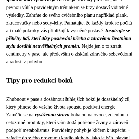
pevnou vůlí a pravidelným tréninkem se brzy dostaví viditelné
výsledky. Zahrňte do svého cvičebního plánu například plank,
zkracovačky nebo sedy-lehy. Pamatujte, že každý krok se počítá
a i malé pokroky vás přibližují k vysněné postavě.
Inspirujte se
příběhy lidí, kteří díky posilování břicha a zdravému životnímu
stylu dosáhli neuvěřitelných proměn.
Nejde jen o to ztratit
centimetry v pase, ale především o získání zdravého sebevědomí
a radosti z pohybu.
Tipy pro redukci boků
Zhubnout v pase a dosáhnout štíhlejších boků je dosažitelný cíl,
který přinese do vašeho života spoustu pozitivní energie.
Zaměřte se na
vyváženou stravu
bohatou na ovoce, zeleninu a
celozrnné produkty, která vám dodá potřebné živiny a zároveň
podpoří metabolismus. Pravidelný pohyb je klíčem k úspěchu –
zařaďte do svého programu kardio aktivity, jako je běh, plavání