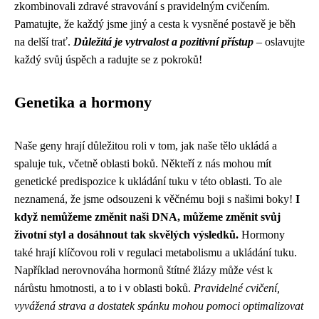
zkombinovali zdravé stravování s pravidelným cvičením.
Pamatujte, že každý jsme jiný a cesta k vysněné postavě je běh
na delší trať.
Důležitá je vytrvalost a pozitivní přístup
– oslavujte
každý svůj úspěch a radujte se z pokroků!
Genetika a hormony
Naše geny hrají důležitou roli v tom, jak naše tělo ukládá a
spaluje tuk, včetně oblasti boků. Někteří z nás mohou mít
genetické predispozice k ukládání tuku v této oblasti. To ale
neznamená, že jsme odsouzeni k věčnému boji s našimi boky!
I
když nemůžeme změnit naši DNA, můžeme změnit svůj
životní styl a dosáhnout tak skvělých výsledků.
Hormony
také hrají klíčovou roli v regulaci metabolismu a ukládání tuku.
Například nerovnováha hormonů štítné žlázy může vést k
nárůstu hmotnosti, a to i v oblasti boků.
Pravidelné cvičení,
vyvážená strava a dostatek spánku mohou pomoci optimalizovat