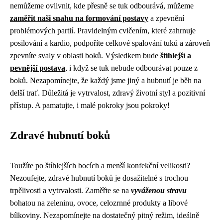
nemůžeme ovlivnit, kde přesně se tuk odbourává, můžeme
zaměřit naši snahu na formování postavy
a zpevnění
problémových partií. Pravidelným cvičením, které zahrnuje
posilování a kardio, podpoříte celkové spalování tuků a zároveň
zpevníte svaly v oblasti boků. Výsledkem bude
štíhlejší a
pevnější postava
, i když se tuk nebude odbourávat pouze z
boků. Nezapomínejte, že každý jsme jiný a hubnutí je běh na
delší trať. Důležitá je vytrvalost, zdravý životní styl a pozitivní
přístup. A pamatujte, i malé pokroky jsou pokroky!
Zdravé hubnutí boků
Toužíte po štíhlejších bocích a menší konfekční velikosti?
Nezoufejte, zdravé hubnutí boků je dosažitelné s trochou
trpělivosti a vytrvalosti. Zaměřte se na
vyváženou stravu
bohatou na zeleninu, ovoce, celozrnné produkty a libové
bílkoviny. Nezapomínejte na dostatečný pitný režim, ideálně