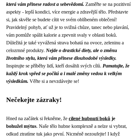
která vám přinese radost a sebevědomí.
Zaměřte se na pozitivní
aspekty - lepší kondici, více energie a zdravější tělo. Představte
si, jak skvěle se budete cítit ve svém oblíbeném oblečení!
Pravidelný pohyb, ať už je to svižná chůze, tanec nebo plavání,
vám pomůže spálit kalorie a zpevnit svaly v oblasti boků.
Důležitá je také vyvážená strava bohatá na ovoce, zeleninu a
celozrnné produkty.
Nejde o drastické diety, ale o změnu
životního stylu, která vám přinese dlouhodobé výsledky.
Inspirujte se příběhy lidí, kteří dosáhli svých cílů.
Pamatujte, že
každý krok vpřed se počítá a i malé změny vedou k velkým
výsledkům.
Věřte si a nevzdávejte se!
Nečekejte zázraky!
Hned na začátek si řekněme, že
cílené hubnutí boků
je
bohužel mýtus
. Naše tělo hubne komplexně a nelze si vybrat,
odkud ztratíme tuk jako první. Nicméně nezoufejte! I když