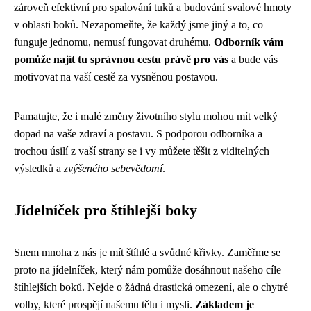
zároveň efektivní pro spalování tuků a budování svalové hmoty
v oblasti boků. Nezapomeňte, že každý jsme jiný a to, co
funguje jednomu, nemusí fungovat druhému.
Odborník vám
pomůže najít tu správnou cestu právě pro vás
a bude vás
motivovat na vaší cestě za vysněnou postavou.
Pamatujte, že i malé změny životního stylu mohou mít velký
dopad na vaše zdraví a postavu. S podporou odborníka a
trochou úsilí z vaší strany se i vy můžete těšit z viditelných
výsledků a
zvýšeného sebevědomí
.
Jídelníček pro štíhlejší boky
Snem mnoha z nás je mít štíhlé a svůdné křivky. Zaměřme se
proto na jídelníček, který nám pomůže dosáhnout našeho cíle –
štíhlejších boků. Nejde o žádná drastická omezení, ale o chytré
volby, které prospějí našemu tělu i mysli.
Základem je