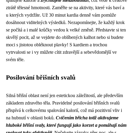
spalujete kalorie a
zrychlujete metabolismus
, což vede k celkové
ztrátě tělesné hmotnosti. Zaměřte se na aktivity, které vás baví a
u kterých vydržíte. Už 30 minut kardia denně vám pomůže
dosáhnout viditelných výsledků. Nezapomínejte, že každý krok
se počítá a i malé krůčky vedou k velké změně. Představte si ten
skvělý pocit, až se vejdete do oblíbených kalhot nebo si budete
moci s jistotou obléknout plavky! S kardiem a trochou
vytrvalosti se i vy můžete cítit zdravější a sebevědomější ve
svém těle.
Posilování břišních svalů
Silná břišní oblast není jen estetickou záležitostí, ale především
základem zdravého těla. Pravidelné posilování břišních svalů
přispívá k celkovému spalování kalorií, což má pozitivní vliv i
na hubnutí v oblasti boků.
Cvičením břicha totiž aktivujeme
hluboké břišní svaly, které fungují jako korzet a pomáhají nám
spalovat tuky efektivněji.
Nečekejte zázraky přes noc, ale s