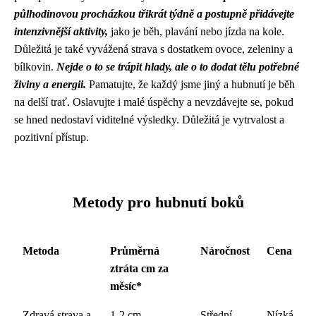
půlhodinovou procházkou třikrát týdně a postupně přidávejte
intenzivnější aktivity,
jako je běh, plavání nebo jízda na kole.
Důležitá je také vyvážená strava s dostatkem ovoce, zeleniny a
bílkovin.
Nejde o to se trápit hlady, ale o to dodat tělu potřebné
živiny a energii.
Pamatujte, že každý jsme jiný a hubnutí je běh
na delší trať. Oslavujte i malé úspěchy a nevzdávejte se, pokud
se hned nedostaví viditelné výsledky. Důležitá je vytrvalost a
pozitivní přístup.
Metody pro hubnutí boků
Metoda
Průměrná
Náročnost
Cena
ztráta cm za
měsíc*
Zdravá strava a
1-2 cm
Střední
Nízká