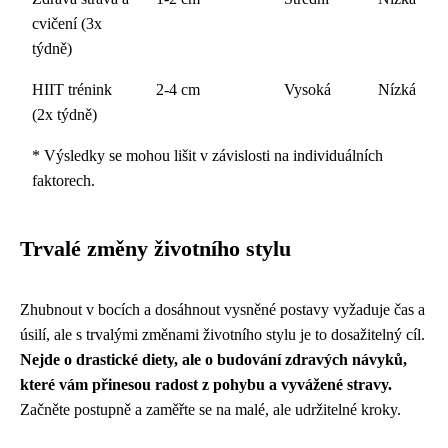
cvičení (3x
týdně)
HIIT trénink
2-4 cm
Vysoká
Nízká
(2x týdně)
* Výsledky se mohou lišit v závislosti na individuálních
faktorech.
Trvalé změny životního stylu
Zhubnout v bocích a dosáhnout vysněné postavy vyžaduje čas a
úsilí, ale s trvalými změnami životního stylu je to dosažitelný cíl.
Nejde o drastické diety, ale o budování zdravých návyků,
které vám přinesou radost z pohybu a vyvážené stravy.
Začněte postupně a zaměřte se na malé, ale udržitelné kroky.