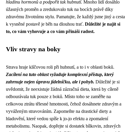
hladinu hormonů a podpořit tak hubnutí.
Mnoho lidí dosáhlo
úžasných proměn a zredukovalo tuk na bocích právě díky
zdravému životnímu stylu. Pamatujte, že každý jsme jiný a cesta
k vysněné postavě je běh na dlouhou trať.
Důležité je najít si
to, co vám vyhovuje a co vám přináší radost.
Vliv stravy na boky
Strava hraje klíčovou roli při hubnutí, a to i v oblasti boků.
Zacílení na tuto oblast vyžaduje komplexní přístup, který
zahrnuje nejen úpravu jídelníčku, ale i pohyb.
Důležité je si
uvědomit, že neexistuje žádná zázračná dieta, která by cíleně
odbourávala tuk pouze z boků. Místo toho se zaměřte na
celkovou ztrátu tělesné hmotnosti, čehož dosáhnete zdravým a
vyváženým stravováním. Zapomeňte na drastické diety a
hladovění, které vedou spíše k jo-jo efektu a zpomalení
metabolismu. Naopak, dopřejte si dostatek bílkovin, zdravých