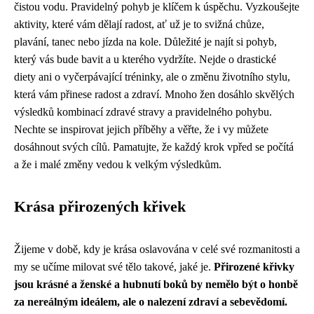
čistou vodu. Pravidelný pohyb je klíčem k úspěchu. Vyzkoušejte
aktivity, které vám dělají radost, ať už je to svižná chůze,
plavání, tanec nebo jízda na kole. Důležité je najít si pohyb,
který vás bude bavit a u kterého vydržíte. Nejde o drastické
diety ani o vyčerpávající tréninky, ale o změnu životního stylu,
která vám přinese radost a zdraví. Mnoho žen dosáhlo skvělých
výsledků kombinací zdravé stravy a pravidelného pohybu.
Nechte se inspirovat jejich příběhy a věřte, že i vy můžete
dosáhnout svých cílů. Pamatujte, že každý krok vpřed se počítá
a že i malé změny vedou k velkým výsledkům.
Krása přirozených křivek
Žijeme v době, kdy je krása oslavována v celé své rozmanitosti a
my se učíme milovat své tělo takové, jaké je.
Přirozené křivky
jsou krásné a ženské a hubnutí boků by nemělo být o honbě
za nereálným ideálem, ale o nalezení zdraví a sebevědomí.