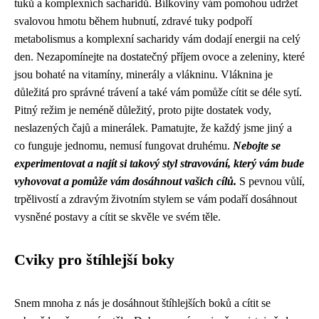
tuků a komplexních sacharidů. Bílkoviny vám pomohou udržet
svalovou hmotu během hubnutí, zdravé tuky podpoří
metabolismus a komplexní sacharidy vám dodají energii na celý
den. Nezapomínejte na dostatečný příjem ovoce a zeleniny, které
jsou bohaté na vitamíny, minerály a vlákninu. Vláknina je
důležitá pro správné trávení a také vám pomůže cítit se déle sytí.
Pitný režim je neméně důležitý, proto pijte dostatek vody,
neslazených čajů a minerálek. Pamatujte, že každý jsme jiný a
co funguje jednomu, nemusí fungovat druhému.
Nebojte se
experimentovat a najít si takový styl stravování, který vám bude
vyhovovat a pomůže vám dosáhnout vašich cílů.
S pevnou vůlí,
trpělivostí a zdravým životním stylem se vám podaří dosáhnout
vysněné postavy a cítit se skvěle ve svém těle.
Cviky pro štíhlejší boky
Snem mnoha z nás je dosáhnout štíhlejších boků a cítit se