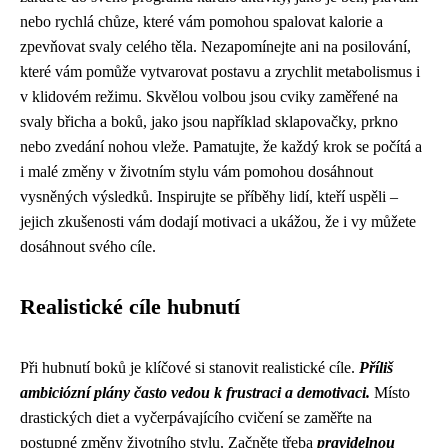
nebo rychlá chůze, které vám pomohou spalovat kalorie a
zpevňovat svaly celého těla. Nezapomínejte ani na posilování,
které vám pomůže vytvarovat postavu a zrychlit metabolismus i
v klidovém režimu. Skvělou volbou jsou cviky zaměřené na
svaly břicha a boků, jako jsou například sklapovačky, prkno
nebo zvedání nohou vleže. Pamatujte, že každý krok se počítá a
i malé změny v životním stylu vám pomohou dosáhnout
vysněných výsledků. Inspirujte se příběhy lidí, kteří uspěli –
jejich zkušenosti vám dodají motivaci a ukážou, že i vy můžete
dosáhnout svého cíle.
Realistické cíle hubnutí
Při hubnutí boků je klíčové si stanovit realistické cíle.
Příliš
ambiciózní plány často vedou k frustraci a demotivaci.
Místo
drastických diet a vyčerpávajícího cvičení se zaměřte na
postupné změny životního stylu. Začněte třeba
pravidelnou