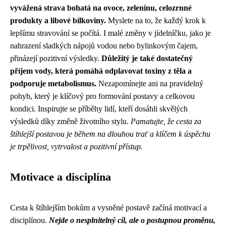
vyvážená strava bohatá na ovoce, zeleninu, celozrnné
produkty a libové bílkoviny.
Myslete na to, že každý krok k
lepšímu stravování se počítá. I malé změny v jídelníčku, jako je
nahrazení sladkých nápojů vodou nebo bylinkovým čajem,
přinázejí pozitivní výsledky.
Důležitý je také dostatečný
příjem vody, která pomáhá odplavovat toxiny z těla a
podporuje metabolismus.
Nezapomínejte ani na pravidelný
pohyb, který je klíčový pro formování postavy a celkovou
kondici. Inspirujte se příběhy lidí, kteří dosáhli skvělých
výsledků díky změně životního stylu.
Pamatujte, že cesta za
štíhlejší postavou je během na dlouhou trať a klíčem k úspěchu
je trpělivost, vytrvalost a pozitivní přístup.
Motivace a disciplína
Cesta k štíhlejším bokům a vysněné postavě začíná motivací a
disciplínou.
Nejde o nesplnitelný cíl, ale o postupnou proměnu,