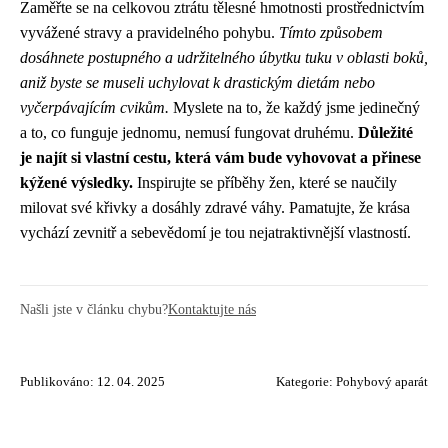
Zaměřte se na celkovou ztrátu tělesné hmotnosti prostřednictvím
vyvážené stravy a pravidelného pohybu.
Tímto způsobem
dosáhnete postupného a udržitelného úbytku tuku v oblasti boků,
aniž byste se museli uchylovat k drastickým dietám nebo
vyčerpávajícím cvikům.
Myslete na to, že každý jsme jedinečný
a to, co funguje jednomu, nemusí fungovat druhému.
Důležité
je najít si vlastní cestu, která vám bude vyhovovat a přinese
kýžené výsledky.
Inspirujte se příběhy žen, které se naučily
milovat své křivky a dosáhly zdravé váhy. Pamatujte, že krása
vychází zevnitř a sebevědomí je tou nejatraktivnější vlastností.
Našli jste v článku chybu?
Kontaktujte nás
Publikováno: 12. 04. 2025
Kategorie:
Pohybový aparát