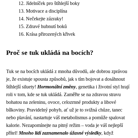
Jídelníček pro štíhlejší boky
Motivace a disciplína
Nečekejte zázraky!
Zdravé hubnutí boků
Krása přirozených křivek
Proč se tuk ukládá na bocích?
Tuk se na bocích ukládá z mnoha důvodů, ale dobrou zprávou
je, že existuje spousta způsobů, jak s tím bojovat a dosáhnout
štíhlejší siluety!
Hormonální změny
, genetika i životní styl hrají
roli v tom, kde se tuk ukládá. Zaměřte se na zdravou stravu
bohatou na zeleninu, ovoce, celozrnné produkty a libové
bílkoviny. Pravidelný pohyb, ať už je to svižná chůze, tanec
nebo plavání, nastartuje váš metabolismus a pomůže spalovat
kalorie. Nezapomínejte na pitný režim – voda je váš nejlepší
přítel!
Mnoho lidí zaznamenalo úžasné výsledky
, když