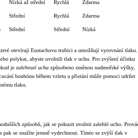
Nízká až střední
Rychlá
Zdarma
Střední
Rychlá
Zdarma
u
Střední
Střední
Nízká
 které otevírají Eustachovu trubici a umožňují vyrovnání tlaku.
ebo polykat, abyste uvolnili tlak v uchu. Pro zvýšení účinku
okud je
zalehnutí ucha
způsobeno změnou nadmořské výšky,
 cucání bonbónu během vzletu a přistání může pomoci udržet
mnému tlaku.
odušších způsobů, jak se pokusit uvolnit zalehlé ucho. Prová
 a pak se snažíte jemně vydechnout. Tímto se zvýší tlak v