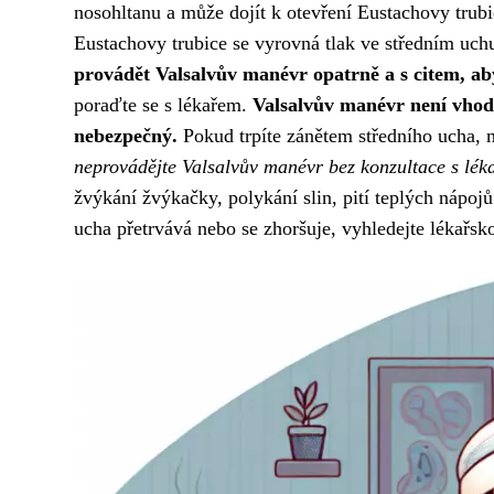
nosohltanu a může dojít k otevření Eustachovy trub
Eustachovy trubice se vyrovná tlak ve středním uch
provádět Valsalvův manévr opatrně a s citem, aby
poraďte se s lékařem.
Valsalvův manévr není vhod
nebezpečný.
Pokud trpíte zánětem středního ucha, 
neprovádějte Valsalvův manévr bez konzultace s lé
žvýkání žvýkačky, polykání slin, pití teplých nápoj
ucha přetrvává nebo se zhoršuje, vyhledejte lékařs