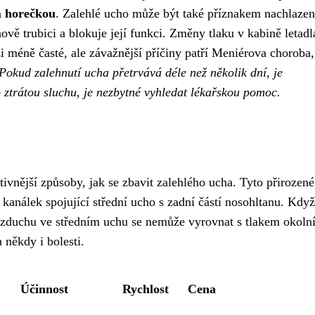
a
horečkou
. Zalehlé ucho může být také příznakem nachlazen
ově trubici a blokuje její funkci. Změny tlaku v kabině letad
i méně časté, ale závažnější příčiny patří Meniérova choroba,
Pokud zalehnutí ucha přetrvává déle než několik dní, je
 ztrátou sluchu, je nezbytné vyhledat lékařskou pomoc.
tivnější způsoby, jak se zbavit zalehlého ucha. Tyto přirozené
 kanálek spojující střední ucho s zadní částí nosohltanu. Když
vzduchu ve středním uchu se nemůže vyrovnat s tlakem okoln
 někdy i bolesti.
Účinnost
Rychlost
Cena