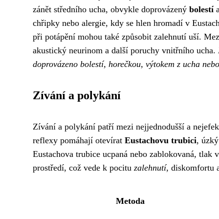
zánět středního ucha, obvykle doprovázený
bolestí
chřipky nebo alergie, kdy se hlen hromadí v Eustach
při potápění mohou také způsobit zalehnutí uší. Mez
akustický neurinom a další poruchy vnitřního ucha.
doprovázeno bolestí, horečkou, výtokem z ucha nebo
Zívání a polykání
Zívání a polykání patří mezi nejjednodušší a nejefek
reflexy pomáhají otevírat
Eustachovu trubici
, úzký
Eustachova trubice ucpaná nebo zablokovaná, tlak 
prostředí, což vede k pocitu
zalehnutí
, diskomfortu a
Metoda