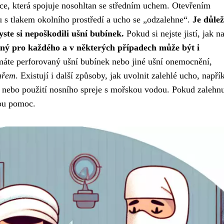
ice, která spojuje nosohltan se středním uchem. Otevřením
u s tlakem okolního prostředí a ucho se „odzalehne“.
Je důlež
ste si nepoškodili ušní bubínek.
Pokud si nejste jistí, jak na
ný pro každého a v některých případech může být i
máte perforovaný ušní bubínek nebo jiné ušní onemocnění,
kařem
. Existují i další způsoby, jak uvolnit zalehlé ucho, napří
ů nebo použití nosního spreje s mořskou vodou. Pokud zalehnu
kou pomoc.