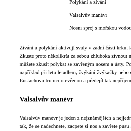
Polykání a zívání
Valsalvův manévr
Nosní sprej s mořskou vodo
Zívání a polykání aktivují svaly v zadní části krku,
Zkuste proto několikrát za sebou zhluboka zívnout n
můžete zkusit polykat se zavřeným nosem a ústy. P
například při letu letadlem, žvýkání žvýkačky nebo
Eustachovu trubici otevřenou a předejít tak nepříje
Valsalvův manévr
Valsalvův manévr je jeden z nejznámějších a nejjedn
tak, že se nadechnete, zacpete si nos a zavřete pusu