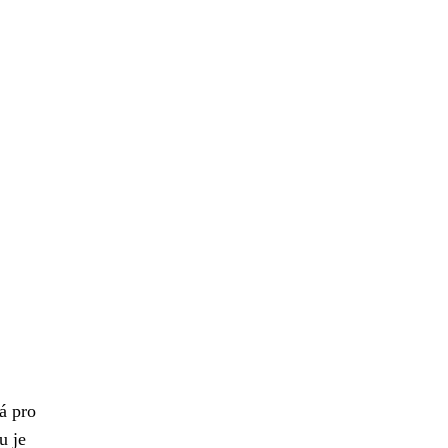
á pro
u je