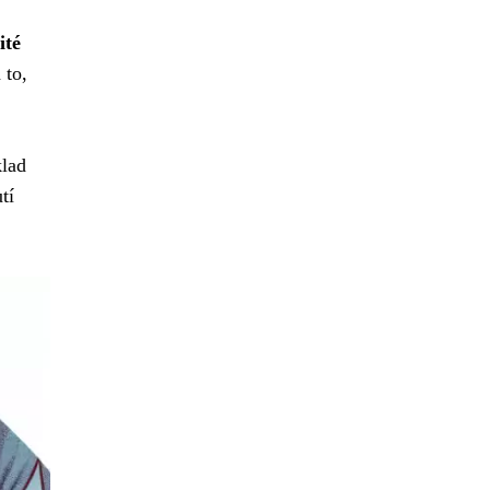
ité
 to,
klad
tí