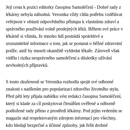
Její cesta k pozici editorky časopisu Samoléčení - Dobré rady z
lékárny nebyla náhodná. Veronika vždy cítila potřebu vzdělávat
veřejnost v oblasti odpovědného přístupu k vlastnímu zdraví a
správného používání volně prodejných léků. Během své práce v
lékárně si všimla, že mnoho lidí postrádá spolehlivé a
srozumitelné informace o tom, jak se postarat o běžné zdravotní
potíže, aniž by museli okamžitě vyhledat lékaře. Zároveň však
viděla i rizika nesprávného samoléčení a důsledky užívání
nevhodných přípravků.
S touto zkušeností se Veronika rozhodla spojit své odborné
znalosti s nadšením pro popularizaci zdravého životního stylu.
Před pěti lety přijala nabídku vést redakci časopisu Samoléčení,
který si klade za cíl poskytovat čtenářům ověřené a odborně
podložené rady přímo z prostředí lékárny. Pod jejím vedením se
magazín stal respektovaným zdrojem informací pro všechny,
kdo hledají bezpečné a účinné způsoby, jak řešit drobné