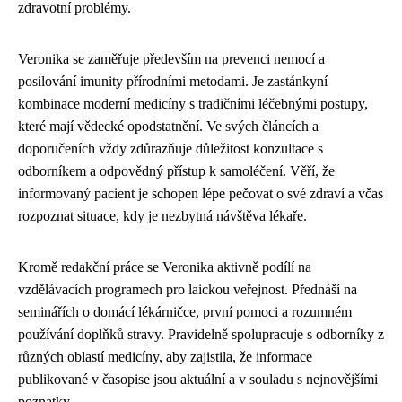
zdravotní problémy.
Veronika se zaměřuje především na prevenci nemocí a
posilování imunity přírodními metodami. Je zastánkyní
kombinace moderní medicíny s tradičními léčebnými postupy,
které mají vědecké opodstatnění. Ve svých článcích a
doporučeních vždy zdůrazňuje důležitost konzultace s
odborníkem a odpovědný přístup k samoléčení. Věří, že
informovaný pacient je schopen lépe pečovat o své zdraví a včas
rozpoznat situace, kdy je nezbytná návštěva lékaře.
Kromě redakční práce se Veronika aktivně podílí na
vzdělávacích programech pro laickou veřejnost. Přednáší na
seminářích o domácí lékárničce, první pomoci a rozumném
používání doplňků stravy. Pravidelně spolupracuje s odborníky z
různých oblastí medicíny, aby zajistila, že informace
publikované v časopise jsou aktuální a v souladu s nejnovějšími
poznatky.