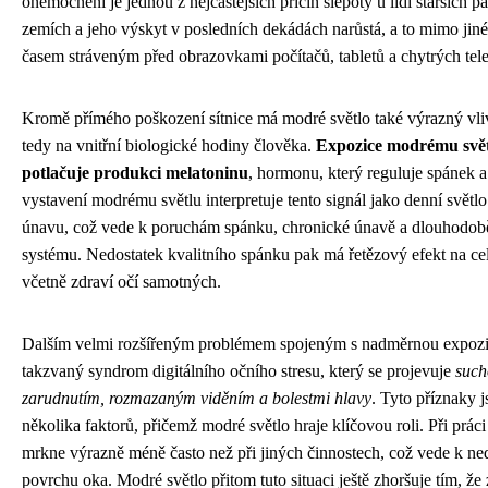
onemocnění je jednou z nejčastějších příčin slepoty u lidí starších pa
zemích a jeho výskyt v posledních dekádách narůstá, a to mimo jiné 
časem stráveným před obrazovkami počítačů, tabletů a chytrých tel
Kromě přímého poškození sítnice má modré světlo také výrazný vliv
tedy na vnitřní biologické hodiny člověka.
Expozice modrému svět
potlačuje produkci melatoninu
, hormonu, který reguluje spánek 
vystavení modrému světlu interpretuje tento signál jako denní světlo
únavu, což vede k poruchám spánku, chronické únavě a dlouhodobě 
systému. Nedostatek kvalitního spánku pak má řetězový efekt na ce
včetně zdraví očí samotných.
Dalším velmi rozšířeným problémem spojeným s nadměrnou expozi
takzvaný syndrom digitálního očního stresu, který se projevuje
such
zarudnutím, rozmazaným viděním a bolestmi hlavy
. Tyto příznaky
několika faktorů, přičemž modré světlo hraje klíčovou roli. Při prá
mrkne výrazně méně často než při jiných činnostech, což vede k n
povrchu oka. Modré světlo přitom tuto situaci ještě zhoršuje tím, ž