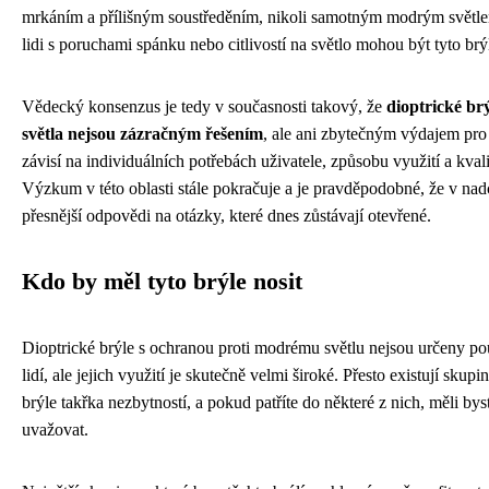
mrkáním a přílišným soustředěním, nikoli samotným modrým světlem
lidi s poruchami spánku nebo citlivostí na světlo mohou být tyto brý
Vědecký konsenzus je tedy v současnosti takový, že
dioptrické br
světla nejsou zázračným řešením
, ale ani zbytečným výdajem pro 
závisí na individuálních potřebách uživatele, způsobu využití a kva
Výzkum v této oblasti stále pokračuje a je pravděpodobné, že v nadc
přesnější odpovědi na otázky, které dnes zůstávají otevřené.
Kdo by měl tyto brýle nosit
Dioptrické brýle s ochranou proti modrému světlu nejsou určeny po
lidí, ale jejich využití je skutečně velmi široké. Přesto existují skupi
brýle takřka nezbytností, a pokud patříte do některé z nich, měli bys
uvažovat.