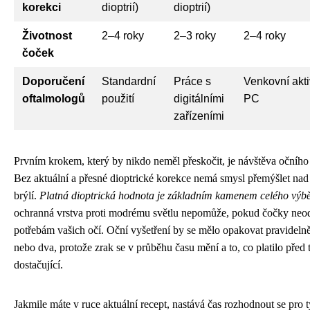
korekci
dioptrií)
dioptrií)
Životnost
2–4 roky
2–3 roky
2–4 roky
čoček
Doporučení
Standardní
Práce s
Venkovní akti
oftalmologů
použití
digitálními
PC
zařízeními
Prvním krokem, který by nikdo neměl přeskočit, je návštěva očního 
Bez aktuální a přesné dioptrické korekce nemá smysl přemýšlet nad 
brýlí.
Platná dioptrická hodnota je základním kamenem celého výb
ochranná vrstva proti modrému světlu nepomůže, pokud čočky neo
potřebám vašich očí. Oční vyšetření by se mělo opakovat pravidelně
nebo dva, protože zrak se v průběhu času mění a to, co platilo před 
dostačující.
Jakmile máte v ruce aktuální recept, nastává čas rozhodnout se pro 