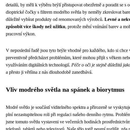
detailů, by měli k výběru brýlí přistupovat obezřetně a poradit se s
dioptrické čočky s filtrem modrého světla by neměly zkreslovat bare
důležité vybírat produkty od renomovaných výrobců.
Levné a nekv
způsobit více škody než užitku
, protože mění vnímání barev a moh
pracovní výkon.
V neposlední řadě jsou tyto brýle vhodné pro každého, kdo si chce 
preventivně předcházet problémům, které mohou přijít s věkem neb
využíváním digitálních technologií.
Péče o oči je stejně důležitá jako
a přesto ji většina z nás dlouhodobě zanedbává.
Vliv modrého světla na spánek a biorytmus
Modré světlo je součástí viditelného spektra a přirozeně se vyskytuj
plní nezastupitelnou roli při regulaci našeho denního rytmu. Problém
jsme tomuto světlu vystaveni ve večerních hodinách prostřednictví
telefonů, tabletů nebo televizorů. Naše tělo totiž neumí rozlišit, zda