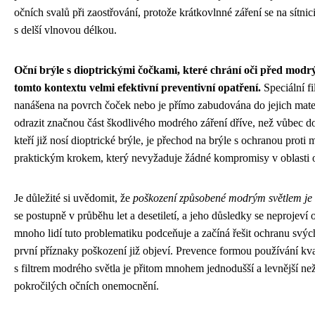
očních svalů při zaostřování, protože krátkovlnné záření se na sítnic
s delší vlnovou délkou.
Oční brýle s dioptrickými čočkami, které chrání oči před modr
tomto kontextu velmi efektivní preventivní opatření.
Speciální fil
nanášena na povrch čoček nebo je přímo zabudována do jejich mater
odrazit značnou část škodlivého modrého záření dříve, než vůbec dop
kteří již nosí dioptrické brýle, je přechod na brýle s ochranou prot
praktickým krokem, který nevyžaduje žádné kompromisy v oblasti o
Je důležité si uvědomit, že
poškození způsobené modrým světlem je 
se postupně v průběhu let a desetiletí, a jeho důsledky se neprojeví
mnoho lidí tuto problematiku podceňuje a začíná řešit ochranu svých
první příznaky poškození již objeví. Prevence formou používání kval
s filtrem modrého světla je přitom mnohem jednodušší a levnější ne
pokročilých očních onemocnění.