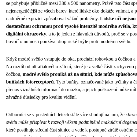
se pohybuje přibližně mezi 380 a 500 nanometry. Právě tato část spe
nejenergetičtější ze všech barev, které lidské oko dokáže vnímat, a 
nadměrné expozici způsobovat vážné problémy.
Lidské oči nejsou
dostatečnou ochranou proti vysoké intenzitě modrého světla, k
digitální obrazovky
, a to je jeden z hlavních důvodů, proč se v pos
hovoří o nutnosti používat dioptrické brýle proti modrému světlu.
Když modré světlo vstupuje do oka, prochází rohovkou a čočkou a d
Na rozdíl od ultrafialového záření, které je z velké části zachyceno
čočkou,
modré světlo proniká až na sítnici, kde může způsobovat
buňkách fotoreceptorů
. Tyto buňky, označované jako tyčinky a č
přenos vizuálních informací do mozku, a jejich poškození může mí
závažné důsledky pro kvalitu vidění.
Odborníci se v posledních letech stále více shodují na tom, že
chron
světlu může přispívat k rozvoji věkem podmíněné makulární degene
které postihuje střední část sítnice a vede k postupné ztrátě ostrého 