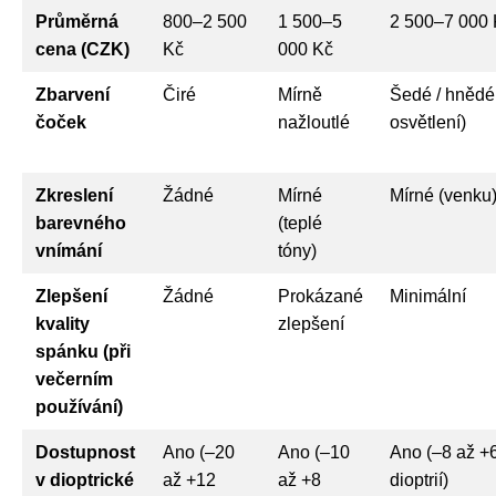
Průměrná
800–2 500
1 500–5
2 500–7 000 
cena (CZK)
Kč
000 Kč
Zbarvení
Čiré
Mírně
Šedé / hnědé
čoček
nažloutlé
osvětlení)
Zkreslení
Žádné
Mírné
Mírné (venku
barevného
(teplé
vnímání
tóny)
Zlepšení
Žádné
Prokázané
Minimální
kvality
zlepšení
spánku (při
večerním
používání)
Dostupnost
Ano (–20
Ano (–10
Ano (–8 až +
v dioptrické
až +12
až +8
dioptrií)