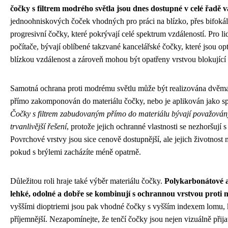
čočky s filtrem modrého světla jsou dnes dostupné v celé řadě v
jednoohniskových čoček vhodných pro práci na blízko, přes bifokál
progresivní čočky, které pokrývají celé spektrum vzdáleností. Pro lid
počítače, bývají oblíbené takzvané kancelářské čočky, které jsou op
blízkou vzdálenost a zároveň mohou být opatřeny vrstvou blokující
Samotná ochrana proti modrému světlu může být realizována dvěma 
přímo zakomponován do materiálu čočky, nebo je aplikován jako sp
Čočky s filtrem zabudovaným přímo do materiálu bývají považovány
trvanlivější řešení
, protože jejich ochranné vlastnosti se nezhoršují
Povrchové vrstvy jsou sice cenově dostupnější, ale jejich životnost 
pokud s brýlemi zacházíte méně opatrně.
Důležitou roli hraje také výběr materiálu čočky.
Polykarbonátové a
lehké, odolné a dobře se kombinují s ochrannou vrstvou proti
vyššími dioptriemi jsou pak vhodné čočky s vyšším indexem lomu, kt
příjemnější. Nezapomínejte, že tenčí čočky jsou nejen vizuálně přijat