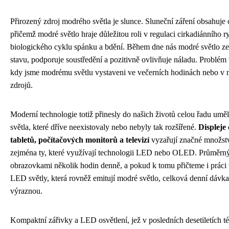
Přirozený zdroj modrého světla je slunce. Sluneční záření obsahuje 
přičemž modré světlo hraje důležitou roli v regulaci cirkadiánního 
biologického cyklu spánku a bdění. Během dne nás modré světlo ze
stavu, podporuje soustředění a pozitivně ovlivňuje náladu. Problém 
kdy jsme modrému světlu vystaveni ve večerních hodinách nebo v
zdrojů.
Moderní technologie totiž přinesly do našich životů celou řadu um
světla, které dříve neexistovaly nebo nebyly tak rozšířené.
Displeje 
tabletů, počítačových monitorů a televizí
vyzařují značné množstv
zejména ty, které využívají technologii LED nebo OLED. Průměrný 
obrazovkami několik hodin denně, a pokud k tomu přičteme i práci 
LED světly, která rovněž emitují modré světlo, celková denní dávka
výraznou.
Kompaktní zářivky a LED osvětlení, jež v posledních desetiletích t