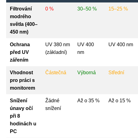
Filtrování
0 %
30–50 %
15–25 %
modrého
světla (400–
450 nm)
Ochrana
UV 380 nm
UV 400
UV 400 nm
před UV
(základní)
nm
zářením
Vhodnost
Částečná
Výborná
Střední
pro práci s
monitorem
Snížení
Žádné
Až o 35 %
Až o 15 %
únavy očí
snížení
při 8
hodinách u
PC