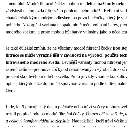
a neutrální. Modré filtrační čočky mohou mít
lehce nažloutlý neb
závislosti na tom, zda filtr světlo pohlcuje nebo odráží. Reflexní va
charakteristickým modrým odleskem na povrchu čočky, který je vidi
pohledu. Absorpční varianta naopak mírně mění vnímání barev, prot
modrého spektra, a proto mohou být barvy vnímány jako o něco tepl
Je také důležité zmínit, že ne všechny modré filtrační čočky jsou st
filtrace se může výrazně lišit v závislosti na výrobci, použité te
filtrovaného modrého světla.
Levnější varianty mohou filtrovat je
záření, zatímco prémiové čočky od renomovaných výrobců dokáží el
procent škodlivého modrého světla. Proto je vždy vhodné konzulto
optice, který dokáže doporučit správnou variantu podle individuáln
života.
Lidé, kteří pracují celý den u počítače nebo tráví večery u obrazov
rozdíl po přechodu na modré filtrační čočky.
Únava očí se snižuje, u
a celkový komfort vidění se zlepšuje.
Naopak lidé, kteří tráví většin