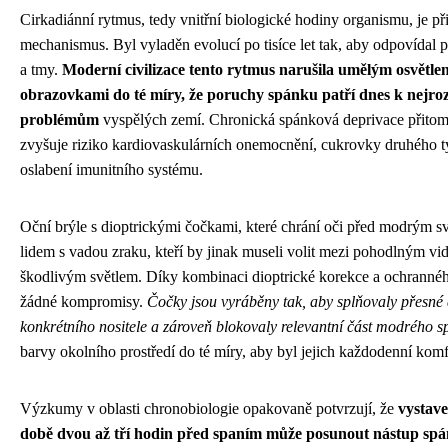
Cirkadiánní rytmus, tedy vnitřní biologické hodiny organismu, je př
mechanismus. Byl vyladěn evolucí po tisíce let tak, aby odpovídal p
a tmy.
Moderní civilizace tento rytmus narušila umělým osvětlen
obrazovkami do té míry, že poruchy spánku patří dnes k nejro
problémům
vyspělých zemí. Chronická spánková deprivace přitom
zvyšuje riziko kardiovaskulárních onemocnění, cukrovky druhého ty
oslabení imunitního systému.
Oční brýle s dioptrickými čočkami, které chrání oči před modrým sv
lidem s vadou zraku, kteří by jinak museli volit mezi pohodlným v
škodlivým světlem. Díky kombinaci dioptrické korekce a ochranného
žádné kompromisy.
Čočky jsou vyráběny tak, aby splňovaly přesné
konkrétního nositele a zároveň blokovaly relevantní část modrého s
barvy okolního prostředí do té míry, aby byl jejich každodenní komf
Výzkumy v oblasti chronobiologie opakovaně potvrzují, že
vystav
době dvou až tří hodin před spaním může posunout nástup spá