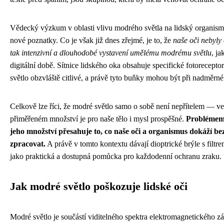
Vědecký výzkum v oblasti vlivu modrého světla na lidský organismus
nové poznatky. Co je však již dnes zřejmé, je to, že
naše oči nebyly
tak intenzivní a dlouhodobé vystavení umělému modrému světlu
, j
digitální době. Sítnice lidského oka obsahuje specifické fotorecepto
světlo obzvláště citlivé, a právě tyto buňky mohou být při nadměrné
Celkově lze říci, že modré světlo samo o sobě není nepřítelem — v
přiměřeném množství je pro naše tělo i mysl prospěšné.
Problémem 
jeho množství přesahuje to, co naše oči a organismus dokáží be
zpracovat.
A právě v tomto kontextu dávají dioptrické brýle s filt
jako praktická a dostupná pomůcka pro každodenní ochranu zraku.
Jak modré světlo poškozuje lidské oči
Modré světlo je součástí viditelného spektra elektromagnetického zá