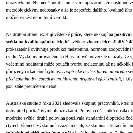
obrazovkami. Nicméně autoři studie sami upozornili, že dostupné v
metodologickými nedostatky a že je zapotřebí dalšího, kvalitnější
možné vynést definitivní verdikt.
Na druhou stranu existují vědecké práce, které ukazují na
pozitivní
světla na kvalitu spánku
. Modré světlo o vlnové délce přibližně 4
prokazatelně ovlivňuje produkci melatoninu, hormonu zodpovědnéh
cyklu. Výzkumy prováděné na Harvardově univerzitě ukázaly, že v
večerními hodinami může potlačit tvorbu melatoninu až na několik 
přirozený cirkadiánní rytmus.
Dioptrické brýle s filtrem modrého sv
před spaním, by teoreticky mohly tento negativní efekt zmírnit
, i kd
jsou stále předmětem debat.
Australská studie z roku 2021 sledovala skupinu pracovníků, kteří tr
doby před počítačovými obrazovkami. Polovina účastníků nosila diop
modrého světla, druhá polovina používala standardní dioptrické čočk
čtyřech týdnech výzkumníci zaznamenali, že skupina s filtračními 
subjektivně nižší míru únavy očí
a lepší kvalitu spánku. Zajímavé 