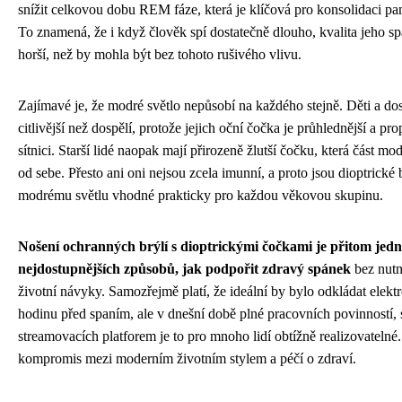
snížit celkovou dobu REM fáze, která je klíčová pro konsolidaci pa
To znamená, že i když člověk spí dostatečně dlouho, kvalita jeho 
horší, než by mohla být bez tohoto rušivého vlivu.
Zajímavé je, že modré světlo nepůsobí na každého stejně. Děti a dosp
citlivější než dospělí, protože jejich oční čočka je průhlednější a pro
sítnici. Starší lidé naopak mají přirozeně žlutší čočku, která část mod
od sebe. Přesto ani oni nejsou zcela imunní, a proto jsou dioptrické 
modrému světlu vhodné prakticky pro každou věkovou skupinu.
Nošení ochranných brýlí s dioptrickými čočkami je přitom jedn
nejdostupnějších způsobů, jak podpořit zdravý spánek
bez nutn
životní návyky. Samozřejmě platí, že ideální by bylo odkládat elekt
hodinu před spaním, ale v dnešní době plné pracovních povinností, so
streamovacích platforem je to pro mnoho lidí obtížně realizovatelné.
kompromis mezi moderním životním stylem a péčí o zdraví.