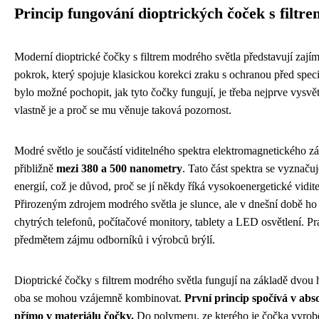
Princip fungování dioptrických čoček s filtre
Moderní dioptrické čočky s filtrem modrého světla představují zaj
pokrok, který spojuje klasickou korekci zraku s ochranou před spe
bylo možné pochopit, jak tyto čočky fungují, je třeba nejprve vysvět
vlastně je a proč se mu věnuje taková pozornost.
Modré světlo je součástí viditelného spektra elektromagnetického z
přibližně
mezi 380 a 500 nanometry
. Tato část spektra se vyznaču
energií, což je důvod, proč se jí někdy říká vysokoenergetické vidi
Přirozeným zdrojem modrého světla je slunce, ale v dnešní době ho 
chytrých telefonů, počítačové monitory, tablety a LED osvětlení. Pr
předmětem zájmu odborníků i výrobců brýlí.
Dioptrické čočky s filtrem modrého světla fungují na základě dvou 
oba se mohou vzájemně kombinovat.
První princip spočívá v abs
přímo v materiálu čočky.
Do polymeru, ze kterého je čočka vyrobe