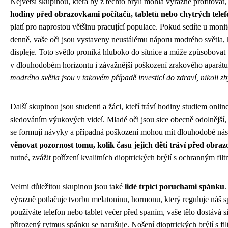
Největší skupinou, která by z těchto brýlí mohla výrazně profitovat,
hodiny před obrazovkami počítačů, tabletů nebo chytrých tele
platí pro naprostou většinu pracující populace. Pokud sedíte u monit
denně, vaše oči jsou vystaveny neustálému náporu modrého světla,
displeje. Toto světlo proniká hluboko do sítnice a může způsobovat 
v dlouhodobém horizontu i závažnější poškození zrakového aparát
modrého světla jsou v takovém případě investicí do zdraví, nikoli 
Další skupinou jsou studenti a žáci, kteří tráví hodiny studiem onlin
sledováním výukových videí. Mladé oči jsou sice obecně odolnější
se formují návyky a případná poškození mohou mít dlouhodobé ná
věnovat pozornost tomu, kolik času jejich děti tráví před obra
nutné, zvážit pořízení kvalitních dioptrických brýlí s ochranným filt
Velmi důležitou skupinou jsou také
lidé trpící poruchami spánku
.
výrazně potlačuje tvorbu melatoninu, hormonu, který reguluje náš
používáte telefon nebo tablet večer před spaním, vaše tělo dostává sig
přirozený rytmus spánku se narušuje. Nošení dioptrických brýlí s fi