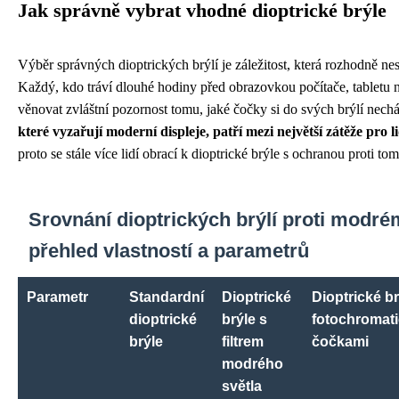
Jak správně vybrat vhodné dioptrické brýle
Výběr správných dioptrických brýlí je záležitost, která rozhodně ne
Každý, kdo tráví dlouhé hodiny před obrazovkou počítače, tabletu
věnovat zvláštní pozornost tomu, jaké čočky si do svých brýlí nechá
které vyzařují moderní displeje, patří mezi největší zátěže pro l
proto se stále více lidí obrací k dioptrické brýle s ochranou proti tom
Srovnání dioptrických brýlí proti modré
přehled vlastností a parametrů
Parametr
Standardní
Dioptrické
Dioptrické br
dioptrické
brýle s
fotochromat
brýle
filtrem
čočkami
modrého
světla