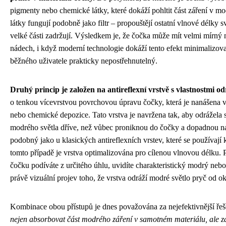
pigmenty nebo chemické látky, které dokáží pohltit část záření v mod
látky fungují podobně jako filtr – propouštějí ostatní vlnové délky s
velké části zadržují. Výsledkem je, že čočka může mít velmi mírný
nádech, i když moderní technologie dokáží tento efekt minimalizovat
běžného uživatele prakticky nepostřehnutelný.
Druhý princip je založen na antireflexní vrstvě s vlastnostmi o
o tenkou vícevrstvou povrchovou úpravu čočky, která je nanášena 
nebo chemické depozice. Tato vrstva je navržena tak, aby odrážela 
modrého světla dříve, než vůbec proniknou do čočky a dopadnou na s
podobný jako u klasických antireflexních vrstev, které se používají k
tomto případě je vrstva optimalizována pro cílenou vlnovou délku.
čočku podíváte z určitého úhlu, uvidíte charakteristický modrý nebo 
právě vizuální projev toho, že vrstva odráží modré světlo pryč od ok
Kombinace obou přístupů je dnes považována za nejefektivnější řeš
nejen absorbovat část modrého záření v samotném materiálu, ale zá