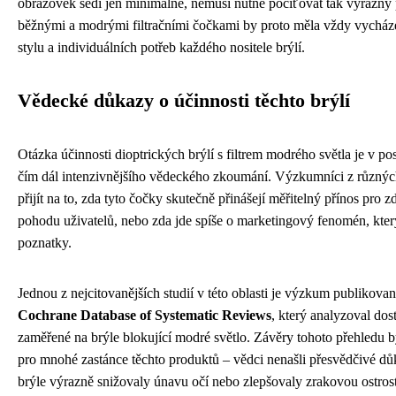
obrazovek sedí jen minimálně, nemusí nutně pociťovat tak výrazný 
běžnými a modrými filtračními čočkami by proto měla vždy vycháze
stylu a individuálních potřeb každého nositele brýlí.
Vědecké důkazy o účinnosti těchto brýlí
Otázka účinnosti dioptrických brýlí s filtrem modrého světla je v p
čím dál intenzivnějšího vědeckého zkoumání. Výzkumníci z různých
přijít na to, zda tyto čočky skutečně přinášejí měřitelný přínos pro z
pohodu uživatelů, nebo zda jde spíše o marketingový fenomén, kte
poznatky.
Jednou z nejcitovanějších studií v této oblasti je výzkum publikova
Cochrane Database of Systematic Reviews
, který analyzoval dos
zaměřené na brýle blokující modré světlo. Závěry tohoto přehledu
pro mnohé zastánce těchto produktů – vědci nenašli přesvědčivé dů
brýle výrazně snižovaly únavu očí nebo zlepšovaly zrakovou ostrost 