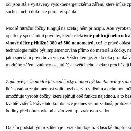
oči jsou stále vystaveny vysokoenergetickému záření, které může z
suchost nebo dokonce poruchy spánku.
Modré filtrační čočky fungují na zcela jiném principu. Jsou vyrobe
opatřeny speciálními povrchy, které
selektivně pohlcují nebo odráž
vlnové délce přibližně 380 až 500 nanometrů
, což je právě oblas
technologie může být implementována přímo do materiálu čočky, n
jako speciální povrchová vrstva. Výsledkem je, že do oka proniká 
modrého záření, zatímco ostatní části světelného spektra procházejí
Zajímavé je, že modré filtrační čočky mohou být kombinovány s dio
lidé s vadou zraku nemusí volit mezi ostrým viděním a ochranou oč
umožňuje vyrobit čočky, které splňují obě funkce najednou, a to b
kvalitě vidění. Právě tato kombinace je dnes velmi žádaná, protože st
hodiny před obrazovkami a zároveň trpí zrakovou vadou.
Dalším podstatným rozdílem je i vizuální dojem. Klasické dioptrické