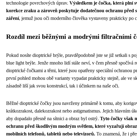
technologie povrchových úprav.
Výsledkem je čočka, která plní 
korekce zraku a zároveň poskytuje dodatečnou ochranu před 
záření
, jemuž jsou oči moderního člověka vystaveny prakticky po c
Rozdíl mezi běžnými a modrými filtračními 
Pokud nosíte dioptrické brýle, pravděpodobně jste se již setkali s 
blue light brýle. Jenže mnoho lidí stále neví, v čem přesně spočívá 
dioptrické čočkami a těmi, které jsou opatřeny speciální ochranou 
první pohled mohou obě varianty vypadat prakticky stejně, ale ve sk
zásadně liší jak svou konstrukcí, tak i účinkem na naše oči.
Běžné dioptrické čočky jsou navrženy primárně k tomu, aby korigo
krátkozrakost, dalekozrakost nebo astigmatismus. Jejich hlavním úkol
aby dopadalo přesně na sítnici a obraz byl ostrý.
Tyto čočky však 
ochranu před škodlivým modrým světlem, které vyzařují obraz
mobilních telefonů, tabletů nebo televizorů.
To znamená, že i přes 