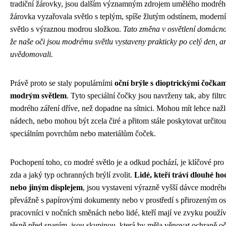
tradiční žárovky, jsou dalším významným zdrojem umělého modrého
žárovka vyzařovala světlo s teplým, spíše žlutým odstínem, modern
světlo s výraznou modrou složkou.
Tato změna v osvětlení domácno
že naše oči jsou modrému světlu vystaveny prakticky po celý den, a
uvědomovali.
Právě proto se staly populárními
oční brýle s dioptrickými čočkam
modrým světlem
. Tyto speciální čočky jsou navrženy tak, aby filt
modrého záření dříve, než dopadne na sítnici. Mohou mít lehce naž
nádech, nebo mohou být zcela čiré a přitom stále poskytovat určito
speciálním povrchům nebo materiálům čoček.
Pochopení toho, co modré světlo je a odkud pochází, je klíčové pro
zda a jaký typ ochranných brýlí zvolit.
Lidé, kteří tráví dlouhé h
nebo jiným displejem
, jsou vystaveni výrazně vyšší dávce modrého s
převážně s papírovými dokumenty nebo v prostředí s přirozeným osv
pracovníci v nočních směnách nebo lidé, kteří mají ve zvyku používa
těsně před spaním, jsou skupinou, která by měla věnovat ochraně o