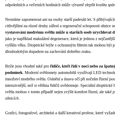
odpoledních a večerních hodinách může
výrazně zlepšit kvalitu sp
Nesmíme zapomenout ani na osoby starší padesáti let. S přibývající
citlivějšími na různé druhy záření a regenerační schopnosti sítnice se
vystavování modrému světlu může u starších osob urychlovat d
jako je například makulární degenerace, která je jednou z nejčastější
vyšším věku. Dioptrické brýle s ochranným filtrem tak mohou být p
dlouhodobým dopadem na zachování dobrého zraku.
Brýle jsou vhodné také pro
řidiče, kteří řídí v noci nebo za špat
podmínek
. Moderní světlomety automobilů využívají LED technolo
množství modrého světla. Oslnění a únava očí při nočním řízení js
intenzivnější, než si většina řidičů uvědomuje. Speciální dioptrické 
světla mohou v tomto případě nejen zvýšit komfort řízení, ale také
p
silnicích
.
Grafici, fotografové, architekti a další kreativní profese, které vyža