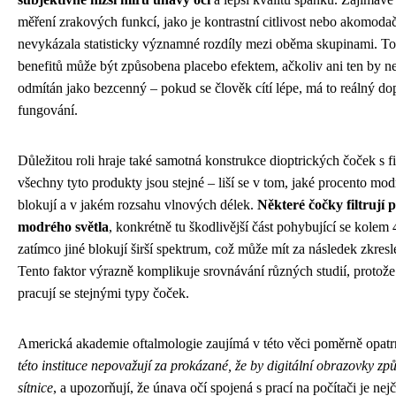
měření zrakových funkcí, jako je kontrastní citlivost nebo akomoda
nevykázala statisticky významné rozdíly mezi oběma skupinami. To 
benefitů může být způsobena placebo efektem, ačkoliv ani ten by n
odmítán jako bezcenný – pokud se člověk cítí lépe, má to reálný d
fungování.
Důležitou roli hraje také samotná konstrukce dioptrických čoček s f
všechny tyto produkty jsou stejné – liší se v tom, jaké procento mo
blokují a v jakém rozsahu vlnových délek.
Některé čočky filtrují 
modrého světla
, konkrétně tu škodlivější část pohybující se kole
zatímco jiné blokují širší spektrum, což může mít za následek zkres
Tento faktor výrazně komplikuje srovnávání různých studií, protož
pracují se stejnými typy čoček.
Americká akademie oftalmologie zaujímá v této věci poměrně opatr
této instituce nepovažují za prokázané, že by digitální obrazovky zp
sítnice
, a upozorňují, že únava očí spojená s prací na počítači je ne