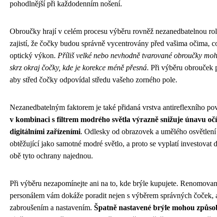
pohodlnější při každodenním nošení.
Obroučky hrají v celém procesu výběru rovněž nezanedbatelnou rol
zajistí, že čočky budou správně vycentrovány před vašima očima, co
optický výkon.
Příliš velké nebo nevhodně tvarované obroučky moho
skrz okraj čočky, kde je korekce méně přesná
. Při výběru obrouček p
aby střed čočky odpovídal středu vašeho zorného pole.
Nezanedbatelným faktorem je také přidaná vrstva antireflexního po
v kombinaci s filtrem modrého světla výrazně snižuje únavu očí
digitálními zařízeními
. Odlesky od obrazovek a umělého osvětlení
obtěžující jako samotné modré světlo, a proto se vyplatí investovat d
obě tyto ochrany najednou.
Při výběru nezapomínejte ani na to, kde brýle kupujete. Renomovan
personálem vám dokáže poradit nejen s výběrem správných čoček, a
zabroušením a nastavením.
Špatně nastavené brýle mohou způsobit