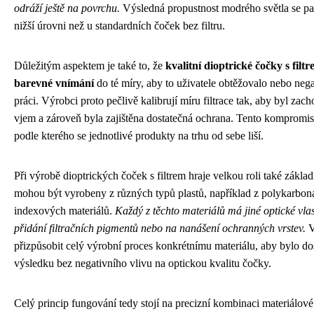
odráží ještě na povrchu.
Výsledná propustnost modrého světla se p
nižší úrovni než u standardních čoček bez filtru.
Důležitým aspektem je také to, že
kvalitní dioptrické čočky s filt
barevné vnímání
do té míry, aby to uživatele obtěžovalo nebo neg
práci. Výrobci proto pečlivě kalibrují míru filtrace tak, aby byl za
vjem a zároveň byla zajištěna dostatečná ochrana. Tento kompromi
podle kterého se jednotlivé produkty na trhu od sebe liší.
Při výrobě dioptrických čoček s filtrem hraje velkou roli také zákla
mohou být vyrobeny z různých typů plastů, například z polykarboná
indexových materiálů.
Každý z těchto materiálů má jiné optické vlas
přidání filtračních pigmentů nebo na nanášení ochranných vrstev.
V
přizpůsobit celý výrobní proces konkrétnímu materiálu, aby bylo d
výsledku bez negativního vlivu na optickou kvalitu čočky.
Celý princip fungování tedy stojí na precizní kombinaci materiálové