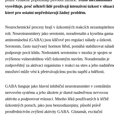
vysvětluje, proč někteří lidé prožívají intenzivní úzkost v situací
které pro ostatní nepředstavují žádný problém
.
Neurochemické procesy hrají v úzkostných reakcích nezastupitelno
roli. Neurotransmitery jako serotonin, noradrenalin a kyselina gama
aminomáselná (GABA) jsou klíčové pro regulaci nálady a úzkosti.
Serotonin, často nazývaný hormon štěstí, pomáhá stabilizovat nálad
podporuje pocit klidu. Nedostatek serotoninu v mozku je spojen se
zvýšenou vulnerabilitou vůči úzkostným stavům. Noradrenalin je
zodpovědný za aktivaci organismu v reakci na stres a jeho nadměrn
množství může vést k přetrvávajícímu pocitu napětí a bdělosti.
GABA funguje jako hlavní inhibiční neurotransmiter v centrálním
nervovém systému a
jeho úkolem je tlumit nadměrnou nervovou
aktivitu a podporovat relaxaci
. Mnoho léků používaných k léčbě
úzkostných poruch, jako jsou benzodiazepiny, působí právě
prostřednictvím zvýšení aktivity GABA. Glutamát, excitační