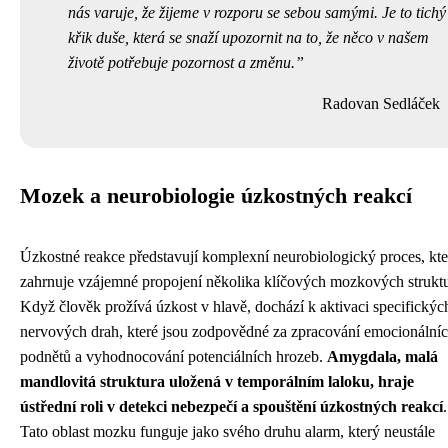
nás varuje, že žijeme v rozporu se sebou samými. Je to tichý
křik duše, která se snaží upozornit na to, že něco v našem
životě potřebuje pozornost a změnu.
Radovan Sedláček
Mozek a neurobiologie úzkostných reakcí
Úzkostné reakce představují komplexní neurobiologický proces, kte
zahrnuje vzájemné propojení několika klíčových mozkových struktu
Když člověk prožívá úzkost v hlavě, dochází k aktivaci specifickýc
nervových drah, které jsou zodpovědné za zpracování emocionální
podnětů a vyhodnocování potenciálních hrozeb.
Amygdala, malá
mandlovitá struktura uložená v temporálním laloku, hraje
ústřední roli v detekci nebezpečí a spouštění úzkostných reakcí
.
Tato oblast mozku funguje jako svého druhu alarm, který neustále