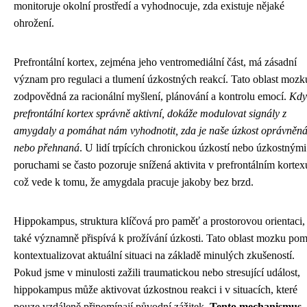
monitoruje okolní prostředí a vyhodnocuje, zda existuje nějaké
ohrožení.
Prefrontální kortex, zejména jeho ventromediální část, má zásadní
význam pro regulaci a tlumení úzkostných reakcí. Tato oblast mozk
zodpovědná za racionální myšlení, plánování a kontrolu emocí.
Kdy
prefrontální kortex správně aktivní, dokáže modulovat signály z
amygdaly a pomáhat nám vyhodnotit, zda je naše úzkost oprávněn
nebo přehnaná
. U lidí trpících chronickou úzkostí nebo úzkostnými
poruchami se často pozoruje snížená aktivita v prefrontálním kortex
což vede k tomu, že amygdala pracuje jakoby bez brzd.
Hippokampus, struktura klíčová pro paměť a prostorovou orientaci,
také významně přispívá k prožívání úzkosti. Tato oblast mozku po
kontextualizovat aktuální situaci na základě minulých zkušeností.
Pokud jsme v minulosti zažili traumatickou nebo stresující událost,
hippokampus může aktivovat úzkostnou reakci i v situacích, které
pouze vzdáleně připomínají původní zážitek.
Tento mechanismus