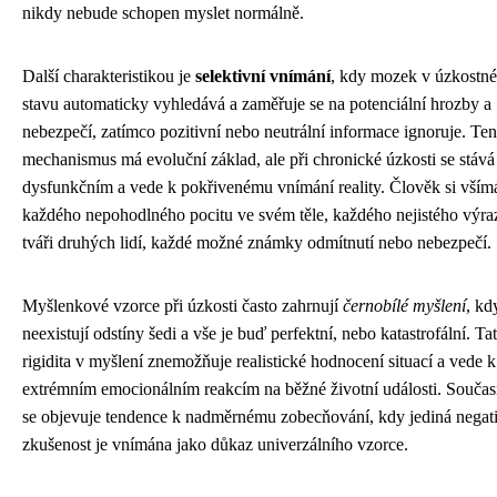
nikdy nebude schopen myslet normálně.
Další charakteristikou je
selektivní vnímání
, kdy mozek v úzkostn
stavu automaticky vyhledává a zaměřuje se na potenciální hrozby a
nebezpečí, zatímco pozitivní nebo neutrální informace ignoruje. Ten
mechanismus má evoluční základ, ale při chronické úzkosti se stává
dysfunkčním a vede k pokřivenému vnímání reality. Člověk si vším
každého nepohodlného pocitu ve svém těle, každého nejistého výra
tváři druhých lidí, každé možné známky odmítnutí nebo nebezpečí.
Myšlenkové vzorce při úzkosti často zahrnují
černobílé myšlení
, kd
neexistují odstíny šedi a vše je buď perfektní, nebo katastrofální. Ta
rigidita v myšlení znemožňuje realistické hodnocení situací a vede k
extrémním emocionálním reakcím na běžné životní události. Souča
se objevuje tendence k nadměrnému zobecňování, kdy jediná negat
zkušenost je vnímána jako důkaz univerzálního vzorce.