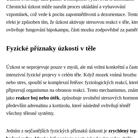
Chronická úzkost může narušit proces ukládání a vybavování
vzpomínek, což vede k pocitu zapomnětlivosti a dezorientace. Tent
efekt je způsoben tím, že úzkost aktivuje stresovou reakci v těle, kte
ovlivňuje fungování hipokampu, části mozku zodpovědné za paměť
Fyzické příznaky úzkosti v těle
Úzkost se neprojevuje pouze v mysli, ale má velmi konkrétní a čast
intenzivní fyzické projevy v celém těle. Když mozek vnímá hrozbu
nebo stres, spouští se komplexní řetězec fyziologických reakcí, kter
připravují organismus na obranou reakci. Tento mechanismus, zná
jako
reakce boj nebo útěk
, způsobuje uvolnění stresových hormon
především adrenalinu a kortizolu, které následně ovlivňují téměř
všechny tělesné systémy.
Jedním z nejčastějších fyzických příznaků úzkosti je
zrychlený tep