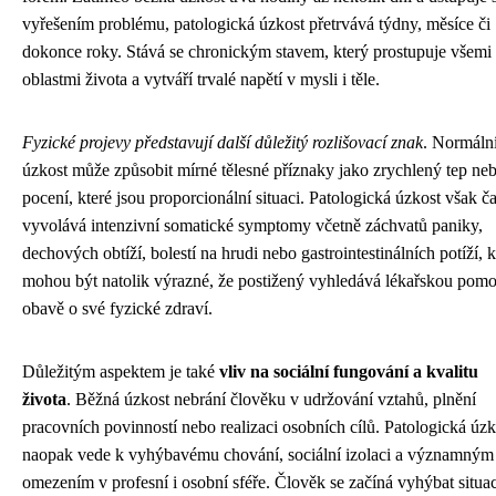
vyřešením problému, patologická úzkost přetrvává týdny, měsíce či
dokonce roky. Stává se chronickým stavem, který prostupuje všemi
oblastmi života a vytváří trvalé napětí v mysli i těle.
Fyzické projevy představují další důležitý rozlišovací znak
. Normáln
úzkost může způsobit mírné tělesné příznaky jako zrychlený tep ne
pocení, které jsou proporcionální situaci. Patologická úzkost však č
vyvolává intenzivní somatické symptomy včetně záchvatů paniky,
dechových obtíží, bolestí na hrudi nebo gastrointestinálních potíží, k
mohou být natolik výrazné, že postižený vyhledává lékařskou pomo
obavě o své fyzické zdraví.
Důležitým aspektem je také
vliv na sociální fungování a kvalitu
života
. Běžná úzkost nebrání člověku v udržování vztahů, plnění
pracovních povinností nebo realizaci osobních cílů. Patologická úzk
naopak vede k vyhýbavému chování, sociální izolaci a významným
omezením v profesní i osobní sféře. Člověk se začíná vyhýbat situa