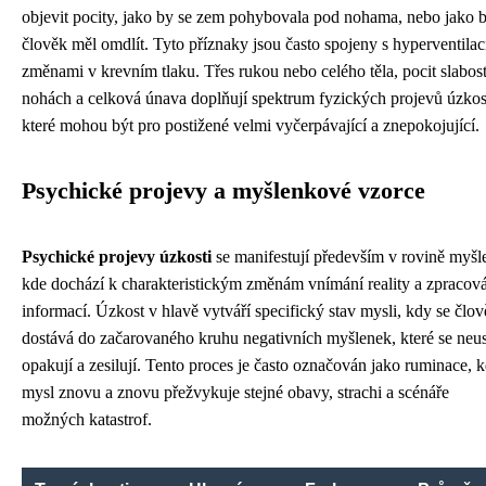
objevit pocity, jako by se zem pohybovala pod nohama, nebo jako 
člověk měl omdlít. Tyto příznaky jsou často spojeny s hyperventilac
změnami v krevním tlaku. Třes rukou nebo celého těla, pocit slabost
nohách a celková únava doplňují spektrum fyzických projevů úzkost
které mohou být pro postižené velmi vyčerpávající a znepokojující.
Psychické projevy a myšlenkové vzorce
Psychické projevy úzkosti
se manifestují především v rovině myšle
kde dochází k charakteristickým změnám vnímání reality a zpracov
informací. Úzkost v hlavě vytváří specifický stav mysli, kdy se člo
dostává do začarovaného kruhu negativních myšlenek, které se neus
opakují a zesilují. Tento proces je často označován jako ruminace, 
mysl znovu a znovu přežvykuje stejné obavy, strachi a scénáře
možných katastrof.