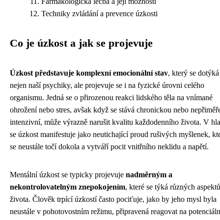
Farmakologická léčba a její možnosti
Techniky zvládání a prevence úzkosti
Co je úzkost a jak se projevuje
Úzkost představuje komplexní emocionální stav
, který se dotýká
nejen naší psychiky, ale projevuje se i na fyzické úrovni celého
organismu. Jedná se o přirozenou reakci lidského těla na vnímané
ohrožení nebo stres, avšak když se stává chronickou nebo nepřiměř
intenzivní, může výrazně narušit kvalitu každodenního života. V hl
se úzkost manifestuje jako neutichající proud rušivých myšlenek, kt
se neustále točí dokola a vytváří pocit vnitřního neklidu a napětí.
Mentální úzkost se typicky projevuje
nadměrným a
nekontrolovatelným znepokojením
, které se týká různých aspekt
života. Člověk trpící úzkostí často pociťuje, jako by jeho mysl byla
neustále v pohotovostním režimu, připravená reagovat na potenciáln