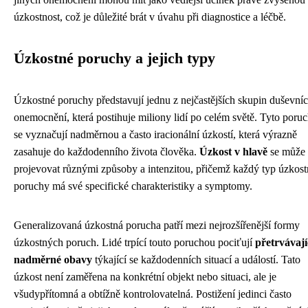
úzkostnost, což je důležité brát v úvahu při diagnostice a léčbě.
Úzkostné poruchy a jejich typy
Úzkostné poruchy představují jednu z nejčastějších skupin duševní
onemocnění, která postihuje miliony lidí po celém světě. Tyto poru
se vyznačují nadměrnou a často iracionální úzkostí, která výrazně
zasahuje do každodenního života člověka.
Úzkost v hlavě
se může
projevovat různými způsoby a intenzitou, přičemž každý typ úzkost
poruchy má své specifické charakteristiky a symptomy.
Generalizovaná úzkostná porucha patří mezi nejrozšířenější formy
úzkostných poruch. Lidé trpící touto poruchou pociťují
přetrvávají
nadměrné obavy
týkající se každodenních situací a událostí. Tato
úzkost není zaměřena na konkrétní objekt nebo situaci, ale je
všudypřítomná a obtížně kontrolovatelná. Postižení jedinci často