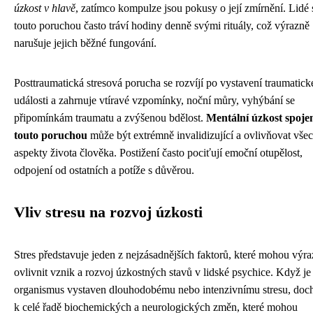
úzkost v hlavě
, zatímco kompulze jsou pokusy o její zmírnění. Lidé 
touto poruchou často tráví hodiny denně svými rituály, což výrazně
narušuje jejich běžné fungování.
Posttraumatická stresová porucha se rozvíjí po vystavení traumatick
události a zahrnuje vtíravé vzpomínky, noční můry, vyhýbání se
připomínkám traumatu a zvýšenou bdělost.
Mentální úzkost spoje
touto poruchou
může být extrémně invalidizující a ovlivňovat vše
aspekty života člověka. Postižení často pociťují emoční otupělost,
odpojení od ostatních a potíže s důvěrou.
Vliv stresu na rozvoj úzkosti
Stres představuje jeden z nejzásadnějších faktorů, které mohou výr
ovlivnit vznik a rozvoj úzkostných stavů v lidské psychice. Když je
organismus vystaven dlouhodobému nebo intenzivnímu stresu, doc
k celé řadě biochemických a neurologických změn, které mohou