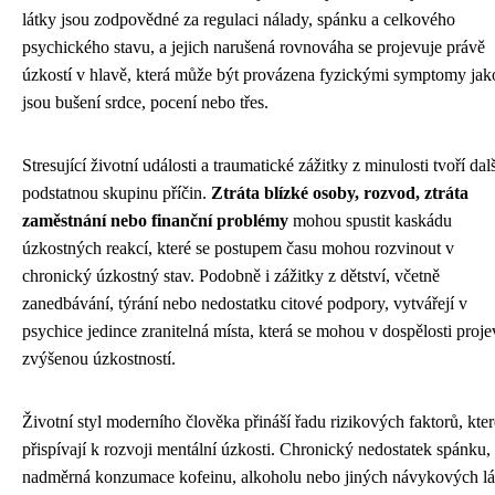
látky jsou zodpovědné za regulaci nálady, spánku a celkového
psychického stavu, a jejich narušená rovnováha se projevuje právě
úzkostí v hlavě, která může být provázena fyzickými symptomy jak
jsou bušení srdce, pocení nebo třes.
Stresující životní události a traumatické zážitky z minulosti tvoří dal
podstatnou skupinu příčin.
Ztráta blízké osoby, rozvod, ztráta
zaměstnání nebo finanční problémy
mohou spustit kaskádu
úzkostných reakcí, které se postupem času mohou rozvinout v
chronický úzkostný stav. Podobně i zážitky z dětství, včetně
zanedbávání, týrání nebo nedostatku citové podpory, vytvářejí v
psychice jedince zranitelná místa, která se mohou v dospělosti proje
zvýšenou úzkostností.
Životní styl moderního člověka přináší řadu rizikových faktorů, kter
přispívají k rozvoji mentální úzkosti. Chronický nedostatek spánku,
nadměrná konzumace kofeinu, alkoholu nebo jiných návykových lá