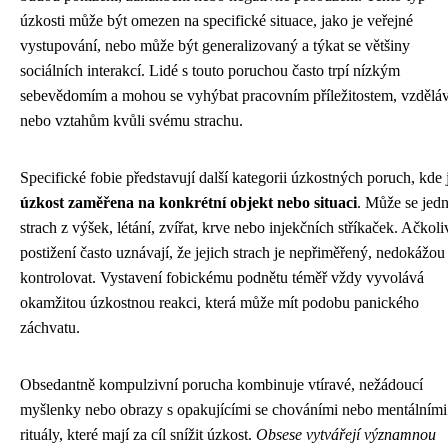
úzkosti může být omezen na specifické situace, jako je veřejné
vystupování, nebo může být generalizovaný a týkat se většiny
sociálních interakcí. Lidé s touto poruchou často trpí nízkým
sebevědomím a mohou se vyhýbat pracovním příležitostem, vzdělá
nebo vztahům kvůli svému strachu.
Specifické fobie představují další kategorii úzkostných poruch, kde 
úzkost zaměřena na konkrétní objekt nebo situaci
. Může se jedn
strach z výšek, létání, zvířat, krve nebo injekčních stříkaček. Ačkoli
postižení často uznávají, že jejich strach je nepřiměřený, nedokážou
kontrolovat. Vystavení fobickému podnětu téměř vždy vyvolává
okamžitou úzkostnou reakci, která může mít podobu panického
záchvatu.
Obsedantně kompulzivní porucha kombinuje vtíravé, nežádoucí
myšlenky nebo obrazy s opakujícími se chováními nebo mentálními
rituály, které mají za cíl snížit úzkost.
Obsese vytvářejí významnou