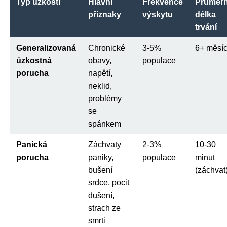
Typ úzkosti
Hlavní
Frekvence
Průměr
příznaky
výskytu
délka
trvání
Generalizovaná
Chronické
3-5%
6+ měsí
úzkostná
obavy,
populace
porucha
napětí,
neklid,
problémy
se
spánkem
Panická
Záchvaty
2-3%
10-30
porucha
paniky,
populace
minut
bušení
(záchvat
srdce, pocit
dušení,
strach ze
smrti