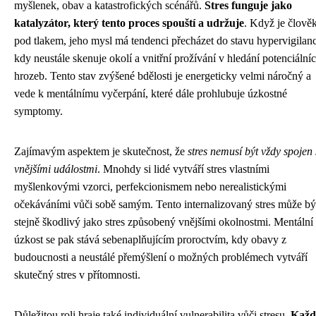
myšlenek, obav a katastrofických scénářů.
Stres funguje jako
katalyzátor, který tento proces spouští a udržuje
. Když je člově
pod tlakem, jeho mysl má tendenci přecházet do stavu hypervigilan
kdy neustále skenuje okolí a vnitřní prožívání v hledání potenciální
hrozeb. Tento stav zvýšené bdělosti je energeticky velmi náročný a
vede k mentálnímu vyčerpání, které dále prohlubuje úzkostné
symptomy.
Zajímavým aspektem je skutečnost, že
stres nemusí být vždy spojen 
vnějšími událostmi
. Mnohdy si lidé vytváří stres vlastními
myšlenkovými vzorci, perfekcionismem nebo nerealistickými
očekáváními vůči sobě samým. Tento internalizovaný stres může bý
stejně škodlivý jako stres způsobený vnějšími okolnostmi. Mentální
úzkost se pak stává sebenaplňujícím proroctvím, kdy obavy z
budoucnosti a neustálé přemýšlení o možných problémech vytváří
skutečný stres v přítomnosti.
Důležitou roli hraje také individuální vulnerabilita vůči stresu.
Každ