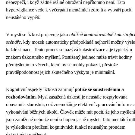
nebezpečí, i když žádné reálné ohrožení nepřítomno není. Tato
hypervigilance vede k vyčerpání mentálních zdrojů a vytváří pocit
neustálého vypětí.
V mysli se úzkost projevuje jako
obtížně kontrolovatelné katastrofic
scénáře
, kdy mozek automaticky předpokládá nejhorší možný výsl
každé situace. Tento proces se nazývá katastrofizace a je typickým
znakem úzkostného myšlení. Postižený jedinec může trávit hodiny
přemýšlením o věcech, které by se mohly pokazit, přestože
pravděpodobnost jejich skutečného výskytu je minimální.
Kognitivní aspekty úzkosti zahrnují
potíže se soustředěním a
rozhodováním
. Mysl zasažená úzkostí je neustále rozptylována
obavami a starostmi, což znemožňuje efektivní zpracování informac
vykonávání běžných úkolů. Člověk může mít pocit, že jeho myšlen
jsou zamlžené nebo že není schopen jasně myslet. Tato mentální ml
je výsledkem přetížení kognitivních funkcí neustálým proudem
úzkostných myšlenek.