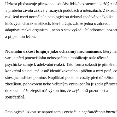
Úzkost představuje přirozenou součást lidské existence a každý z ná
v průběhu života zažívá v různých podobách a intenzitách. Základn
rozlišení mezi normální a patologickou úzkostí spočívá v několika
klíčových charakteristikách, které určují, zda se jedná o zdravou
adaptivní reakci organismu, nebo o stav vyžadující odbornou pozor
a případnou léčbu.
Normální úzkost funguje jako ochranný mechanismus
, který ná
varuje před potenciálním nebezpečím a mobilizuje naše tělesné i
psychické zdroje k adekvátní reakci. Tato forma úzkosti je přiměřen
konkrétní situaci, má jasně identifikovatelnou příčinu a mizí poté, c
stresující událost pomine. Například pocit nervozity před důležitou
zkouškou, pohovorem nebo veřejným vystoupením je zcela přiroze
dokonce může zlepšit náš výkon tím, že zvýší naši pozornost a
soustředění.
Patologická úzkost se naproti tomu vyznačuje
nepřiměřenou intenzi