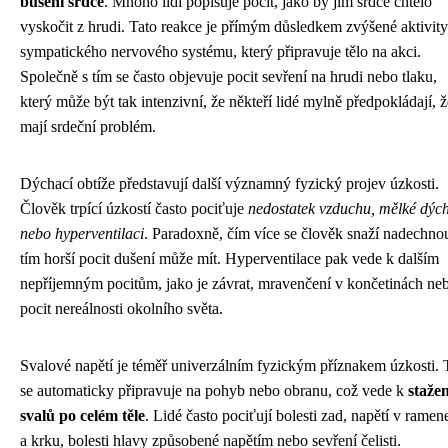
bušení srdce
. Mnoho lidí popisuje pocit, jako by jim srdce chtělo
vyskočit z hrudi. Tato reakce je přímým důsledkem zvýšené aktivity
sympatického nervového systému, který připravuje tělo na akci.
Společně s tím se často objevuje pocit sevření na hrudi nebo tlaku,
který může být tak intenzivní, že někteří lidé mylně předpokládají, ž
mají srdeční problém.
Dýchací obtíže představují další významný fyzický projev úzkosti.
Člověk trpící úzkostí často pociťuje
nedostatek vzduchu, mělké dýc
nebo hyperventilaci
. Paradoxně, čím více se člověk snaží nadechnou
tím horší pocit dušení může mít. Hyperventilace pak vede k dalším
nepříjemným pocitům, jako je závrat, mravenčení v končetinách ne
pocit nereálnosti okolního světa.
Svalové napětí je téměř univerzálním fyzickým příznakem úzkosti. 
se automaticky připravuje na pohyb nebo obranu, což vede k
stažen
svalů po celém těle
. Lidé často pociťují bolesti zad, napětí v ramen
a krku, bolesti hlavy způsobené napětím nebo sevření čelisti.