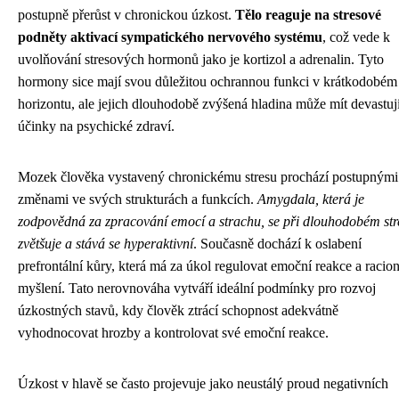
postupně přerůst v chronickou úzkost.
Tělo reaguje na stresové
podněty aktivací sympatického nervového systému
, což vede k
uvolňování stresových hormonů jako je kortizol a adrenalin. Tyto
hormony sice mají svou důležitou ochrannou funkci v krátkodobém
horizontu, ale jejich dlouhodobě zvýšená hladina může mít devastuj
účinky na psychické zdraví.
Mozek člověka vystavený chronickému stresu prochází postupnými
změnami ve svých strukturách a funkcích.
Amygdala, která je
zodpovědná za zpracování emocí a strachu, se při dlouhodobém str
zvětšuje a stává se hyperaktivní
. Současně dochází k oslabení
prefrontální kůry, která má za úkol regulovat emoční reakce a racion
myšlení. Tato nerovnováha vytváří ideální podmínky pro rozvoj
úzkostných stavů, kdy člověk ztrácí schopnost adekvátně
vyhodnocovat hrozby a kontrolovat své emoční reakce.
Úzkost v hlavě se často projevuje jako neustálý proud negativních