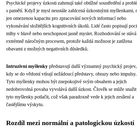
Psychické projevy úzkosti zahrnují také obtížné soustředění a prob
s pamětí. Když je mysl neustále zahlcená úzkostnými myšlenkami,
jen omezenou kapacitu pro zpracování nových informací nebo
vykonávání složitějších kognitivních úkolů. Lidé často popisují poci
mlhy v hlavě nebo neschopnost jasně myslet. Rozhodování se stává
extrémně náročným procesem, protože každá možnost je zatížena
obavami z možných negativních důsledků.
Intruzivní myšlenky
představují další významný psychický projev,
kdy se do vědomí vtírají nežádoucí představy, obrazy nebo impulsy.
Tyto myšlenky mohou být znepokojivé svým obsahem a jejich
nedobrovolná povaha vyvolává další úzkost. Člověk se může snažit
tyto myšlenky potlačit, což však paradoxně vede k jejich zesílení a
častějšímu výskytu.
Rozdíl mezi normální a patologickou úzkostí