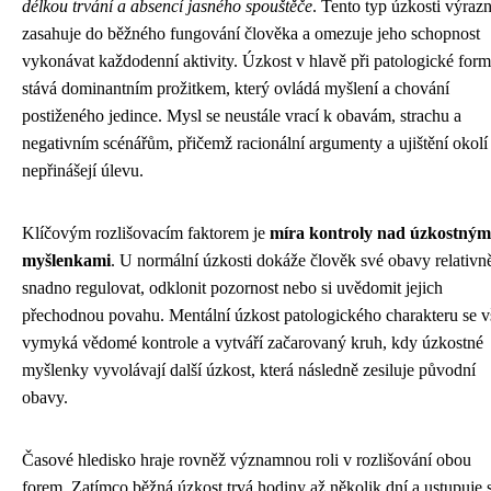
délkou trvání a absencí jasného spouštěče
. Tento typ úzkosti výraz
zasahuje do běžného fungování člověka a omezuje jeho schopnost
vykonávat každodenní aktivity. Úzkost v hlavě při patologické form
stává dominantním prožitkem, který ovládá myšlení a chování
postiženého jedince. Mysl se neustále vrací k obavám, strachu a
negativním scénářům, přičemž racionální argumenty a ujištění okolí
nepřinášejí úlevu.
Klíčovým rozlišovacím faktorem je
míra kontroly nad úzkostným
myšlenkami
. U normální úzkosti dokáže člověk své obavy relativn
snadno regulovat, odklonit pozornost nebo si uvědomit jejich
přechodnou povahu. Mentální úzkost patologického charakteru se v
vymyká vědomé kontrole a vytváří začarovaný kruh, kdy úzkostné
myšlenky vyvolávají další úzkost, která následně zesiluje původní
obavy.
Časové hledisko hraje rovněž významnou roli v rozlišování obou
forem. Zatímco běžná úzkost trvá hodiny až několik dní a ustupuje 