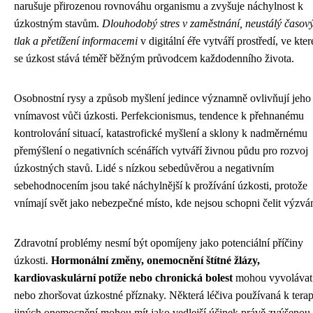
narušuje přirozenou rovnováhu organismu a zvyšuje náchylnost k
úzkostným stavům.
Dlouhodobý stres v zaměstnání, neustálý časov
tlak a přetížení informacemi
v digitální éře vytváří prostředí, ve kte
se úzkost stává téměř běžným průvodcem každodenního života.
Osobnostní rysy a způsob myšlení jedince významně ovlivňují jeho
vnímavost vůči úzkosti. Perfekcionismus, tendence k přehnanému
kontrolování situací, katastrofické myšlení a sklony k nadměrnému
přemýšlení o negativních scénářích vytváří živnou půdu pro rozvoj
úzkostných stavů. Lidé s nízkou sebedůvěrou a negativním
sebehodnocením jsou také náchylnější k prožívání úzkosti, protože
vnímají svět jako nebezpečné místo, kde nejsou schopni čelit výzvá
Zdravotní problémy nesmí být opomíjeny jako potenciální příčiny
úzkosti.
Hormonální změny, onemocnění štítné žlázy,
kardiovaskulární potíže nebo chronická bolest
mohou vyvolávat
nebo zhoršovat úzkostné příznaky. Některá léčiva používaná k terap
jiných onemocnění mohou mít jako vedlejší účinek právě zvýšenou