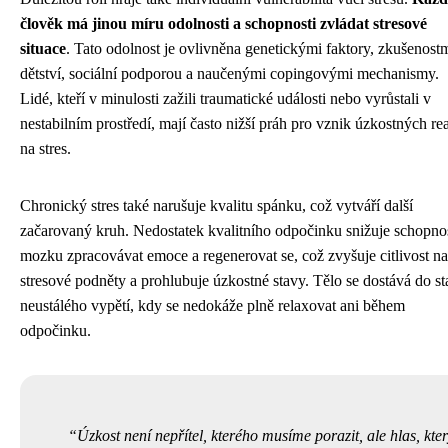
člověk má jinou míru odolnosti a schopnosti zvládat stresové
situace
. Tato odolnost je ovlivněna genetickými faktory, zkušenostm
dětství, sociální podporou a naučenými copingovými mechanismy.
Lidé, kteří v minulosti zažili traumatické události nebo vyrůstali v
nestabilním prostředí, mají často nižší práh pro vznik úzkostných re
na stres.
Chronický stres také narušuje kvalitu spánku, což vytváří další
začarovaný kruh. Nedostatek kvalitního odpočinku snižuje schopno
mozku zpracovávat emoce a regenerovat se, což zvyšuje citlivost na
stresové podněty a prohlubuje úzkostné stavy. Tělo se dostává do s
neustálého vypětí, kdy se nedokáže plně relaxovat ani během
odpočinku.
Úzkost není nepřítel, kterého musíme porazit, ale hlas, kte