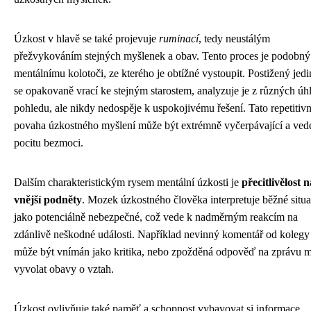
Úzkost v hlavě se také projevuje
ruminací
, tedy neustálým
přežvykováním stejných myšlenek a obav. Tento proces je podobný
mentálnímu kolotoči, ze kterého je obtížné vystoupit. Postižený jed
se opakovaně vrací ke stejným starostem, analyzuje je z různých úh
pohledu, ale nikdy nedospěje k uspokojivému řešení. Tato repetitivn
povaha úzkostného myšlení může být extrémně vyčerpávající a ved
pocitu bezmoci.
Dalším charakteristickým rysem mentální úzkosti je
přecitlivělost n
vnější podněty
. Mozek úzkostného člověka interpretuje běžné situ
jako potenciálně nebezpečné, což vede k nadměrným reakcím na
zdánlivě neškodné události. Například nevinný komentář od kolegy
může být vnímán jako kritika, nebo zpožděná odpověď na zprávu 
vyvolat obavy o vztah.
Úzkost ovlivňuje také paměť a schopnost vybavovat si informace.