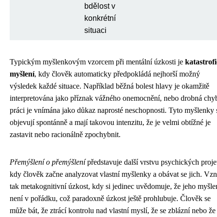
bdělost v
konkrétní
situaci
Typickým myšlenkovým vzorcem při mentální úzkosti je
katastrof
myšlení
, kdy člověk automaticky předpokládá nejhorší možný
výsledek každé situace. Například běžná bolest hlavy je okamžitě
interpretována jako příznak vážného onemocnění, nebo drobná chy
práci je vnímána jako důkaz naprosté neschopnosti. Tyto myšlenky 
objevují spontánně a mají takovou intenzitu, že je velmi obtížné je
zastavit nebo racionálně zpochybnit.
Přemýšlení o přemýšlení
představuje další vrstvu psychických proje
kdy člověk začne analyzovat vlastní myšlenky a obávat se jich. Vzn
tak metakognitivní úzkost, kdy si jedinec uvědomuje, že jeho myšle
není v pořádku, což paradoxně úzkost ještě prohlubuje. Člověk se
může bát, že ztrácí kontrolu nad vlastní myslí, že se zblázní nebo že