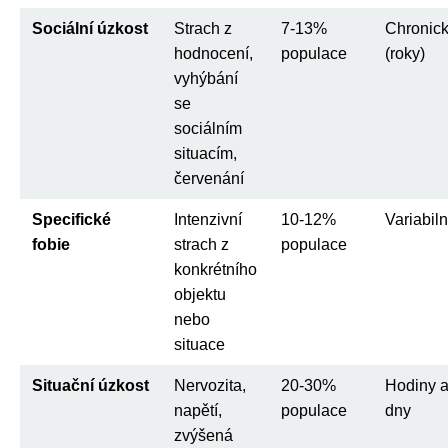
Sociální úzkost
Strach z
7-13%
Chronic
hodnocení,
populace
(roky)
vyhýbání
se
sociálním
situacím,
červenání
Specifické
Intenzivní
10-12%
Variabiln
fobie
strach z
populace
konkrétního
objektu
nebo
situace
Situační úzkost
Nervozita,
20-30%
Hodiny 
napětí,
populace
dny
zvýšená