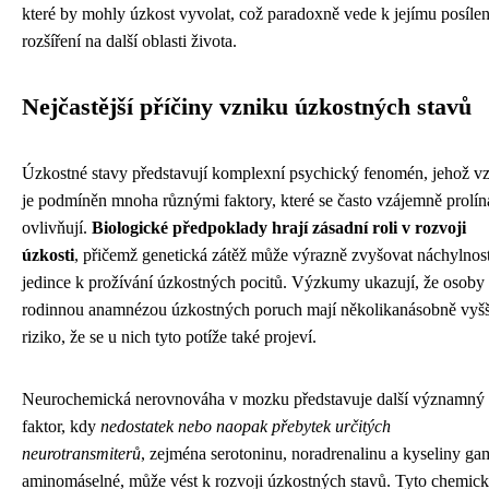
které by mohly úzkost vyvolat, což paradoxně vede k jejímu posílen
rozšíření na další oblasti života.
Nejčastější příčiny vzniku úzkostných stavů
Úzkostné stavy představují komplexní psychický fenomén, jehož v
je podmíněn mnoha různými faktory, které se často vzájemně prolína
ovlivňují.
Biologické předpoklady hrají zásadní roli v rozvoji
úzkosti
, přičemž genetická zátěž může výrazně zvyšovat náchylnos
jedince k prožívání úzkostných pocitů. Výzkumy ukazují, že osoby 
rodinnou anamnézou úzkostných poruch mají několikanásobně vyšš
riziko, že se u nich tyto potíže také projeví.
Neurochemická nerovnováha v mozku představuje další významný
faktor, kdy
nedostatek nebo naopak přebytek určitých
neurotransmiterů
, zejména serotoninu, noradrenalinu a kyseliny ga
aminomáselné, může vést k rozvoji úzkostných stavů. Tyto chemic