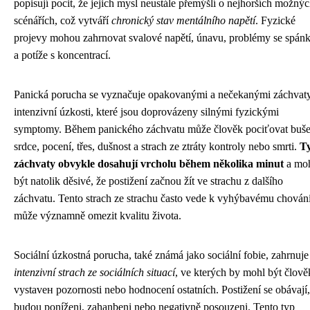
popisují pocit, že jejich mysl neustále přemýšlí o nejhorších možný
scénářích, což vytváří
chronický stav mentálního napětí
. Fyzické
projevy mohou zahrnovat svalové napětí, únavu, problémy se spán
a potíže s koncentrací.
Panická porucha se vyznačuje opakovanými a nečekanými záchvat
intenzivní úzkosti, které jsou doprovázeny silnými fyzickými
symptomy. Během panického záchvatu může člověk pociťovat buše
srdce, pocení, třes, dušnost a strach ze ztráty kontroly nebo smrti.
T
záchvaty obvykle dosahují vrcholu během několika minut
a mo
být natolik děsivé, že postižení začnou žít ve strachu z dalšího
záchvatu. Tento strach ze strachu často vede k vyhýbavému chování
může významně omezit kvalitu života.
Sociální úzkostná porucha, také známá jako sociální fobie, zahrnuje
intenzivní strach ze sociálních situací
, ve kterých by mohl být člově
vystavен pozornosti nebo hodnocení ostatních. Postižení se obávají,
budou poníženi, zahanbeni nebo negativně posouzeni. Tento typ