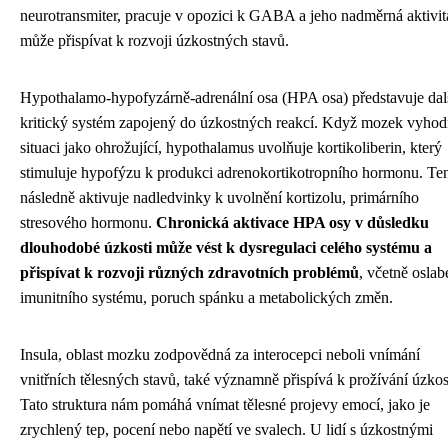
neurotransmiter, pracuje v opozici k GABA a jeho nadměrná aktivit
může přispívat k rozvoji úzkostných stavů.
Hypothalamo-hypofyzárně-adrenální osa (HPA osa) představuje dal
kritický systém zapojený do úzkostných reakcí. Když mozek vyhod
situaci jako ohrožující, hypothalamus uvolňuje kortikoliberin, který
stimuluje hypofýzu k produkci adrenokortikotropního hormonu. Te
následně aktivuje nadledvinky k uvolnění kortizolu, primárního
stresového hormonu.
Chronická aktivace HPA osy v důsledku
dlouhodobé úzkosti může vést k dysregulaci celého systému a
přispívat k rozvoji různých zdravotních problémů
, včetně oslab
imunitního systému, poruch spánku a metabolických změn.
Insula, oblast mozku zodpovědná za interocepci neboli vnímání
vnitřních tělesných stavů, také významně přispívá k prožívání úzkos
Tato struktura nám pomáhá vnímat tělesné projevy emocí, jako je
zrychlený tep, pocení nebo napětí ve svalech. U lidí s úzkostnými