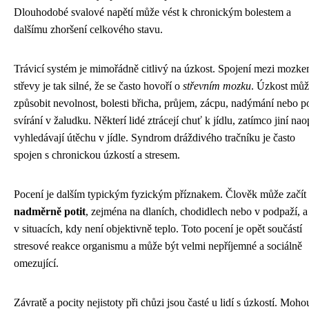
Dlouhodobé svalové napětí může vést k chronickým bolestem a
dalšímu zhoršení celkového stavu.
Trávicí systém je mimořádně citlivý na úzkost. Spojení mezi mozke
střevy je tak silné, že se často hovoří o
střevním mozku
. Úzkost můž
způsobit nevolnost, bolesti břicha, průjem, zácpu, nadýmání nebo po
svírání v žaludku. Některí lidé ztrácejí chuť k jídlu, zatímco jiní na
vyhledávají útěchu v jídle. Syndrom dráždivého tračníku je často
spojen s chronickou úzkostí a stresem.
Pocení je dalším typickým fyzickým příznakem. Člověk může začít
nadměrně potit
, zejména na dlaních, chodidlech nebo v podpaží, a 
v situacích, kdy není objektivně teplo. Toto pocení je opět součástí
stresové reakce organismu a může být velmi nepříjemné a sociálně
omezující.
Závratě a pocity nejistoty při chůzi jsou časté u lidí s úzkostí. Moho