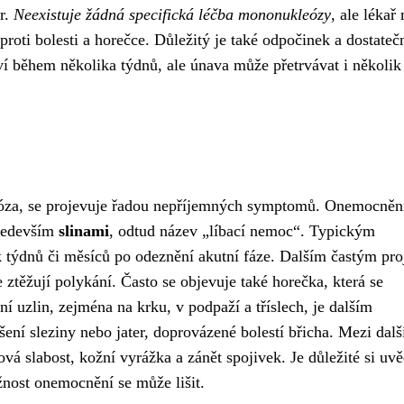
er.
Neexistuje žádná specifická léčba mononukleózy
, ale lékař
proti bolesti a horečce. Důležitý je také odpočinek a dostateč
ví během několika týdnů, ale únava může přetrvávat i několik
óza, se projevuje řadou nepříjemných symptomů. Onemocněn
především
slinami
, odtud název „líbací nemoc“. Typickým
ik týdnů či měsíců po odeznění akutní fáze. Dalším častým pr
e ztěžují polykání. Často se objevuje také horečka, která se
í uzlin, zejména na krku, v podpaží a tříslech, je dalším
ení sleziny nebo jater, doprovázené bolestí břicha. Mezi dalš
ová slabost, kožní vyrážka a zánět spojivek. Je důležité si uv
žnost onemocnění se může lišit.