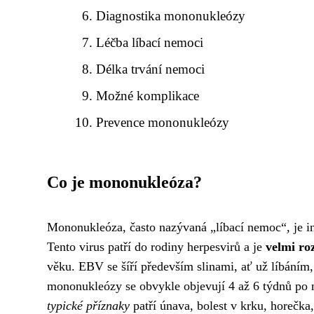
Diagnostika mononukleózy
Léčba líbací nemoci
Délka trvání nemoci
Možné komplikace
Prevence mononukleózy
Co je mononukleóza?
Mononukleóza, často nazývaná „líbací nemoc“, je 
Tento virus patří do rodiny herpesvirů a je
velmi ro
věku. EBV se šíří především slinami, ať už líbáním,
mononukleózy se obvykle objevují 4 až 6 týdnů po n
typické příznaky
patří únava, bolest v krku, horečka,