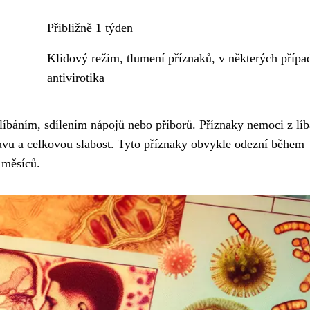
Přibližně 1 týden
Klidový režim, tlumení příznaků, v některých přípa
antivirotika
 líbáním, sdílením nápojů nebo příborů. Příznaky nemoci z líb
navu a celkovou slabost. Tyto příznaky obvykle odezní během
 měsíců.