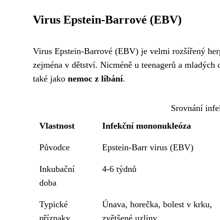
Virus Epstein-Barrové (EBV)
Virus Epstein-Barrové (EBV) je velmi rozšířený her
zejména v dětství. Nicméně u teenagerů a mladýc
také jako
nemoc z líbání
.
Srovnání inf
Vlastnost
Infekční mononukleóza
Původce
Epstein-Barr virus (EBV)
Inkubační
4-6 týdnů
doba
Typické
Únava, horečka, bolest v krku,
příznaky
zvětšené uzliny