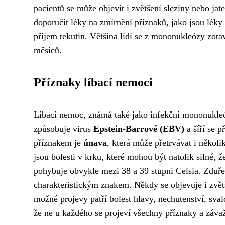
pacientů se může objevit i zvětšení sleziny nebo jat
doporučit léky na zmírnění příznaků, jako jsou léky 
příjem tekutin. Většina lidí se z mononukleózy zota
měsíců.
Příznaky líbací nemoci
Líbací nemoc, známá také jako infekční mononukle
způsobuje virus
Epstein-Barrové (EBV)
a šíří se 
příznakem je
únava
, která může přetrvávat i někol
jsou bolesti v krku, které mohou být natolik silné, ž
pohybuje obvykle mezi 38 a 39 stupni Celsia. Zduřen
charakteristickým znakem. Někdy se objevuje i zvětš
možné projevy patří bolest hlavy, nechutenství, sval
že ne u každého se projeví všechny příznaky a záva