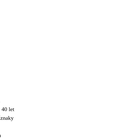
.
 40 let
íznaky
h