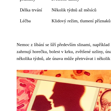
Délka trvání
Několik týdnů až měsíců
Léčba
Klidový režim, tlumení příznaků
Nemoc z líbání se šíří především slinami, například
zahrnují horečku, bolest v krku, zvětšené uzliny, ú
několika týdnů, ale únava může přetrvávat i několik