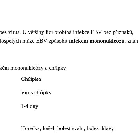
pes virus. U většiny lidí probíhá infekce EBV bez příznaků,
h dospělých může EBV způsobit
infekční mononukleózu
, zná
ekční mononukleózy a chřipky
Chřipka
Virus chřipky
1-4 dny
Horečka, kašel, bolest svalů, bolest hlavy