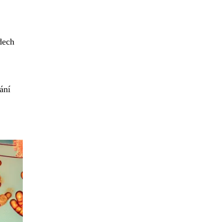
dech
ání