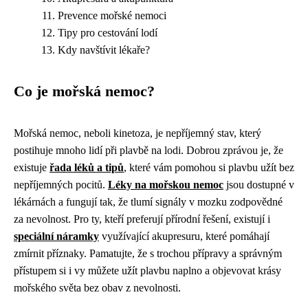
Prevence mořské nemoci
Tipy pro cestování lodí
Kdy navštívit lékaře?
Co je mořská nemoc?
Mořská nemoc, neboli kinetoza, je nepříjemný stav, který
postihuje mnoho lidí při plavbě na lodi. Dobrou zprávou je, že
existuje
řada léků a tipů
, které vám pomohou si plavbu užít bez
nepříjemných pocitů.
Léky na mořskou nemoc
jsou dostupné v
lékárnách a fungují tak, že tlumí signály v mozku zodpovědné
za nevolnost. Pro ty, kteří preferují přírodní řešení, existují i
speciální náramky
využívající akupresuru, které pomáhají
zmírnit příznaky. Pamatujte, že s trochou přípravy a správným
přístupem si i vy můžete užít plavbu naplno a objevovat krásy
mořského světa bez obav z nevolnosti.