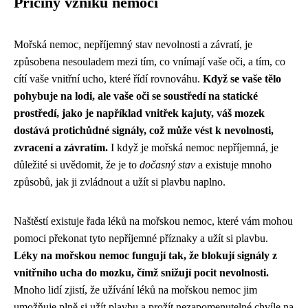
Příčiny vzniku nemoci
Mořská nemoc, nepříjemný stav nevolnosti a závratí, je
způsobena nesouladem mezi tím, co vnímají vaše oči, a tím, co
cítí vaše vnitřní ucho, které řídí rovnováhu.
Když se vaše tělo
pohybuje na lodi, ale vaše oči se soustředí na statické
prostředí, jako je například vnitřek kajuty, váš mozek
dostává protichůdné signály, což může vést k nevolnosti,
zvracení a závratím.
I když je mořská nemoc nepříjemná, je
důležité si uvědomit, že je to
dočasný stav
a existuje mnoho
způsobů, jak ji zvládnout a užít si plavbu naplno.
Naštěstí existuje řada léků na mořskou nemoc, které vám mohou
pomoci překonat tyto nepříjemné příznaky a užít si plavbu.
Léky na mořskou nemoc fungují tak, že blokují signály z
vnitřního ucha do mozku, čímž snižují pocit nevolnosti.
Mnoho lidí zjistí, že užívání léků na mořskou nemoc jim
umožňuje plně si užít plavbu a prožít nezapomenutelné chvíle na