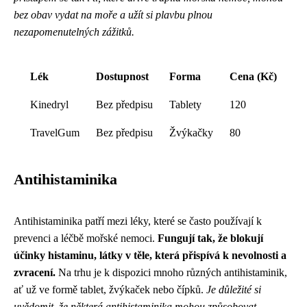
bez obav vydat na moře a užít si plavbu plnou
nezapomenutelných zážitků.
Lék
Dostupnost
Forma
Cena (Kč)
Kinedryl
Bez předpisu
Tablety
120
TravelGum
Bez předpisu
Žvýkačky
80
Antihistaminika
Antihistaminika patří mezi léky, které se často používají k
prevenci a léčbě mořské nemoci.
Fungují tak, že blokují
účinky histaminu, látky v těle, která přispívá k nevolnosti a
zvracení.
Na trhu je k dispozici mnoho různých antihistaminik,
ať už ve formě tablet, žvýkaček nebo čípků.
Je důležité si
uvědomit, že některá antihistaminika mohou způsobovat