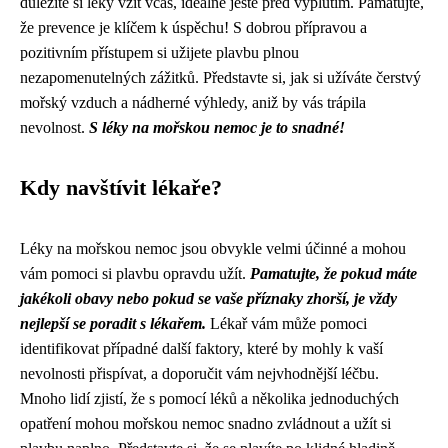
důležité si léky vzít včas, ideálně ještě před vyplutím. Pamatujte,
že prevence je klíčem k úspěchu! S dobrou přípravou a
pozitivním přístupem si užijete plavbu plnou
nezapomenutelných zážitků. Představte si, jak si užíváte čerstvý
mořský vzduch a nádherné výhledy, aniž by vás trápila
nevolnost.
S léky na mořskou nemoc je to snadné!
Kdy navštívit lékaře?
Léky na mořskou nemoc jsou obvykle velmi účinné a mohou
vám pomoci si plavbu opravdu užít.
Pamatujte, že pokud máte
jakékoli obavy nebo pokud se vaše příznaky zhorší, je vždy
nejlepší se poradit s lékařem.
Lékař vám může pomoci
identifikovat případné další faktory, které by mohly k vaší
nevolnosti přispívat, a doporučit vám nejvhodnější léčbu.
Mnoho lidí zjistí, že s pomocí léků a několika jednoduchých
opatření mohou mořskou nemoc snadno zvládnout a užít si