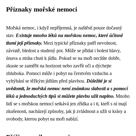
Příznaky mořské nemoci
Mořská nemoc, i když nepříjemná, je naštěstí pouze dočasný
stav.
Existuje mnoho léků na mořskou nemoc, které účinně
tlumí její příznaky.
Mezi typické příznaky patří nevolnost,
závratě, bledost a studený pot. Může se přidat i bolest hlavy,
únava a ztráta chuti k jídlu. Pokud se na moři necítíte dobře,
zkuste se zaměřit na horizont nebo zavřít oči a dýchejte
zhluboka. Pomoci může i pobyt na čerstvém vzduchu a
vyhýbání se těžkým jídlům před plavbou.
Důležité je si
uvědomit, že mořská nemoc není známkou slabosti a s pomocí
léků a jednoduchých tipů si můžete plavbu užít naplno.
Mnoho
lidí se s mořskou nemocí setkává jen zřídka a i ti, kteří s ní mají
zkušenosti, nacházejí způsoby, jak ji zvládnout a užít si krásy a
svobody, kterou pobyt na moři nabízí.