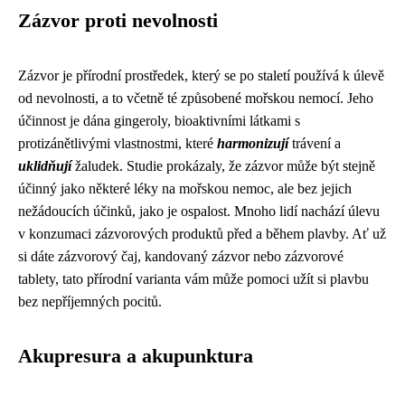
Zázvor proti nevolnosti
Zázvor je přírodní prostředek, který se po staletí používá k úlevě
od nevolnosti, a to včetně té způsobené mořskou nemocí. Jeho
účinnost je dána gingeroly, bioaktivními látkami s
protizánětlivými vlastnostmi, které
harmonizují
trávení a
uklidňují
žaludek. Studie prokázaly, že zázvor může být stejně
účinný jako některé léky na mořskou nemoc, ale bez jejich
nežádoucích účinků, jako je ospalost. Mnoho lidí nachází úlevu
v konzumaci zázvorových produktů před a během plavby. Ať už
si dáte zázvorový čaj, kandovaný zázvor nebo zázvorové
tablety, tato přírodní varianta vám může pomoci užít si plavbu
bez nepříjemných pocitů.
Akupresura a akupunktura