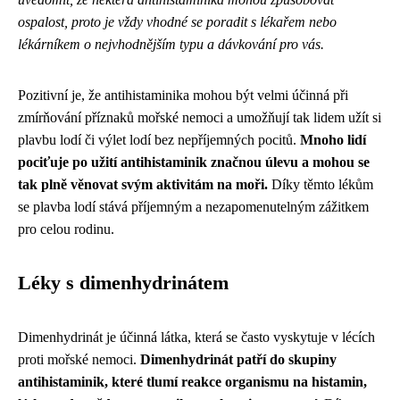
ospalost, proto je vždy vhodné se poradit s lékařem nebo
lékárníkem o nejvhodnějším typu a dávkování pro vás.
Pozitivní je, že antihistaminika mohou být velmi účinná při
zmírňování příznaků mořské nemoci a umožňují tak lidem užít si
plavbu lodí či výlet lodí bez nepříjemných pocitů.
Mnoho lidí
pociťuje po užití antihistaminik značnou úlevu a mohou se
tak plně věnovat svým aktivitám na moři.
Díky těmto lékům
se plavba lodí stává příjemným a nezapomenutelným zážitkem
pro celou rodinu.
Léky s dimenhydrinátem
Dimenhydrinát je účinná látka, která se často vyskytuje v lécích
proti mořské nemoci.
Dimenhydrinát patří do skupiny
antihistaminik, které tlumí reakce organismu na histamin,