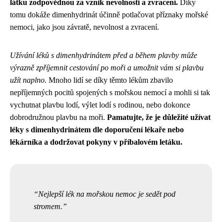
látku zodpovědnou za vznik nevolnosti a zvracení.
Díky
tomu dokáže dimenhydrinát účinně potlačovat příznaky mořské
nemoci, jako jsou závratě, nevolnost a zvracení.
Užívání léků s dimenhydrinátem před a během plavby může
výrazně zpříjemnit cestování po moři a umožnit vám si plavbu
užít naplno.
Mnoho lidí se díky těmto lékům zbavilo
nepříjemných pocitů spojených s mořskou nemocí a mohli si tak
vychutnat plavbu lodí, výlet lodí s rodinou, nebo dokonce
dobrodružnou plavbu na moři.
Pamatujte, že je důležité užívat
léky s dimenhydrinátem dle doporučení lékaře nebo
lékárníka a dodržovat pokyny v příbalovém letáku.
Nejlepší lék na mořskou nemoc je sedět pod
stromem.