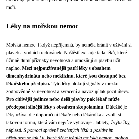
moři.
Léky na mořskou nemoc
Mořská nemoc, i když nepříjemná, by neměla bránit v užívání si
plaveb a vodních radovánek. Naštěstí existuje řada léků, které
účinně tlumí příznaky nevolnosti a umožňují si plavbu užít
naplno.
Mezi nejpoužívanější patří léky s obsahem
dimenhydrinátu nebo meklizinu, které jsou dostupné bez
lékařského předpisu.
Tyto léky blokují signály v mozku
zodpovědné za nevolnost a zvracení a navozují tak pocit úlevy.
Pro citlivější jedince nebo delší plavby pak lékař může
předepsat silnější léky s obsahem skopolaminu.
Důležité je
léky užívat dle doporučení lékaře nebo lékárníka a zvolit si
takovou formu, která vám nejvíce vyhovuje - tablety, žvýkačky,
náplasti.
S pomocí správně zvolených léků a pozitivním
přístupem se tak i ti, které dříve trápila mořská nemoc, mohou