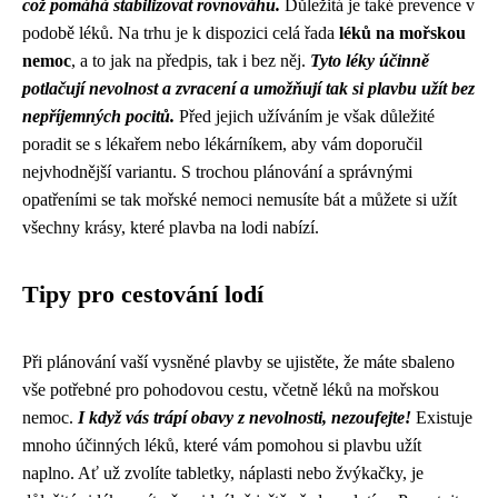
což pomáhá stabilizovat rovnováhu.
Důležitá je také prevence v
podobě léků. Na trhu je k dispozici celá řada
léků na mořskou
nemoc
, a to jak na předpis, tak i bez něj.
Tyto léky účinně
potlačují nevolnost a zvracení a umožňují tak si plavbu užít bez
nepříjemných pocitů.
Před jejich užíváním je však důležité
poradit se s lékařem nebo lékárníkem, aby vám doporučil
nejvhodnější variantu. S trochou plánování a správnými
opatřeními se tak mořské nemoci nemusíte bát a můžete si užít
všechny krásy, které plavba na lodi nabízí.
Tipy pro cestování lodí
Při plánování vaší vysněné plavby se ujistěte, že máte sbaleno
vše potřebné pro pohodovou cestu, včetně léků na mořskou
nemoc.
I když vás trápí obavy z nevolnosti, nezoufejte!
Existuje
mnoho účinných léků, které vám pomohou si plavbu užít
naplno. Ať už zvolíte tabletky, náplasti nebo žvýkačky, je