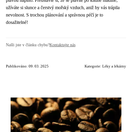
plavbu naplno. Představte si, že se plavíte po klidné hladině,
užíváte si slunce a čerstvý mořský vzduch, aniž by vás trápila
nevolnost. S trochou plánování a správnou péčí je to
dosažitelné!
Našli jste v článku chybu?
Kontaktujte nás
Publikováno: 09. 03. 2025
Kategorie:
Léky a lékárny