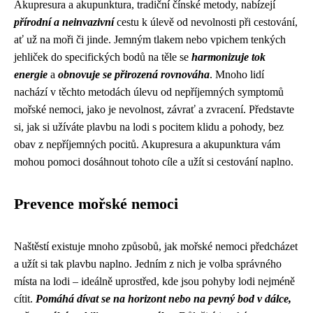
Akupresura a akupunktura, tradiční čínské metody, nabízejí
přírodní a neinvazivní
cestu k úlevě od nevolnosti při cestování,
ať už na moři či jinde. Jemným tlakem nebo vpichem tenkých
jehliček do specifických bodů na těle se
harmonizuje tok
energie
a
obnovuje se přirozená rovnováha
. Mnoho lidí
nachází v těchto metodách úlevu od nepříjemných symptomů
mořské nemoci, jako je nevolnost, závrať a zvracení. Představte
si, jak si užíváte plavbu na lodi s pocitem klidu a pohody, bez
obav z nepříjemných pocitů. Akupresura a akupunktura vám
mohou pomoci dosáhnout tohoto cíle a užít si cestování naplno.
Prevence mořské nemoci
Naštěstí existuje mnoho způsobů, jak mořské nemoci předcházet
a užít si tak plavbu naplno. Jedním z nich je volba správného
místa na lodi – ideálně uprostřed, kde jsou pohyby lodi nejméně
cítit.
Pomáhá dívat se na horizont nebo na pevný bod v dálce,