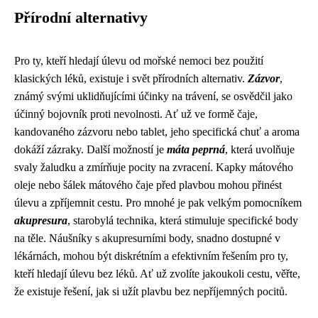
Přírodní alternativy
Pro ty, kteří hledají úlevu od mořské nemoci bez použití
klasických léků, existuje i svět přírodních alternativ.
Zázvor
,
známý svými uklidňujícími účinky na trávení, se osvědčil jako
účinný bojovník proti nevolnosti. Ať už ve formě čaje,
kandovaného zázvoru nebo tablet, jeho specifická chuť a aroma
dokáží zázraky. Další možností je
máta peprná
, která uvolňuje
svaly žaludku a zmírňuje pocity na zvracení. Kapky mátového
oleje nebo šálek mátového čaje před plavbou mohou přinést
úlevu a zpříjemnit cestu. Pro mnohé je pak velkým pomocníkem
akupresura
, starobylá technika, která stimuluje specifické body
na těle. Náušníky s akupresurními body, snadno dostupné v
lékárnách, mohou být diskrétním a efektivním řešením pro ty,
kteří hledají úlevu bez léků. Ať už zvolíte jakoukoli cestu, věřte,
že existuje řešení, jak si užít plavbu bez nepříjemných pocitů.