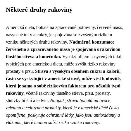
Některé druhy rakoviny
Americká dieta, bohatá na zpracované potraviny, červené maso,
nasycené tuky a cukry, je spojována se zvýšeným rizikem
vzniku některých druhů rakoviny.
Nadměrná konzumace
červeného a zpracovaného masa je spojována s rakovinou
tlustého střeva a konečníku.
Vysoký příjem nasycených tuků,
typických pro americkou dietu, může zvýšit riziko rakoviny
prostaty a prsu.
Strava s vysokým obsahem cukru a kalorií,
často se vyskytující v americké stravě, může vést k obezitě,
která je sama o sobě rizikovým faktorem pro několik typů
rakoviny,
včetně rakoviny tlustého střeva, prsu, prostaty,
slinivky břišní a ledvin.
Naopak, strava bohatá na ovoce,
zeleninu a celozrnné produkty, která je v americké dietě často
opomíjena, poskytuje ochranné látky, jako jsou antioxidanty a
vláknina, které mohou snížit riziko vzniku rakoviny.