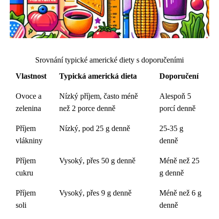
Srovnání typické americké diety s doporučeními
Vlastnost
Typická americká dieta
Doporučení
Ovoce a
Nízký příjem, často méně
Alespoň 5
zelenina
než 2 porce denně
porcí denně
Příjem
Nízký, pod 25 g denně
25-35 g
vlákniny
denně
Příjem
Vysoký, přes 50 g denně
Méně než 25
cukru
g denně
Příjem
Vysoký, přes 9 g denně
Méně než 6 g
soli
denně