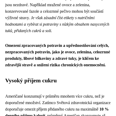
jsou nezdravé. Například mražené ovoce a zelenina,
konzervované fazole a celozrnné pečivo mohou být součástí
výživné stravy.
Je však zásadní číst etikety s nutričními
hodnotami a vybírat si potraviny s nízkým obsahem nasycených
tuků, přidaných cukrů a soli.
Omezení zpracovaných potravin a upřednostňování celých,
nezpracovaných potravin, jako je ovoce, zelenina, celozrnné
produkty, libové bílkoviny a zdravé tuky, je klíčem ke
zdravější stravě a snížení rizika chronických onemocnění.
Vysoký příjem cukru
Američané konzumují v průměru mnohem více cukru, než je
doporučené množství. Zatímco Světová zdravotnická organizace
doporučuje omezit příjem přidaného cukru na maximálně
10 %
denního příjmu kalorií
, průměrný Američan zkonzumuje až