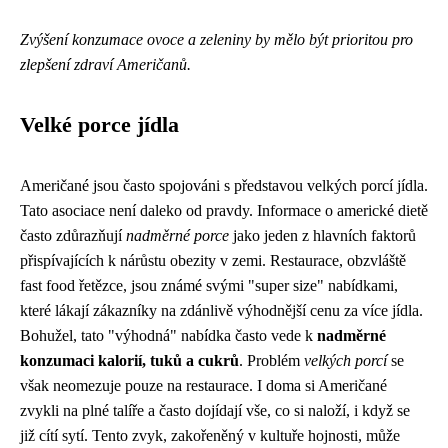
Zvýšení konzumace ovoce a zeleniny by mělo být prioritou pro
zlepšení zdraví Američanů.
Velké porce jídla
Američané jsou často spojováni s představou velkých porcí jídla.
Tato asociace není daleko od pravdy. Informace o americké dietě
často zdůrazňují
nadměrné porce
jako jeden z hlavních faktorů
přispívajících k nárůstu obezity v zemi. Restaurace, obzvláště
fast food řetězce, jsou známé svými "super size" nabídkami,
které lákají zákazníky na zdánlivě výhodnější cenu za více jídla.
Bohužel, tato "výhodná" nabídka často vede k
nadměrné
konzumaci kalorií, tuků a cukrů
. Problém
velkých porcí
se
však neomezuje pouze na restaurace. I doma si Američané
zvykli na plné talíře a často dojídají vše, co si naloží, i když se
již cítí sytí. Tento zvyk, zakořeněný v kultuře hojnosti, může