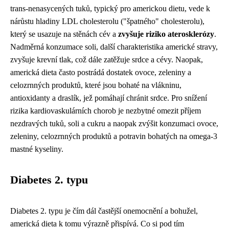
trans-nenasycených tuků, typický pro americkou dietu, vede k
nárůstu hladiny LDL cholesterolu ("špatného" cholesterolu),
který se usazuje na stěnách cév a
zvyšuje riziko aterosklerózy
.
Nadměrná konzumace soli, další charakteristika americké stravy,
zvyšuje krevní tlak, což dále zatěžuje srdce a cévy. Naopak,
americká dieta často postrádá dostatek ovoce, zeleniny a
celozrnných produktů, které jsou bohaté na vlákninu,
antioxidanty a draslík, jež pomáhají chránit srdce. Pro snížení
rizika kardiovaskulárních chorob je nezbytné omezit příjem
nezdravých tuků, soli a cukru a naopak zvýšit konzumaci ovoce,
zeleniny, celozrnných produktů a potravin bohatých na omega-3
mastné kyseliny.
Diabetes 2. typu
Diabetes 2. typu je čím dál častější onemocnění a bohužel,
americká dieta k tomu výrazně přispívá. Co si pod tím