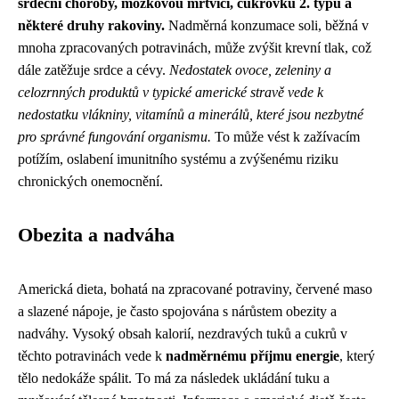
srdeční choroby, mozkovou mrtvici, cukrovku 2. typu a
některé druhy rakoviny.
Nadměrná konzumace soli, běžná v
mnoha zpracovaných potravinách, může zvýšit krevní tlak, což
dále zatěžuje srdce a cévy.
Nedostatek ovoce, zeleniny a
celozrnných produktů v typické americké stravě vede k
nedostatku vlákniny, vitamínů a minerálů, které jsou nezbytné
pro správné fungování organismu.
To může vést k zažívacím
potížím, oslabení imunitního systému a zvýšenému riziku
chronických onemocnění.
Obezita a nadváha
Americká dieta, bohatá na zpracované potraviny, červené maso
a slazené nápoje, je často spojována s nárůstem obezity a
nadváhy. Vysoký obsah kalorií, nezdravých tuků a cukrů v
těchto potravinách vede k
nadměrnému příjmu energie
, který
tělo nedokáže spálit. To má za následek ukládání tuku a