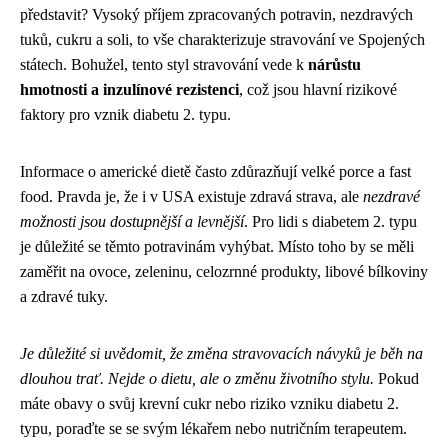
představit? Vysoký příjem zpracovaných potravin, nezdravých
tuků, cukru a soli, to vše charakterizuje stravování ve Spojených
státech. Bohužel, tento styl stravování vede k
nárůstu
hmotnosti a inzulínové rezistenci
, což jsou hlavní rizikové
faktory pro vznik diabetu 2. typu.
Informace o americké dietě často zdůrazňují velké porce a fast
food. Pravda je, že i v USA existuje zdravá strava, ale
nezdravé
možnosti jsou dostupnější a levnější
. Pro lidi s diabetem 2. typu
je důležité se těmto potravinám vyhýbat. Místo toho by se měli
zaměřit na ovoce, zeleninu, celozrnné produkty, libové bílkoviny
a zdravé tuky.
Je důležité si uvědomit, že změna stravovacích návyků je běh na
dlouhou trať. Nejde o dietu, ale o změnu životního stylu.
Pokud
máte obavy o svůj krevní cukr nebo riziko vzniku diabetu 2.
typu, poraďte se se svým lékařem nebo nutričním terapeutem.