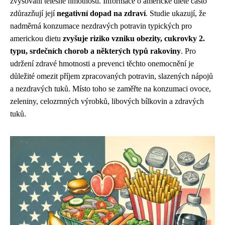
zvyšování tělesné hmotnosti. Informace o americké dietě často
zdůrazňují její
negativní dopad na zdraví
. Studie ukazují, že
nadměrná konzumace nezdravých potravin typických pro
americkou dietu
zvyšuje riziko vzniku obezity, cukrovky 2.
typu, srdečních chorob a některých typů rakoviny
. Pro
udržení zdravé hmotnosti a prevenci těchto onemocnění je
důležité omezit příjem zpracovaných potravin, slazených nápojů
a nezdravých tuků. Místo toho se zaměřte na konzumaci ovoce,
zeleniny, celozrnných výrobků, libových bílkovin a zdravých
tuků.