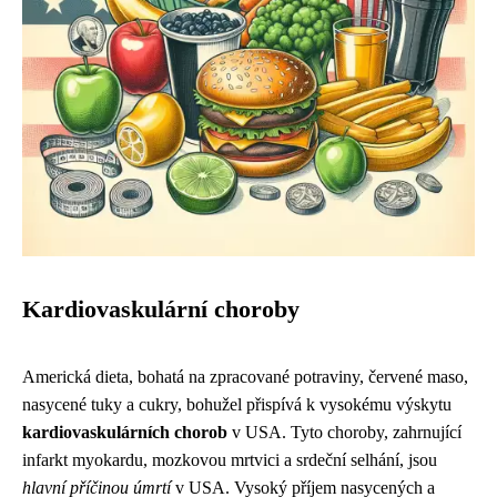
Kardiovaskulární choroby
Americká dieta, bohatá na zpracované potraviny, červené maso,
nasycené tuky a cukry, bohužel přispívá k vysokému výskytu
kardiovaskulárních chorob
v USA. Tyto choroby, zahrnující
infarkt myokardu, mozkovou mrtvici a srdeční selhání, jsou
hlavní příčinou úmrtí
v USA. Vysoký příjem nasycených a