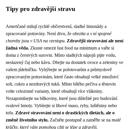
Tipy pro zdravější stravu
Američané milují rychlé občerstvení, sladké limonády a
zpracované potraviny. Není divu, že
obezita a s ní spojené
choroby jsou v USA na vzestupu.
Zdravější stravování ale není
žádná věda.
Zkuste omezit fast food na minimum a vařte si
doma z čerstvých surovin. Místo sladkých nápojů pijte vodu,
neslazený čaj nebo kávu. Dbejte na dostatek ovoce a zeleniny ve
vašem jídelníčku. Vyhýbejte se polotovarům a průmyslově
zpracovaným potravinám, které často obsahují velké množství
soli, cukru a nezdravých tuků. Místo bílého pečiva a těstovin
volte celozrnné varianty, které obsahují více vlákniny.
Nezapomínejte na bílkoviny, které jsou důležité pro budování
svalové hmoty. Vybírejte si libové maso, ryby, luštěniny nebo
tofu.
Zdravé stravování není o drastických dietách, ale o
změně životního stylu.
Začněte postupně a zaměřte se na
malé
krůčky, které vám pomohou cítit se lépe a zdravěji.