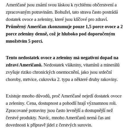
Američané jsou známí svou láskou k rychlému občerstvení a
zpracovaným potravinám. Bohužel, tato strava často postrádá
dostatek ovoce a zeleniny, které jsou klíčové pro zdraví.
Průměrný Američan zkonzumuje pouze 1,5 porce ovoce a 2
porce zeleniny denně, což je hluboko pod doporučeným
množstvím 5 porcí.
Tento nedostatek ovoce a zeleniny má negativní dopad na
zdraví Američanů.
Nedostatek vlákniny, vitamínů a minerálů
zvyšuje riziko chronických onemocnění, jako jsou srdeční
choroby, mrtvice, cukrovka 2. typu a některé druhy rakoviny.
Existuje mnoho důvodů, proč Američané nejedí dostatek ovoce
a zeleniny. Cena, dostupnost a pohodlí hrají významnou roli.
Zpracované potraviny jsou často levnější a dostupnější než
čerstvé produkty. Navíc, mnoho Američanů nemá čas ani
dovednosti k přípravě jídel z čerstvých surovin.