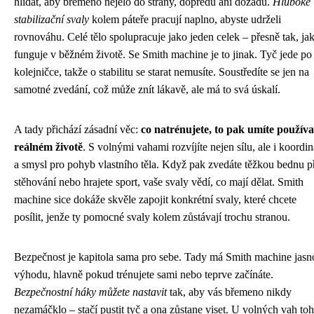
hlídat, aby břemeno nejelo do strany, dopředu ani dozadu.
Hluboké
stabilizační svaly
kolem páteře pracují naplno, abyste udrželi
rovnováhu. Celé tělo spolupracuje jako jeden celek – přesně tak, jak
funguje v běžném životě. Se Smith machine je to jinak. Tyč jede po
kolejničce, takže o stabilitu se starat nemusíte. Soustředíte se jen na
samotné zvedání, což může znít lákavě, ale má to svá úskalí.
A tady přichází zásadní věc:
co natrénujete, to pak umíte používa
reálném životě
. S volnými vahami rozvíjíte nejen sílu, ale i koordin
a smysl pro pohyb vlastního těla. Když pak zvedáte těžkou bednu p
stěhování nebo hrajete sport, vaše svaly vědí, co mají dělat. Smith
machine sice dokáže skvěle zapojit konkrétní svaly, které chcete
posílit, jenže ty pomocné svaly kolem zůstávají trochu stranou.
Bezpečnost je kapitola sama pro sebe. Tady má Smith machine jasn
výhodu, hlavně pokud trénujete sami nebo teprve začínáte.
Bezpečnostní háky můžete nastavit
tak, aby vás břemeno nikdy
nezamáčklo – stačí pustit tyč a ona zůstane viset. U volných vah toh