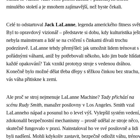
minulého století a je mnohem zajímavější, než byste čekali.
Celé to odstartoval
Jack LaLanne
, legenda amerického fitness svět
Byl to opravdový vizionář – představte si dobu, kdy kulturistika ješt
nebyla mainstream a lidé se na cvičení s činkami dívali trochu
podezíravě. LaLanne tehdy přemýšlel: jak umožnit lidem trénovat s
pořádnými váhami, aniž by potřebovali někoho, kdo jim bude hlídat
každé opakování? Tak vznikl prototyp stroje s vedenou dráhou.
Konečně bylo možné dělat třeba dřepy s těžkou činkou bez strachu,
vás váha přitiskne k zemi.
Ale proč se stroj nejmenuje LaLanne Machine?
Tady přichází na
scénu Rudy Smith
, manažer posilovny v Los Angeles. Smith vzal
LaLanneho nápad a posunul ho o level výš. Vylepšil systém vedení,
zdokonalil bezpečnostní mechanismy – prostě udělal ze stroje něco,
skutečně fungovalo v praxi. Nainstaloval ho ve své posilovně a lidi
byli nadšení. Mohli kdykoliv zastavit, bezpečně odložit váhu, tréno