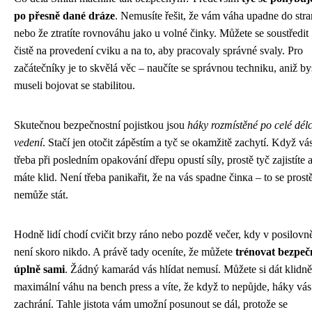
po přesně dané dráze
. Nemusíte řešit, že vám váha upadne do str
nebo že ztratíte rovnováhu jako u volné činky. Můžete se soustředit
čistě na provedení cviku a na to, aby pracovaly správné svaly. Pro
začátečníky je to skvělá věc – naučíte se správnou techniku, aniž by
museli bojovat se stabilitou.
Skutečnou bezpečnostní pojistkou jsou
háky rozmístěné po celé dél
vedení
. Stačí jen otočit zápěstím a tyč se okamžitě zachytí. Když vá
třeba při posledním opakování dřepu opustí síly, prostě tyč zajistíte 
máte klid. Není třeba panikařit, že na vás spadne činка – to se prost
nemůže stát.
Hodně lidí chodí cvičit brzy ráno nebo pozdě večer, kdy v posilovn
není skoro nikdo. A právě tady oceníte, že můžete
trénovat bezpeč
úplně sami
. Žádný kamarád vás hlídat nemusí. Můžete si dát klidně
maximální váhu na bench press a víte, že když to nepůjde, háky vás
zachrání. Tahle jistota vám umožní posunout se dál, protože se