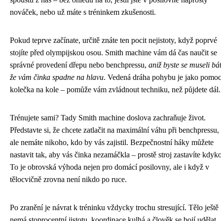
nováček, nebo už máte s tréninkem zkušenosti.
Pokud teprve začínate, určitě znáte ten pocit nejistoty, když poprvé
stojíte před olympijskou osou. Smith machine vám dá čas naučit se
správné provedení dřepu nebo benchpressu,
aniž byste se museli bát
že vám činka spadne na hlavu
. Vedená dráha pohybu je jako pomo
kolečka na kole – pomůže vám zvládnout techniku, než půjdete dál.
Trénujete sami? Tady Smith machine doslova zachraňuje život.
Představte si, že chcete zatlačit na maximální váhu při benchpressu,
ale nemáte nikoho, kdo by vás zajistil. Bezpečnostní háky můžete
nastavit tak, aby vás činka nezamáčkla – prostě stroj zastavíte kdyko
To je obrovská výhoda nejen pro domácí posilovny, ale i když v
tělocvičně zrovna není nikdo po ruce.
Po zranění je návrat k tréninku vždycky trochu stresující. Tělo ještě
nemá stoprocentní jistotu, koordinace kulhá a člověk se bojí udělat