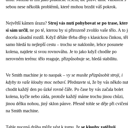
sebou nese několik problémů, které mohou brzdit váš pokrok.
Největší kámen úrazu?
Stroj vás nutí pohybovat se po trase, kte
si sám určil
, ne po té, kterou by si přirozeně zvolilo vaše tělo. A to 
docela zásadní rozdíl. Když děláte třeba dřep s klasickou činkou, tě
samo hledá tu nejlepší cestu – trochu se nakloníte, lehce posunete
kolena, najdete si svou rovnováhu. Je to jako když chodíte po
nerovném terénu: tělo reaguje, přizpůsobuje se, hledá stabilitu.
Ve Smith machine je to naopak –
vy se musíte přizpůsobit stroji, i
kdyby to vaše klouby moc nebaví
. Představte si, že by vás někdo nut
chodit každý den po úzké rovné čáře. Po čase by vás začala bolet
kolena, kyčle nebo záda, protože každý máme trochu jinou chůzi,
jinou délku nohou, jiný sklon pánve. Přesně tohle se děje při cvičen
na Smith machine.
Tahle nucená dráha může vést k tomu, že
se klouby zatěžují