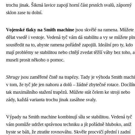
trochu jinak. Šikmá lavice zapojí horní část prsních svalů, záporný
sklon zase tu dolní.
Vojenské tlaky na Smith machine
jsou skvělé na ramena. Můžete 
dělat vsedě i vestoje. Vedená tyč vám dá stabilitu a vy se můžete pl
soustředit na to, abyste ramena pořádně zapojili. Ideální pro ty, kdo
mají problémy se stabilitou nebo chtějí zvedat těžší váhy bez toho, 
museli prosit někoho o pomoc.
Shrugy
jsou zaměřené čistě na trapézy. Tady je výhoda Smith mach
v tom, že tyč jde jen nahoru a dolů – žádné zbytečné rotace. Docílít
tak maximálního stažení trapézů. Můžete stát čelem ke stroji nebo
zády, každá varianta trochu jinak zasáhne svaly.
Výpady na Smith machine kombinují sílu se stabilitou. Vedená tyč
vám pomůže udržet správnou techniku a jít pořádně hluboko, aniž
byste se báli, že ztratíte rovnováhu. Skvěle procvičí přední i zadní