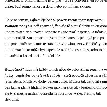
přirozeně. U Smith machine je to jiné – tyč se pohybuje jen po pev
dráze, buď přímo nahoru a dolů, nebo po mírném sklonu.
Co je na tom nejzajímavějšího?
V power racku máte naprostou
svobodu pohybu
, což znamená, že vaše tělo musí činku celou dob
kontrolovat a stabilizovat. Zapojíte tak víc svalů najednou a trénink 
komplexnější. Smith machine vám tuhle starost bере – tyč jede po
kolejnici, takže se nemusíte starat o rovnováhu. Pro začátečníky ne
lidi po zranění to může být super, ale na druhou stranu se toho tolik
nenaučíte o koordinaci a funkční síle.
Bezpečnost? Tady má každý z nich něco do sebe.
Smith machine m
háčky rozmístěné po celé výšce stroje
– stačí pootočit zápěstím a vá
je zajištěná. Prostě kdykoliv během cviku. Můžete tak trénovat sami
bez kamaráda na hlídání. Power rack má sice taky bezpečnostní tyč
ale ty si musíte nastavit dopředu na správnou výšku. Není to tak
flexibilní.