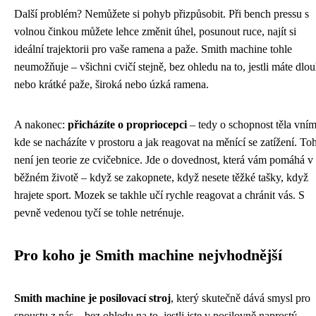
Další problém? Nemůžete si pohyb přizpůsobit. Při bench pressu s
volnou činkou můžete lehce změnit úhel, posunout ruce, najít si
ideální trajektorii pro vaše ramena a paže. Smith machine tohle
neumožňuje – všichni cvičí stejně, bez ohledu na to, jestli máte dlo
nebo krátké paže, široká nebo úzká ramena.
A nakonec:
přicházíte o propriocepci
– tedy o schopnost těla vním
kde se nacházíte v prostoru a jak reagovat na měnící se zatížení. To
není jen teorie ze cvičebnice. Jde o dovednost, která vám pomáhá v
běžném životě – když se zakopnete, když nesete těžké tašky, když
hrajete sport. Mozek se takhle učí rychle reagovat a chránit vás. S
pevně vedenou tyčí se tohle netrénuje.
Pro koho je Smith machine nejvhodnější
Smith machine je posilovací stroj
, který skutečně dává smysl pro
spoustu z nás – bez ohledu na to, jestli jste v posilovně naprostý