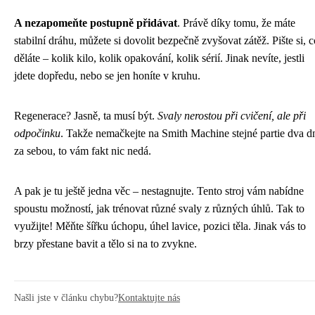
A nezapomeňte postupně přidávat
. Právě díky tomu, že máte
stabilní dráhu, můžete si dovolit bezpečně zvyšovat zátěž. Pište si, c
děláte – kolik kilo, kolik opakování, kolik sérií. Jinak nevíte, jestli
jdete dopředu, nebo se jen honíte v kruhu.
Regenerace? Jasně, ta musí být.
Svaly nerostou při cvičení, ale při
odpočinku
. Takže nemačkejte na Smith Machine stejné partie dva d
za sebou, to vám fakt nic nedá.
A pak je tu ještě jedna věc – nestagnujte. Tento stroj vám nabídne
spoustu možností, jak trénovat různé svaly z různých úhlů. Tak to
využijte! Měňte šířku úchopu, úhel lavice, pozici těla. Jinak vás to
brzy přestane bavit a tělo si na to zvykne.
Našli jste v článku chybu?
Kontaktujte nás