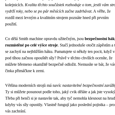
kolejnicích.
Kvalita těchto součástek rozhoduje o tom, jestli vám str
vydrží roky, nebo se po pár měsících začne zadrhávat
. A věřte, že
rozdíl mezi levným a kvalitním strojem poznáte hned při prvním
použití.
Co dělá Smith machine opravdu užitečným, jsou
bezpečnostní hák
rozmístěné po celé výšce stroje
. Stačí jednoduše otočit zápěstím a 
se zachytí na nejbližším háku. Pamatujete si někdy ten pocit, když v
pod tíhou začnou opouštět síly? Právě v těchto chvílích oceníte, že
můžete břemeno okamžitě bezpečně odložit. Nemusíte se bát, že vá
činka přimáčkne k zemi.
Většina moderních strojů má navíc
nastavitelné bezpečnostní zaráž
Ty si můžete posunout podle toho, jaký cvik děláte a jak jste vysoký
Třeba při benči si je nastavíte tak, aby tyč nemohla klesnout na hruď
kdyby vás síly opustily. Vlastně fungují jako poslední pojistka – pro
vás zachrání.