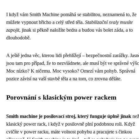
I když vám Smith Machine pomáhá se stabilitou, neznamená to, že
můžete vypnout břicho a celý střed těla.
Stabilizační svaly musíte
zapojit
, jinak si pěkně naložíte bedra a budou vás bolet záda, a to
dlouhodobě.
A ještě jedna věc, kterou lidi přehlížejí – bezpečnostní zarážky. Jasn
jsou tam pro případ, že to nezvládnete, ale musí být ve správné výšc
Moc nízko? K ničemu. Moc vysoko? Omezí vám pohyb. Správná
pozice závisí na vaší stavbě těla a na tom, co zrovna děláte.
Porovnání s klasickým power rackem
Smith machine je posilovací stroj, který funguje úplně jinak
ne
klasický power rack, i když v posilovně plní podobnou roli. Když
cvičíte v power racku, máte volnost pohybu a pracujete s činkou