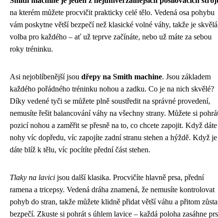
Smith machine je jeden z nejuniverzálnějších posilovacích stroj
na kterém můžete procvičit prakticky celé tělo. Vedená osa pohybu
vám poskytne větší bezpečí než klasické volné váhy, takže je skvělá
volba pro každého – ať už teprve začínáte, nebo už máte za sebou
roky tréninku.
Asi nejoblíbenější jsou
dřepy na Smith machine
. Jsou základem
každého pořádného tréninku nohou a zadku. Co je na nich skvělé?
Díky vedené tyči se můžete plně soustředit na správné provedení,
nemusíte řešit balancování váhy na všechny strany. Můžete si pohrát
pozicí nohou a zaměřit se přesně na to, co chcete zapojit. Když dáte
nohy víc dopředu, víc zapojíte zadní stranu stehen a hýždě. Když je
dáte blíž k tělu, víc pocítíte přední část stehen.
Tlaky na lavici
jsou další klasika. Procvičíte hlavně prsa, přední
ramena a tricepsy. Vedená dráha znamená, že nemusíte kontrolovat
pohyb do stran, takže můžete klidně přidat větší váhu a přitom zůsta
bezpečí. Zkuste si pohrát s úhlem lavice – každá poloha zasáhne pr