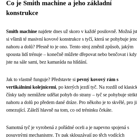
Co je Smith machine a jeho základní
konstrukce
Smith machine
najdete dnes už skoro v každé posilovně. Možná js
si všimli té masivní kovové konstrukce s tyčí, která se pohybuje je
nahoru a dolů? Přesně to je ono. Tento stroj změnil způsob, jakým
spousta lidí trénuje – konečně můžete dřepovat nebo benčovat i kdy
jste na sále sami, bez kamaráda na hlídání.
Jak to vlastně funguje? Představte si
pevný kovový rám s
vertikálními kolejnicemi
, po kterých jezdí tyč. Na rozdíl od klasic
čínky tady nemůžete udělat pohyb do strany – tyč se pohybuje strik
nahoru a dolů po předem dané dráze. Pro někoho je to skvělé, pro j
omezující. Záleží hlavně na tom, co od tréninku čekáte.
Samotná tyč je vyrobená z pořádné oceli a je napevno spojená s
posuvnými mechanismy. Ty pak sklouzávají po těch vodících