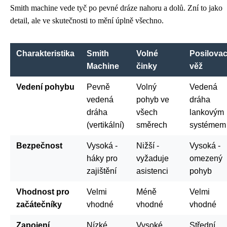
Smith machine vede tyč po pevné dráze nahoru a dolů. Zní to jako
detail, ale ve skutečnosti to mění úplně všechno.
Charakteristika
Smith
Volné
Posilovac
Machine
činky
věž
Vedení pohybu
Pevně
Volný
Vedená
vedená
pohyb ve
dráha
dráha
všech
lankovým
(vertikální)
směrech
systémem
Bezpečnost
Vysoká -
Nižší -
Vysoká -
háky pro
vyžaduje
omezený
zajištění
asistenci
pohyb
Vhodnost pro
Velmi
Méně
Velmi
začátečníky
vhodné
vhodné
vhodné
Zapojení
Nízké
Vysoké
Střední