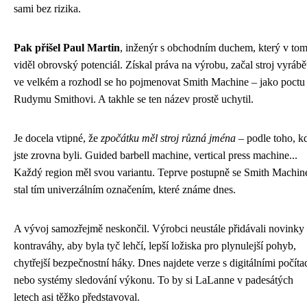
sami bez rizika.
Pak přišel Paul Martin
, inženýr s obchodním duchem, který v to
viděl obrovský potenciál. Získal práva na výrobu, začal stroj vyrábě
ve velkém a rozhodl se ho pojmenovat Smith Machine – jako poctu
Rudymu Smithovi. A takhle se ten název prostě uchytil.
Je docela vtipné, že
zpočátku měl stroj různá jména
– podle toho, k
jste zrovna byli. Guided barbell machine, vertical press machine...
Každý region měl svou variantu. Teprve postupně se Smith Machin
stal tím univerzálním označením, které známe dnes.
A vývoj samozřejmě neskončil. Výrobci neustále přidávali novinky
kontraváhy, aby byla tyč lehčí, lepší ložiska pro plynulejší pohyb,
chytřejší bezpečnostní háky. Dnes najdete verze s digitálními počíta
nebo systémy sledování výkonu. To by si LaLanne v padesátých
letech asi těžko představoval.