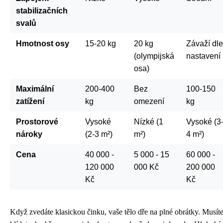
stabilizačních
svalů
Hmotnost osy
15-20 kg
20 kg
Závaží dle
(olympijská
nastavení
osa)
Maximální
200-400
Bez
100-150
zatížení
kg
omezení
kg
Prostorové
Vysoké
Nízké (1
Vysoké (3
nároky
(2-3 m²)
m²)
4 m²)
Cena
40 000 -
5 000 - 15
60 000 -
120 000
000 Kč
200 000
Kč
Kč
Když zvedáte klasickou činku, vaše tělo dře na plné obrátky. Musít