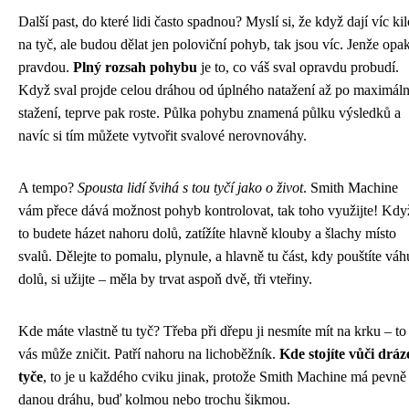
Další past, do které lidi často spadnou? Myslí si, že když dají víc kil
na tyč, ale budou dělat jen poloviční pohyb, tak jsou víc. Jenže opak
pravdou.
Plný rozsah pohybu
je to, co váš sval opravdu probudí.
Když sval projde celou dráhou od úplného natažení až po maximáln
stažení, teprve pak roste. Půlka pohybu znamená půlku výsledků a
navíc si tím můžete vytvořit svalové nerovnováhy.
A tempo?
Spousta lidí švihá s tou tyčí jako o život
. Smith Machine
vám přece dává možnost pohyb kontrolovat, tak toho využijte! Kdy
to budete házet nahoru dolů, zatížíte hlavně klouby a šlachy místo
svalů. Dělejte to pomalu, plynule, a hlavně tu část, kdy pouštíte váh
dolů, si užijte – měla by trvat aspoň dvě, tři vteřiny.
Kde máte vlastně tu tyč? Třeba při dřepu ji nesmíte mít na krku – to
vás může zničit. Patří nahoru na lichoběžník.
Kde stojíte vůči dráz
tyče
, to je u každého cviku jinak, protože Smith Machine má pevně
danou dráhu, buď kolmou nebo trochu šikmou.