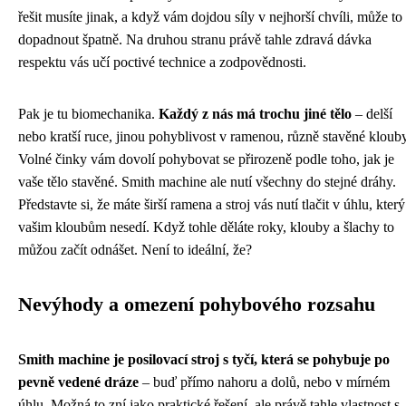
řešit musíte jinak, a když vám dojdou síly v nejhorší chvíli, může to
dopadnout špatně. Na druhou stranu právě tahle zdravá dávka
respektu vás učí poctivé technice a zodpovědnosti.
Pak je tu biomechanika.
Každý z nás má trochu jiné tělo
– delší
nebo kratší ruce, jinou pohyblivost v ramenou, různě stavěné klouby
Volné činky vám dovolí pohybovat se přirozeně podle toho, jak je
vaše tělo stavěné. Smith machine ale nutí všechny do stejné dráhy.
Představte si, že máte širší ramena a stroj vás nutí tlačit v úhlu, který
vašim kloubům nesedí. Když tohle děláte roky, klouby a šlachy to
můžou začít odnášet. Není to ideální, že?
Nevýhody a omezení pohybového rozsahu
Smith machine je posilovací stroj s tyčí, která se pohybuje po
pevně vedené dráze
– buď přímo nahoru a dolů, nebo v mírném
úhlu. Možná to zní jako praktické řešení, ale právě tahle vlastnost s