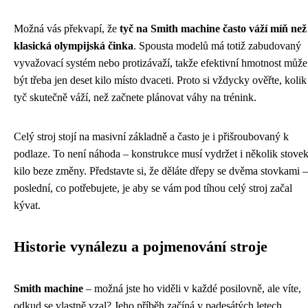
Možná vás překvapí, že
tyč na Smith machine často váží míň než
klasická olympijská činka
. Spousta modelů má totiž zabudovaný
vyvažovací systém nebo protizávaží, takže efektivní hmotnost může
být třeba jen deset kilo místo dvaceti. Proto si vždycky ověřte, kolik
tyč skutečně váží, než začnete plánovat váhy na trénink.
Celý stroj stojí na masivní základně a často je i přišroubovaný k
podlaze. To není náhoda – konstrukce musí vydržet i několik stove
kilo beze změny. Představte si, že děláte dřepy se dvěma stovkami –
poslední, co potřebujete, je aby se vám pod tíhou celý stroj začal
kývat.
Historie vynálezu a pojmenování stroje
Smith machine
– možná jste ho viděli v každé posilovně, ale víte,
odkud se vlastně vzal? Jeho příběh začíná v padesátých letech