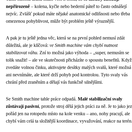
nepřirozeně
– kolena, kyčle nebo bederní páteř to často odnášejí
nejvíc. Zvlášť pokud máte nějaké anatomické odlišnosti nebo třeba
omezenou pohyblivost, může být problém ještě výraznější.
A pak je tu ještě jedna věc, která se na první pohled nemusí zdát
důležitá, ale je klíčová:
ve Smith machine vám chybí nutnost
stabilizovat váhu
. Zní to možná jako výhoda – „super, nemusím se
tolik snažit! – ale ve skutečnosti přicházíte o spoustu benefitů. Když
zvedáte volnou činku, aktivujete desítky malých svalů, které možná
ani nevnímáte, ale které drží pohyb pod kontrolou. Tyto svaly vás
chrání před zraněním a dělají vás funkčně silnějšími.
Se Smith machine tahle práce odpadá.
Malé stabilizační svaly
zůstávají pasivní
, protože stroj dělá jejich práci za ně. Je to jako jez
pořád jen na rotopedu místo na kole venku – ano, nohy pracují, ale
chybí vám celá ta složitější koordinace, vyvažování, reakce na terén