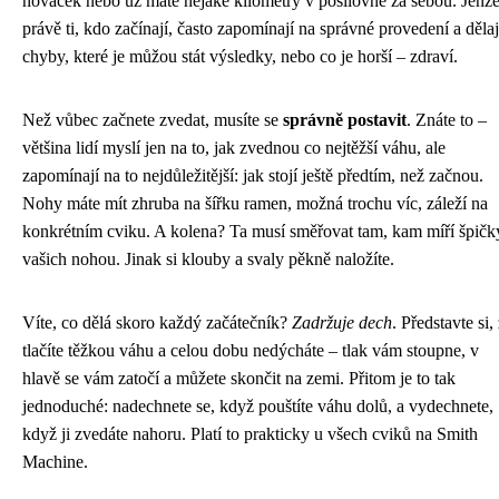
nováček nebo už máte nějaké kilometry v posilovně za sebou. Jenž
právě ti, kdo začínají, často zapomínají na správné provedení a dělaj
chyby, které je můžou stát výsledky, nebo co je horší – zdraví.
Než vůbec začnete zvedat, musíte se
správně postavit
. Znáte to –
většina lidí myslí jen na to, jak zvednou co nejtěžší váhu, ale
zapomínají na to nejdůležitější: jak stojí ještě předtím, než začnou.
Nohy máte mít zhruba na šířku ramen, možná trochu víc, záleží na
konkrétním cviku. A kolena? Ta musí směřovat tam, kam míří špičk
vašich nohou. Jinak si klouby a svaly pěkně naložíte.
Víte, co dělá skoro každý začátečník?
Zadržuje dech
. Představte si,
tlačíte těžkou váhu a celou dobu nedýcháte – tlak vám stoupne, v
hlavě se vám zatočí a můžete skončit na zemi. Přitom je to tak
jednoduché: nadechnete se, když pouštíte váhu dolů, a vydechnete,
když ji zvedáte nahoru. Platí to prakticky u všech cviků na Smith
Machine.