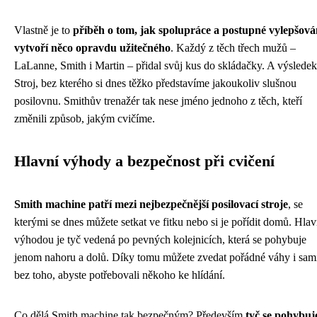
Vlastně je to
příběh o tom, jak spolupráce a postupné vylepšová
vytvoří něco opravdu užitečného
. Každý z těch třech mužů –
LaLanne, Smith i Martin – přidal svůj kus do skládačky. A výslede
Stroj, bez kterého si dnes těžko představíme jakoukoliv slušnou
posilovnu. Smithův trenažér tak nese jméno jednoho z těch, kteří
změnili způsob, jakým cvičíme.
Hlavní výhody a bezpečnost při cvičení
Smith machine patří mezi nejbezpečnější posilovací stroje
, se
kterými se dnes můžete setkat ve fitku nebo si je pořídit domů. Hlav
výhodou je tyč vedená po pevných kolejnicích, která se pohybuje
jenom nahoru a dolů. Díky tomu můžete zvedat pořádné váhy i sam
bez toho, abyste potřebovali někoho ke hlídání.
Co dělá Smith machine tak bezpečným? Především
tyč se pohybuj