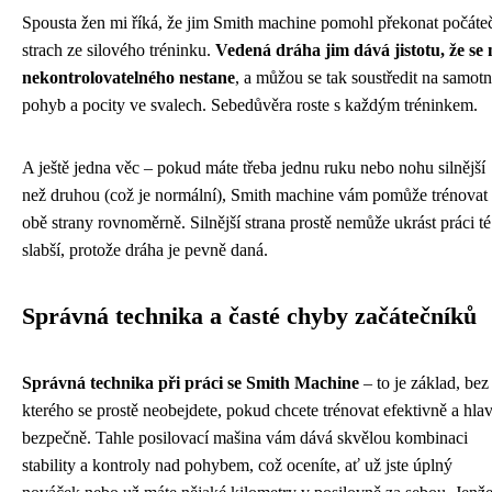
Spousta žen mi říká, že jim Smith machine pomohl překonat počáte
strach ze silového tréninku.
Vedená dráha jim dává jistotu, že se 
nekontrolovatelného nestane
, a můžou se tak soustředit na samot
pohyb a pocity ve svalech. Sebedůvěra roste s každým tréninkem.
A ještě jedna věc – pokud máte třeba jednu ruku nebo nohu silnější
než druhou (což je normální), Smith machine vám pomůže trénovat
obě strany rovnoměrně. Silnější strana prostě nemůže ukrást práci té
slabší, protože dráha je pevně daná.
Správná technika a časté chyby začátečníků
Správná technika při práci se Smith Machine
– to je základ, bez
kterého se prostě neobejdete, pokud chcete trénovat efektivně a hla
bezpečně. Tahle posilovací mašina vám dává skvělou kombinaci
stability a kontroly nad pohybem, což oceníte, ať už jste úplný