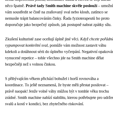
něco špatně.
Právě tady Smith machine skvěle poslouží
– umožní
vám soustředit se čistě na zraňovaný sval nebo kloub, zatímco se
nemusíte trápit balancováním činky. Řada fyzioterapeutů ho proto
doporučuje jako bezpečný způsob, jak postupně nabrat zpátky sílu.
Zkušení kulturisté zase oceňují úplně jiné věci.
Když chcete pořádn
vypumpovat konkrétní sval
, pomůže vám možnost zastavit váhu
kdekoli a dotáhnout sérii do úplného vyčerpání. Negativní opakován
vynucené repetice – tohle všechno jde na Smith machine dělat
bezpečněji než s volnou činkou.
S přibývajícím věkem přichází bohužel i horší rovnováha a
koordinace. To ještě neznamená, že byste měli přestat posilovat –
právě naopak! Jenže volné váhy můžou být v tomhle věku trochu
zrádné. Smith machine nabízí stabilitu, kterou potřebujete pro udrže
svalů a kostí v kondici, bez zbytečného riskování.