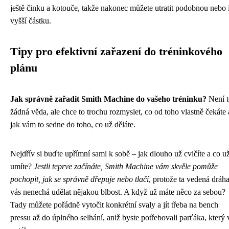
ještě činku a kotouče, takže nakonec můžete utratit podobnou nebo 
vyšší částku.
Tipy pro efektivní zařazení do tréninkového
plánu
Jak správně zařadit Smith Machine do vašeho tréninku?
Není t
žádná věda, ale chce to trochu rozmyslet, co od toho vlastně čekáte 
jak vám to sedne do toho, co už děláte.
Nejdřív si buďte upřímní sami k sobě – jak dlouho už cvičíte a co u
umíte?
Jestli teprve začínáte, Smith Machine vám skvěle pomůže
pochopit, jak se správně dřepuje nebo tlačí
, protože ta vedená dráh
vás nenechá udělat nějakou blbost. A když už máte něco za sebou?
Tady můžete pořádně vytočit konkrétní svaly a jít třeba na bench
pressu až do úplného selhání, aniž byste potřebovali parťáka, který 