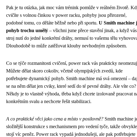
Pak je tu otázka, jak moc vám trénink pomůže v reálném životě. K
cvičíte s volnou činkou v power racku, pohyby jsou přirozené,
podobné tomu, co děláte běžně nebo při sportu.
U Smith machine 
pohyb trochu umělý
– všichni jsme přece stavění jinak, a když vás
stroj nutí do jedné konkrétní dráhy, nemusí to vašemu tělu vyhovova
Dlouhodobě to může zatěžovat klouby nevhodným způsobem.
Co se týče rozmanitosti cvičení, power rack vás prakticky neomezuj
Můžete dělat skoro cokoliv, včetně olympijských zvedů, kde
potřebujete dynamický pohyb. Smith machine má svá omezení – daj
se na něm dělat jen cviky, které sedí do té pevné dráhy. Ale víte co?
Někdy je to vlastně výhoda, třeba když chcete izolovaně pracovat n
konkrétním svalu a nechcete řešit stabilizaci.
A co praktické věci jako cena a místo v posilovně?
Smith machine j
složitější konstrukce s mechanismem pro vedení tyče, takže obvykle
stojí víc peněz. Power rack vypadá jednodušeji, ale pak potřebujete