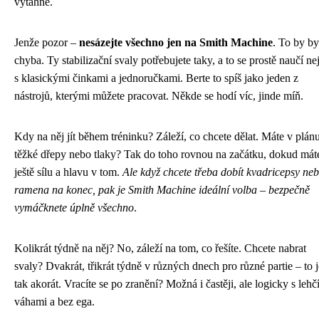
vytáhne.
Jenže pozor –
nesázejte všechno jen na Smith Machine
. To by by
chyba. Ty stabilizační svaly potřebujete taky, a to se prostě naučí nej
s klasickými činkami a jednoručkami. Berte to spíš jako jeden z
nástrojů, kterými můžete pracovat. Někde se hodí víc, jinde míň.
Kdy na něj jít během tréninku? Záleží, co chcete dělat. Máte v plán
těžké dřepy nebo tlaky? Tak do toho rovnou na začátku, dokud mát
ještě sílu a hlavu v tom.
Ale když chcete třeba dobít kvadricepsy ne
ramena na konec, pak je Smith Machine ideální volba – bezpečně
vymáčknete úplně všechno
.
Kolikrát týdně na něj? No, záleží na tom, co řešíte. Chcete nabrat
svaly? Dvakrát, třikrát týdně v různých dnech pro různé partie – to j
tak akorát. Vracíte se po zranění? Možná i častěji, ale logicky s lehč
váhami a bez ega.