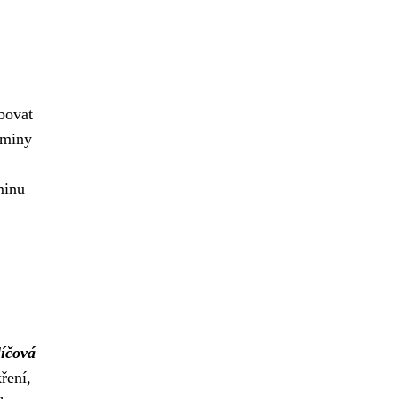
bovat
eminy
minu
líčová
ření,