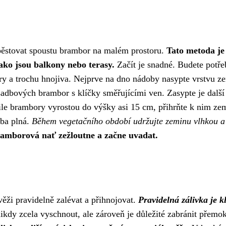
ypěstovat spoustu brambor na malém prostoru.
Tato metoda je
ako jsou balkony nebo terasy.
Začít je snadné. Budete potře
ry a trochu hnojiva. Nejprve na dno nádoby nasypte vrstvu z
sadbových brambor s klíčky směřujícími ven. Zasypte je další
ile brambory vyrostou do výšky asi 15 cm, přihrňte k nim ze
oba plná.
Během vegetačního období udržujte zeminu vlhkou a
bramborová nať zežloutne a začne uvadat.
ži pravidelně zalévat a přihnojovat.
Pravidelná zálivka je k
kdy zcela vyschnout, ale zároveň je důležité zabránit přemok