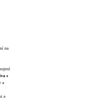
ní na
ojení
iva s
r a
t a