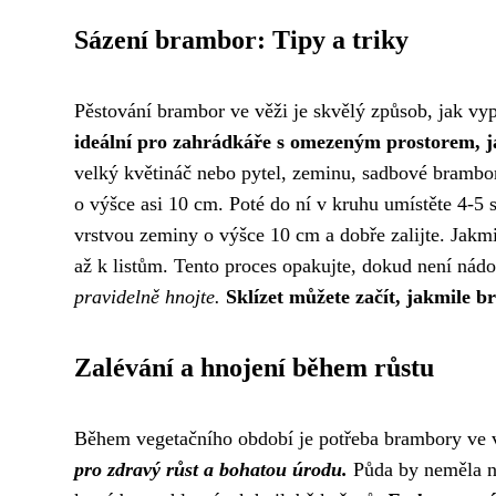
Sázení brambor: Tipy a triky
Pěstování brambor ve věži je skvělý způsob, jak v
ideální pro zahrádkáře s omezeným prostorem, j
velký květináč nebo pytel, zeminu, sadbové brambo
o výšce asi 10 cm. Poté do ní v kruhu umístěte 4-5 
vrstvou zeminy o výšce 10 cm a dobře zalijte. Jakm
až k listům. Tento proces opakujte, dokud není nád
pravidelně hnojte.
Sklízet můžete začít, jakmile 
Zalévání a hnojení během růstu
Během vegetačního období je potřeba brambory ve vě
pro zdravý růst a bohatou úrodu.
Půda by neměla ni