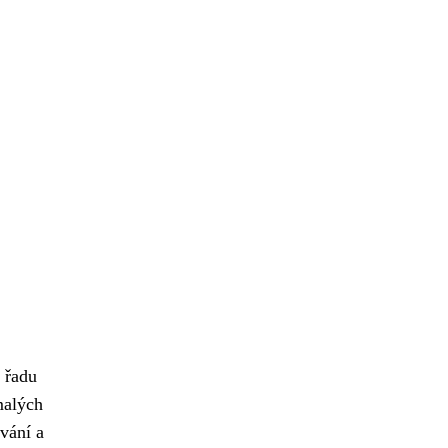
í řadu
malých
vání a