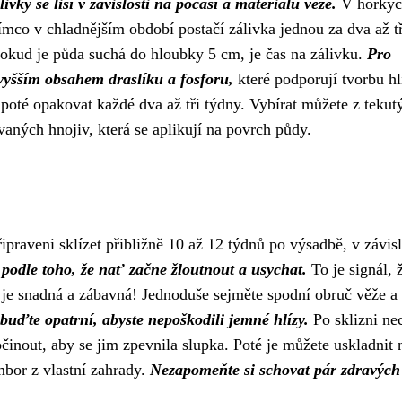
ivky se liší v závislosti na počasí a materiálu věže.
V horkýc
tímco v chladnějším období postačí zálivka jednou za dva až tř
pokud je půda suchá do hloubky 5 cm, je čas na zálivku.
Pro
 vyšším obsahem draslíku a fosforu,
které podporují tvorbu hl
 poté opakovat každé dva až tři týdny. Vybírat můžete z tekut
ovaných hnojiv, která se aplikují na povrch půdy.
ipraveni sklízet přibližně 10 až 12 týdnů po výsadbě, v závisl
 podle toho, že nať začne žloutnout a usychat.
To je signál, 
e je snadná a zábavná! Jednoduše sejměte spodní obruč věže a
 buďte opatrní, abyste nepoškodili jemné hlízy.
Po sklizni ne
nout, aby se jim zpevnila slupka. Poté je můžete uskladnit 
mbor z vlastní zahrady.
Nezapomeňte si schovat pár zdravých