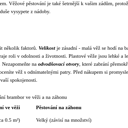
elem. Věžové pěstování je také šetrnější k vašim zádům, protož
duše vysypete z nádoby.
it několik faktorů.
Velikost
je zásadní - malá věž se hodí na b
aje roli v odolnosti a životnosti. Plastové věže jsou lehké a l
ší. Nezapomeňte na
odvodňovací otvory
, které zabrání přemokř
oceníte věž s odnímatelnými patry. Před nákupem si promysle
vaší spokojenosti.
ání brambor ve věži a na záhonu
ní ve věži
Pěstování na záhonu
ca 0.5 m²)
Velký (závisí na množství)