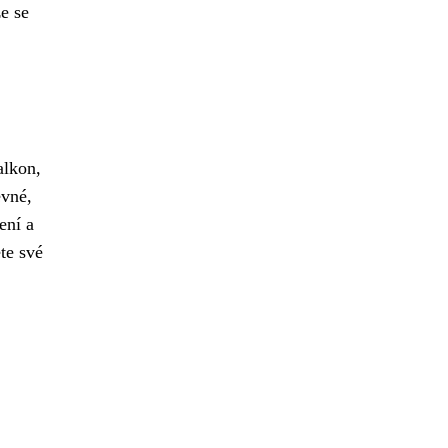
e se
alkon,
evné,
ení a
te své