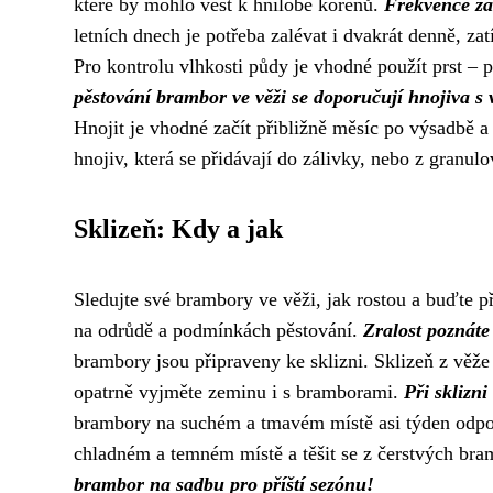
které by mohlo vést k hnilobě kořenů.
Frekvence zál
letních dnech je potřeba zalévat i dvakrát denně, za
Pro kontrolu vlhkosti půdy je vhodné použít prst – 
pěstování brambor ve věži se doporučují hnojiva s
Hnojit je vhodné začít přibližně měsíc po výsadbě a
hnojiv, která se přidávají do zálivky, nebo z granul
Sklizeň: Kdy a jak
Sledujte své brambory ve věži, jak rostou a buďte př
na odrůdě a podmínkách pěstování.
Zralost poznáte
brambory jsou připraveny ke sklizni. Sklizeň z věž
opatrně vyjměte zeminu i s bramborami.
Při sklizni
brambory na suchém a tmavém místě asi týden odpoči
chladném a temném místě a těšit se z čerstvých bra
brambor na sadbu pro příští sezónu!