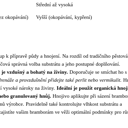
Střední až vysoká
ez okopávání)
Vyšší (okopávání, kypření)
up k přípravě půdy a hnojení. Na rozdíl od tradičního pěstová
íčová správná volba substrátu a jeho postupné doplňování.
 je vzdušný a bohatý na živiny.
Doporučuje se smíchat ho s
drenáže a provzdušnění přidejte také perlit nebo vermikulit.
Hn
jí vysoké nároky na živiny.
Ideální je použít organická hnoj
nebo granulovaný hnůj.
Hnojivo aplikujte při sázení brambo
ů výrobce. Pravidelně také kontrolujte vlhkost substrátu a
zajistíte vašim bramborám ve věži optimální podmínky pro růs