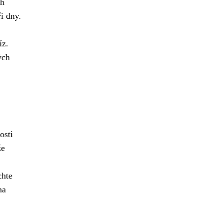
h
i dny.
íz.
ých
osti
že
chte
na