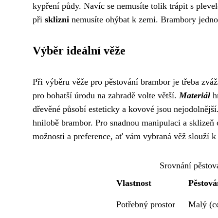
kypření půdy. Navíc se nemusíte tolik trápit s plev
při
sklizni
nemusíte ohýbat k zemi. Brambory jedno
Výběr ideální věže
Při výběru věže pro pěstování brambor je třeba zváž
pro bohatší úrodu na zahradě volte větší.
Materiál
hr
dřevěné působí esteticky a kovové jsou nejodolněj
hnilobě brambor. Pro snadnou manipulaci a sklizeň 
možnosti a preference, ať vám vybraná věž slouží k 
Srovnání pěstov
Vlastnost
Pěstová
Potřebný prostor
Malý (c