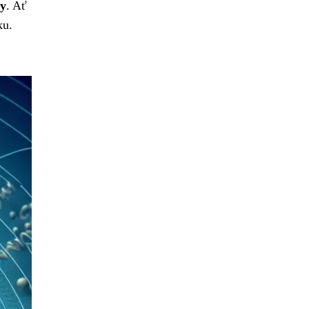
ny
. Ať
ku.