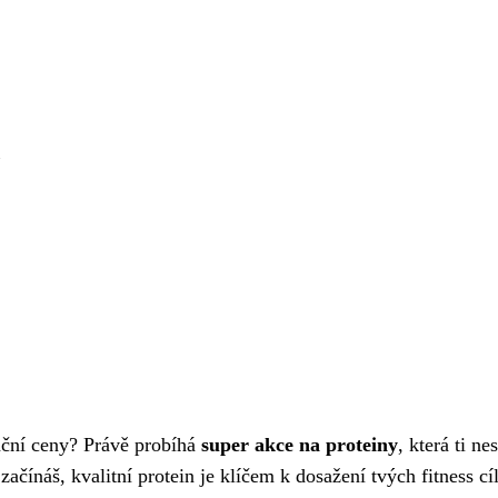
u
nční ceny? Právě probíhá
super akce na proteiny
, která ti ne
začínáš, kvalitní protein je klíčem k dosažení tvých fitness cí