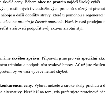
 za skvělé ceny. Během
akce na protein
najdeš široký výběr
vých, rostlinných i vícesložkových proteinů s různými příchu
 nápoje a další doplňky stravy, které ti pomohou s regenerací
že
akce na protein je časově omezená
. Navštiv naši prodejnu 
šetřit a zároveň podpořit svůj aktivní životní styl.
ss máme
skvělou zprávu
! Připravili jsme pro vás
speciální akc
ném tréninku a podpoří růst svalové hmoty. Ať už jste zkušen
 protein by ve vaší výbavě neměl chybět.
konkurenční ceny
. Vybírat můžete z široké škály příchutí a 
é alternativy. Nezáleží na tom, zda preferujete proteinové ná