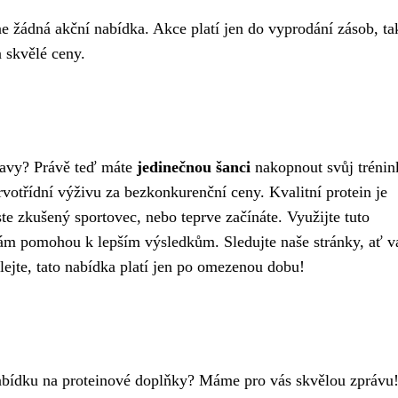
ne žádná akční nabídka. Akce platí jen do vyprodání zásob, ta
a skvělé ceny.
tavy? Právě teď máte
jedinečnou šanci
nakopnout svůj trénin
votřídní výživu za bezkonkurenční ceny. Kvalitní protein je
ste zkušený sportovec, nebo teprve začínáte. Využijte tuto
 vám pomohou k lepším výsledkům. Sledujte naše stránky, ať 
ejte, tato nabídka platí jen po omezenou dobu!
nabídku na proteinové doplňky? Máme pro vás skvělou zprávu