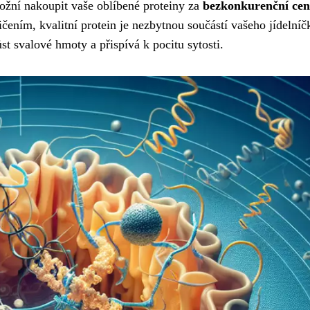
ožní nakoupit vaše oblíbené proteiny za
bezkonkurenční ce
ičením, kvalitní protein je nezbytnou součástí vašeho jídelníč
st svalové hmoty a přispívá k pocitu sytosti.