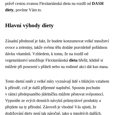
právě cestou zvanou Flexitariánská dieta na rozdíl od
DASH
diety
, povíme Vám to.
Hlavní výhody diety
Zásadní předností je fakt, že budete konzumovat velké množství
ovoce a zeleniny, takže svému tělu dodáte pravidelně pořádnou
dávku vitamínů. Vzhledem, k tomu, že na rozdíl od
vegetariánství umožňuje Flexitariánská
dieta
hřešit, klidně si
můžete při posezení s přáteli nebo na rodinné akci dát kus masa.
Tento dietní směr z velké míry vyznávají lidé s blízkým vztahem
k přírodě, což je další příjemné naplnění. Spoustu pochutin
v rámci předepsaného jídelníčku můžete pěstovat svépomocí.
Vypustíte ze svých denních návyků průmyslové produkty a
přejdete na ty přírodní. Zároveň je vhodné Vás ujistit, že
dodržování diety není tak náročné, jako u mnohých dalších.