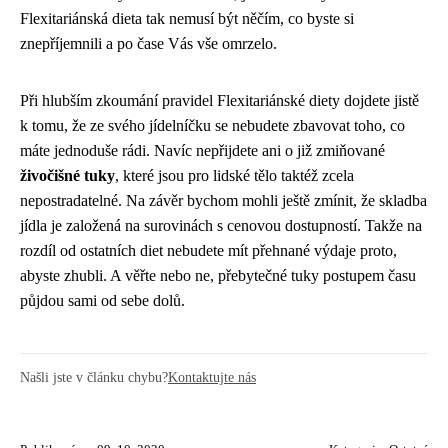
Flexitariánská dieta tak nemusí být něčím, co byste si
znepříjemnili a po čase Vás vše omrzelo.
Při hlubším zkoumání pravidel Flexitariánské diety dojdete jistě
k tomu, že ze svého jídelníčku se nebudete zbavovat toho, co
máte jednoduše rádi. Navíc nepřijdete ani o již zmiňované
živočišné tuky
, které jsou pro lidské tělo taktéž zcela
nepostradatelné. Na závěr bychom mohli ještě zmínit, že skladba
jídla je založená na surovinách s cenovou dostupností. Takže na
rozdíl od ostatních diet nebudete mít přehnané výdaje proto,
abyste zhubli. A věřte nebo ne, přebytečné tuky postupem času
půjdou sami od sebe dolů.
Našli jste v článku chybu?
Kontaktujte nás