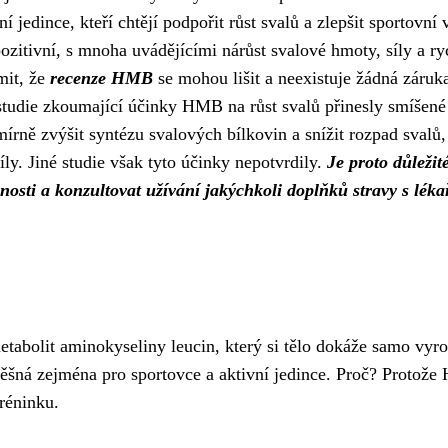
í jedince, kteří chtějí podpořit růst svalů a zlepšit sportovní
ozitivní, s mnoha uvádějícími nárůst svalové hmoty, síly a ry
mit, že
recenze HMB
se mohou lišit a neexistuje žádná záruka
tudie zkoumající účinky HMB na růst svalů přinesly smíšené
rně zvýšit syntézu svalových bílkovin a snížit rozpad svalů,
y. Jiné studie však tyto účinky nepotvrdily.
Je proto důležit
osti a konzultovat užívání jakýchkoli doplňků stravy s lék
tabolit aminokyseliny leucin, který si tělo dokáže samo vyro
šná zejména pro sportovce a aktivní jedince. Proč? Protož
tréninku.