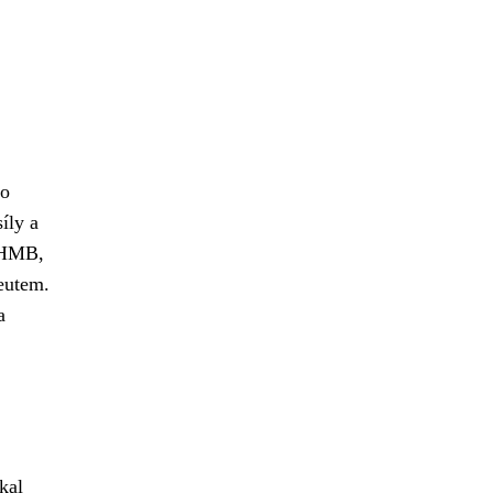
to
íly a
i HMB,
eutem.
a
kal