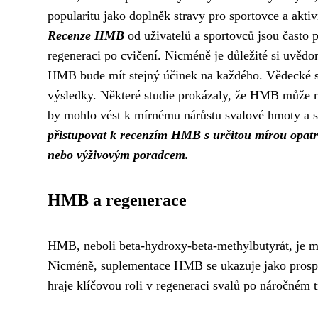
popularitu jako doplněk stravy pro sportovce a aktivn
Recenze HMB
od uživatelů a sportovců jsou často p
regeneraci po cvičení. Nicméně je důležité si uvědo
HMB bude mít stejný účinek na každého. Vědecké s
výsledky. Některé studie prokázaly, že HMB může mí
by mohlo vést k mírnému nárůstu svalové hmoty a síl
přistupovat k recenzím HMB s určitou mírou opatrn
nebo výživovým poradcem.
HMB a regenerace
HMB, neboli beta-hydroxy-beta-methylbutyrát, je me
Nicméně, suplementace HMB se ukazuje jako prospě
hraje klíčovou roli v regeneraci svalů po náročném 