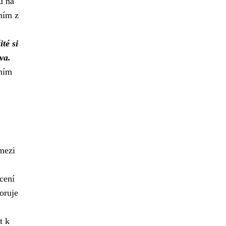
ů na
ním z
ité si
va.
čním
 mezi
cení
oruje
!
t k