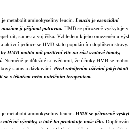
 je metabolit aminokyseliny leucin.
Leucin je esenciální
 musíme ji přijímat potravou.
HMB se přirozeně vyskytuje v
rapefruit, sumec a vojtěška. Vzhledem k jeho omezenému výs
 a aktivní jedince se HMB stalo populárním doplňkem stravy.
by HMB mohlo mít pozitivní vliv na růst svalové hmoty,
í.
Nicméně je důležité si uvědomit, že účinky HMB se mohou 
ninkový status a dávkování.
Před zahájením užívání jakýchkoli
it se s lékařem nebo nutričním terapeutem.
 je metabolit aminokyseliny leucin.
HMB se přirozeně vyskyt
a mléčné výrobky, a také ho produkuje naše tělo.
Doplňován