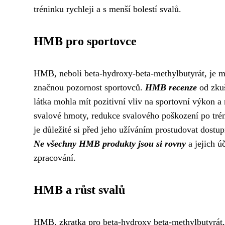
tréninku rychleji a s menší bolestí svalů.
HMB pro sportovce
HMB, neboli beta-hydroxy-beta-methylbutyrát, je met
značnou pozornost sportovců.
HMB recenze
od zkuš
látka mohla mít pozitivní vliv na sportovní výkon a 
svalové hmoty, redukce svalového poškození po tré
je důležité si před jeho užíváním prostudovat dostu
Ne všechny HMB produkty jsou si rovny
a jejich úč
zpracování.
HMB a růst svalů
HMB, zkratka pro beta-hydroxy beta-methylbutyrát, j