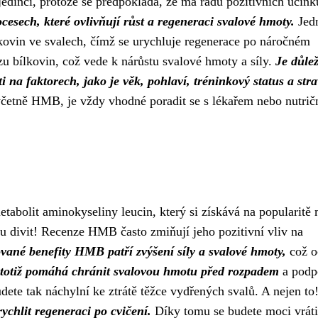
edinci, protože se předpokládá, že má řadu pozitivních účink
esech, které ovlivňují růst a regeneraci svalové hmoty.
Jed
kovin ve svalech, čímž se urychluje regenerace po náročném
bílkovin, což vede k nárůstu svalové hmoty a síly.
Je důlež
 na faktorech, jako je věk, pohlaví, tréninkový status a stra
včetně HMB, je vždy vhodné poradit se s lékařem nebo nutri
abolit aminokyseliny leucin, který si získává na popularitě
mu divit! Recenze HMB často zmiňují jeho pozitivní vliv na
vané benefity HMB patří zvýšení síly a svalové hmoty,
což o
otiž pomáhá chránit svalovou hmotu před rozpadem
a podp
dete tak náchylní ke ztrátě těžce vydřených svalů. A nejen to
chlit regeneraci po cvičení.
Díky tomu se budete moci vráti