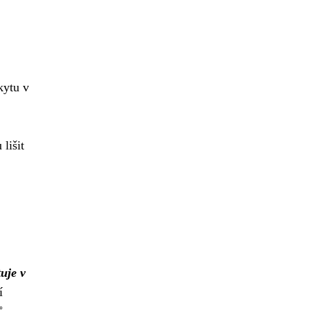
kytu v
lišit
uje v
í