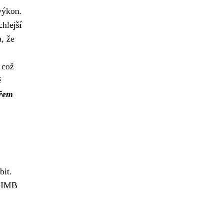
 výkon.
chlejší
, že
 což
é
ařem
bit.
e HMB