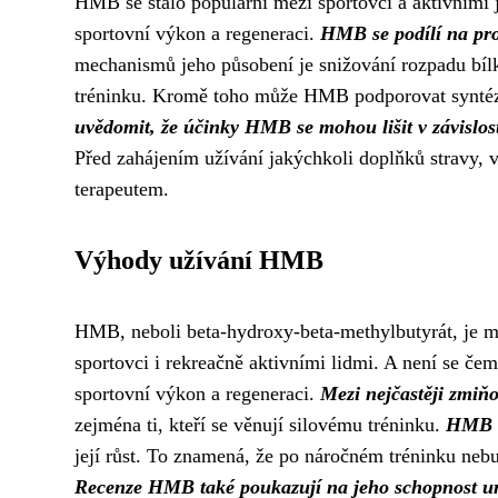
HMB se stalo populární mezi sportovci a aktivními j
sportovní výkon a regeneraci.
HMB se podílí na proc
mechanismů jeho působení je snižování rozpadu bíl
tréninku. Kromě toho může HMB podporovat syntézu 
uvědomit, že účinky HMB se mohou lišit v závislosti
Před zahájením užívání jakýchkoli doplňků stravy, 
terapeutem.
Výhody užívání HMB
HMB, neboli beta-hydroxy-beta-methylbutyrát, je met
sportovci i rekreačně aktivními lidmi. A není se če
sportovní výkon a regeneraci.
Mezi nejčastěji zmiňo
zejména ti, kteří se věnují silovému tréninku.
HMB t
její růst. To znamená, že po náročném tréninku nebu
Recenze HMB také poukazují na jeho schopnost ury