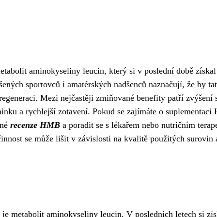
abolit aminokyseliny leucin, který si v poslední době získal
ených sportovců i amatérských nadšenců naznačují, že by ta
regeneraci. Mezi nejčastěji zmiňované benefity patří zvýšení s
ninku a rychlejší zotavení. Pokud se zajímáte o suplementac
pné
recenze HMB
a poradit se s lékařem nebo nutričním terap
innost se může lišit v závislosti na kvalitě použitých surovin 
e metabolit aminokyseliny leucin. V posledních letech si zís