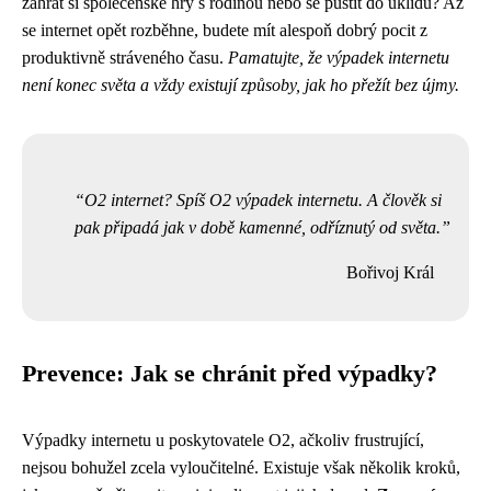
zahrát si společenské hry s rodinou nebo se pustit do úklidu? Až
se internet opět rozběhne, budete mít alespoň dobrý pocit z
produktivně stráveného času.
Pamatujte, že výpadek internetu
není konec světa a vždy existují způsoby, jak ho přežít bez újmy.
O2 internet? Spíš O2 výpadek internetu. A člověk si
pak připadá jak v době kamenné, odříznutý od světa.
Bořivoj Král
Prevence: Jak se chránit před výpadky?
Výpadky internetu u poskytovatele O2, ačkoliv frustrující,
nejsou bohužel zcela vyloučitelné. Existuje však několik kroků,