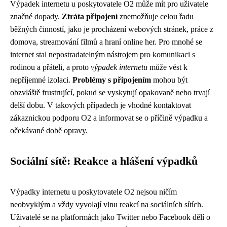
Výpadek internetu u poskytovatele O2 může mít pro uživatele
značné dopady.
Ztráta připojení
znemožňuje celou řadu
běžných činností, jako je procházení webových stránek, práce z
domova, streamování filmů a hraní online her. Pro mnohé se
internet stal nepostradatelným nástrojem pro komunikaci s
rodinou a přáteli, a proto
výpadek internetu
může vést k
nepříjemné izolaci.
Problémy s připojením
mohou být
obzvláště frustrující, pokud se vyskytují opakovaně nebo trvají
delší dobu. V takových případech je vhodné kontaktovat
zákaznickou podporu O2 a informovat se o příčině výpadku a
očekávané době opravy.
Sociální sítě: Reakce a hlášení výpadků
Výpadky internetu u poskytovatele O2 nejsou ničím
neobvyklým a vždy vyvolají vlnu reakcí na sociálních sítích.
Uživatelé se na platformách jako Twitter nebo Facebook dělí o