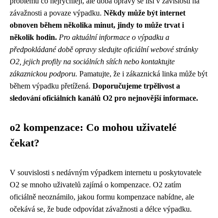
problému co nejrychleji, ale doba opravy se liší v závislosti na
závažnosti a povaze výpadku.
Někdy může být internet
obnoven během několika minut, jindy to může trvat i
několik hodin.
Pro aktuální informace o výpadku a
předpokládané době opravy sledujte oficiální webové stránky
O2, jejich profily na sociálních sítích nebo kontaktujte
zákaznickou podporu.
Pamatujte, že i zákaznická linka může být
během výpadku přetížená.
Doporučujeme trpělivost a
sledování oficiálních kanálů O2 pro nejnovější informace.
o2 kompenzace: Co mohou uživatelé
čekat?
V souvislosti s nedávným výpadkem internetu u poskytovatele
O2 se mnoho uživatelů zajímá o kompenzace. O2 zatím
oficiálně neoznámilo, jakou formu kompenzace nabídne, ale
očekává se, že bude odpovídat závažnosti a délce výpadku.