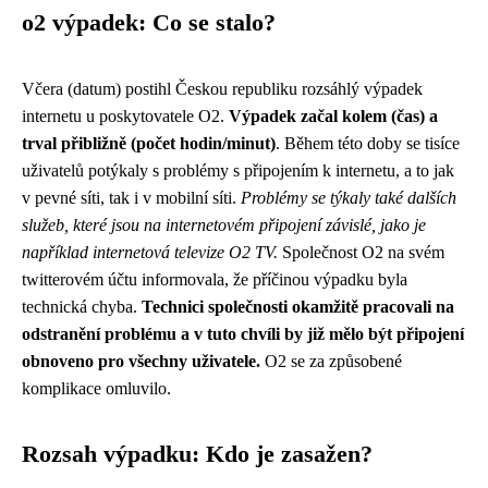
o2 výpadek: Co se stalo?
Včera (datum) postihl Českou republiku rozsáhlý výpadek
internetu u poskytovatele O2.
Výpadek začal kolem (čas) a
trval přibližně (počet hodin/minut)
. Během této doby se tisíce
uživatelů potýkaly s problémy s připojením k internetu, a to jak
v pevné síti, tak i v mobilní síti.
Problémy se týkaly také dalších
služeb, které jsou na internetovém připojení závislé, jako je
například internetová televize O2 TV.
Společnost O2 na svém
twitterovém účtu informovala, že příčinou výpadku byla
technická chyba.
Technici společnosti okamžitě pracovali na
odstranění problému a v tuto chvíli by již mělo být připojení
obnoveno pro všechny uživatele.
O2 se za způsobené
komplikace omluvilo.
Rozsah výpadku: Kdo je zasažen?