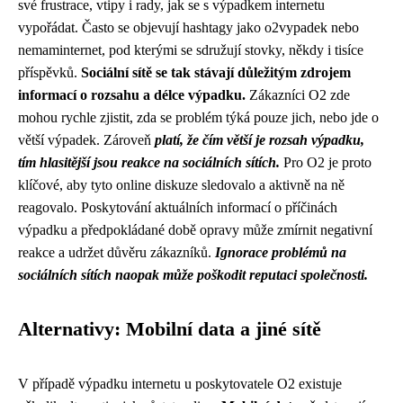
své frustrace, vtipy i rady, jak se s výpadkem internetu
vypořádat. Často se objevují hashtagy jako o2vypadek nebo
nemaminternet, pod kterými se sdružují stovky, někdy i tisíce
příspěvků.
Sociální sítě se tak stávají důležitým zdrojem
informací o rozsahu a délce výpadku.
Zákazníci O2 zde
mohou rychle zjistit, zda se problém týká pouze jich, nebo jde o
větší výpadek. Zároveň
platí, že čím větší je rozsah výpadku,
tím hlasitější jsou reakce na sociálních sítích.
Pro O2 je proto
klíčové, aby tyto online diskuze sledovalo a aktivně na ně
reagovalo. Poskytování aktuálních informací o příčinách
výpadku a předpokládané době opravy může zmírnit negativní
reakce a udržet důvěru zákazníků.
Ignorace problémů na
sociálních sítích naopak může poškodit reputaci společnosti.
Alternativy: Mobilní data a jiné sítě
V případě výpadku internetu u poskytovatele O2 existuje