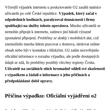
Včerejší výpadek internetu u poskytovatele O2 zasáhl statisíce
uživatelů po celé České republice.
Výpadek, který začal v
odpoledních hodinách, paralyzoval domácnosti i firmy
spoléhající na služby tohoto operátora.
Mnoho uživatelů se
nemohlo připojit k internetu, zatímco jiní hlásili výrazné
zpomalení připojení.
Problémy se dotkly i mobilních dat,
což
znemožnilo mnoha lidem pracovat z domova, sledovat online
obsah nebo být v kontaktu s blízkými. O2 zatím nezveřejnilo
oficiální informace o rozsahu výpadku, ale podle dostupných
údajů se zdá, že
problémy postihly všechny regiony Česka.
Uživatelé na sociálních sítích hromadně sdíleli své zkušenosti
s výpadkem a žádali o informace o jeho příčinách a
předpokládané době opravy.
Příčina výpadku: Oficiální vyjádření o2