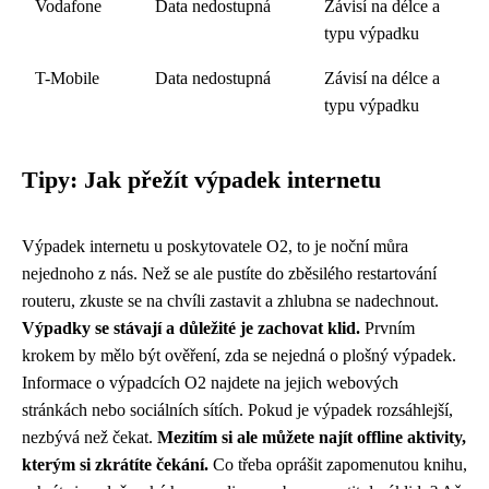
Vodafone
Data nedostupná
Závisí na délce a
typu výpadku
T-Mobile
Data nedostupná
Závisí na délce a
typu výpadku
Tipy: Jak přežít výpadek internetu
Výpadek internetu u poskytovatele O2, to je noční můra
nejednoho z nás. Než se ale pustíte do zběsilého restartování
routeru, zkuste se na chvíli zastavit a zhlubna se nadechnout.
Výpadky se stávají a důležité je zachovat klid.
Prvním
krokem by mělo být ověření, zda se nejedná o plošný výpadek.
Informace o výpadcích O2 najdete na jejich webových
stránkách nebo sociálních sítích. Pokud je výpadek rozsáhlejší,
nezbývá než čekat.
Mezitím si ale můžete najít offline aktivity,
kterým si zkrátíte čekání.
Co třeba oprášit zapomenutou knihu,