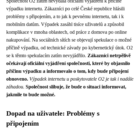
Společnost O2 zatím nevydala oficiální vyjádření k příčině
výpadku internetu. Zákazníci po celé České republice hlásili
problémy s připojením, a to jak k pevnému internetu, tak i k
mobilním datům. Výpadek zasáhl tisíce uživatelů a způsobil
komplikace v mnoha oblastech, od práce z domova po online
nakupování. Na sociálních sítích se objevují spekulace o možné
příčině výpadku, od technické závady po kybernetický útok. O2
se k těmto spekulacím zatím nevyjádřilo.
Zákazníci netrpělivě
očekávají oficiální vyjádření společnosti, které by objasnilo
příčinu výpadku a informovalo o tom, kdy bude připojení
obnoveno.
Výpadek internetu u poskytovatele O2 je tak i nadále
záhadou.
Společnost slibuje, že bude o situaci informovat,
jakmile to bude možné.
Dopad na uživatele: Problémy s
připojením