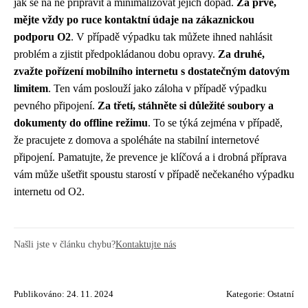
jak se na ně připravit a minimalizovat jejich dopad.
Za prvé,
mějte vždy po ruce kontaktní údaje na zákaznickou
podporu O2
. V případě výpadku tak můžete ihned nahlásit
problém a zjistit předpokládanou dobu opravy.
Za druhé,
zvažte pořízení mobilního internetu s dostatečným datovým
limitem
. Ten vám poslouží jako záloha v případě výpadku
pevného připojení.
Za třetí, stáhněte si důležité soubory a
dokumenty do offline režimu
. To se týká zejména v případě,
že pracujete z domova a spoléháte na stabilní internetové
připojení. Pamatujte, že prevence je klíčová a i drobná příprava
vám může ušetřit spoustu starostí v případě nečekaného výpadku
internetu od O2.
Našli jste v článku chybu?
Kontaktujte nás
Publikováno: 24. 11. 2024
Kategorie:
Ostatní