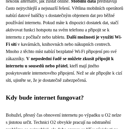
několik alternativ, jak zůstat online.
Mobilní data
představují
často nejrychlejší a nejsnazší řešení. Většina mobilních operátorů
nabízí datové balíčky s dostatečným objemem dat pro běžné
používání internetu. Pokud máte k dispozici dostatek dat, stačí
aktivovat funkci hotspotu na svém telefonu a připojit se k
internetu z počítače nebo tabletu.
Další možností je využití Wi-
Fi sítí
v kavárnách, knihovnách nebo nákupních centrech.
Mnoho z těchto míst nabízí bezplatné Wi-Fi připojení pro své
zákazníky.
V neposlední řadě se můžete zkusit připojit k
internetu u sousedů nebo přátel
, kteří mají jiného
poskytovatele internetového připojení. Než se ale připojíte k cizí
síti, ujistěte se, že je dostatečně zabezpečená.
Kdy bude internet fungovat?
Bohužel, přesný čas obnovení internetu po výpadku u O2 nelze
s jistotou určit. Technici O2 obvykle pracují na odstranění