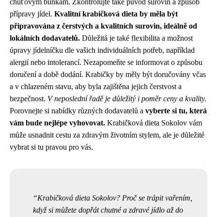
chuťovým buňkám. Zkontrolujte také původ surovin a způsob
přípravy jídel.
Kvalitní krabičková dieta by měla být
připravována z čerstvých a kvalitních surovin, ideálně od
lokálních dodavatelů.
Důležitá je také flexibilita a možnost
úpravy jídelníčku dle vašich individuálních potřeb, například
alergií nebo intolerancí. Nezapomeňte se informovat o způsobu
doručení a době dodání. Krabičky by měly být doručovány včas
a v chlazeném stavu, aby byla zajištěna jejich čerstvost a
bezpečnost.
V neposlední řadě je důležitý i poměr ceny a kvality.
Porovnejte si nabídky různých dodavatelů a
vyberte si tu, která
vám bude nejlépe vyhovovat.
Krabičková dieta Sokolov vám
může usnadnit cestu za zdravým životním stylem, ale je důležité
vybrat si tu pravou pro vás.
Krabičková dieta Sokolov? Proč se trápit vařením,
když si můžete dopřát chutné a zdravé jídlo až do