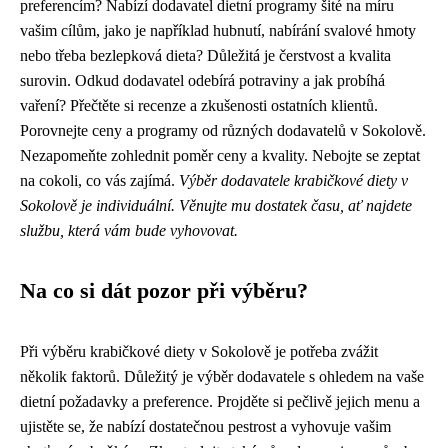
preferencím? Nabízí dodavatel dietní programy šité na míru
vašim cílům, jako je například hubnutí, nabírání svalové hmoty
nebo třeba bezlepková dieta? Důležitá je čerstvost a kvalita
surovin. Odkud dodavatel odebírá potraviny a jak probíhá
vaření? Přečtěte si recenze a zkušenosti ostatních klientů.
Porovnejte ceny a programy od různých dodavatelů v Sokolově.
Nezapomeňte zohlednit poměr ceny a kvality. Nebojte se zeptat
na cokoli, co vás zajímá.
Výběr dodavatele krabičkové diety v
Sokolově je individuální. Věnujte mu dostatek času, ať najdete
službu, která vám bude vyhovovat.
Na co si dát pozor při výběru?
Při výběru krabičkové diety v Sokolově je potřeba zvážit
několik faktorů. Důležitý je výběr dodavatele s ohledem na vaše
dietní požadavky a preference. Projděte si pečlivě jejich menu a
ujistěte se, že nabízí dostatečnou pestrost a vyhovuje vašim