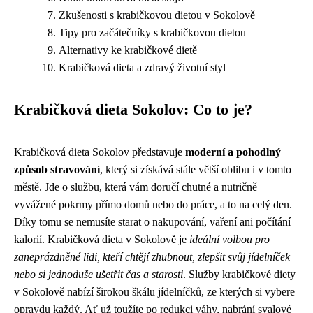
Zkušenosti s krabičkovou dietou v Sokolově
Tipy pro začátečníky s krabičkovou dietou
Alternativy ke krabičkové dietě
Krabičková dieta a zdravý životní styl
Krabičková dieta Sokolov: Co to je?
Krabičková dieta Sokolov představuje
moderní a pohodlný
způsob stravování
, který si získává stále větší oblibu i v tomto
městě. Jde o službu, která vám doručí chutné a nutričně
vyvážené pokrmy přímo domů nebo do práce, a to na celý den.
Díky tomu se nemusíte starat o nakupování, vaření ani počítání
kalorií. Krabičková dieta v Sokolově je
ideální volbou pro
zaneprázdněné lidi, kteří chtějí zhubnout, zlepšit svůj jídelníček
nebo si jednoduše ušetřit čas a starosti
. Služby krabičkové diety
v Sokolově nabízí širokou škálu jídelníčků, ze kterých si vybere
opravdu každý. Ať už toužíte po redukci váhy, nabrání svalové