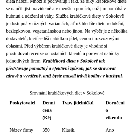
dieta nabízí. Mnozí si pochvalují i fakt, že díky krabičkové dietě
se naučili jíst pravidelně a v menších porcích, což jim pomáhá v
hubnutí a udržení si váhy. Služba krabičkové diety v Sokolově
je dostupná v různých variantách, ať už hledáte dietu redukční,
bezlepkovou, vegetariánskou nebo jinou. Na výběr je z několika
dodavatelů, kteří se liší nabídkou jídel, cenou i rozvozovými
oblastmi. Před výběrem krabičkové diety je vhodné si
prostudovat recenze od ostatních klientů a porovnat nabídky
jednotlivých firem.
Krabičková dieta v Sokolově tak
představuje pohodlný a efektivní způsob, jak se stravovat
zdravě a vyváženě, aniž byste museli trávit hodiny v kuchyni.
Srovnání krabičkových diet v Sokolově
Poskytovatel
Denní
Typy jídelníčků
Doručení
cena
o
(Kč)
víkendu
Název firmy
350
Klasik,
Ano