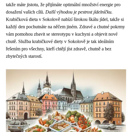
takže máte jistotu, že přijímáte optimální množství energie pro
dosažení vašich cílů.
Další výhodou je pestrost jídelníčku.
Krabičková dieta v Sokolově nabízí širokou škálu jídel, takže si
každý den pochutnáte na něčem jiném. Zdravé a chutné pokrmy
vám pomohou zbavit se stereotypu v kuchyni a objevit nové
chutě. Služba krabičkové diety v Sokolově je tak ideálním
řešením pro všechny, kteří chtějí jíst zdravě, chutně a bez
zbytečných starostí.