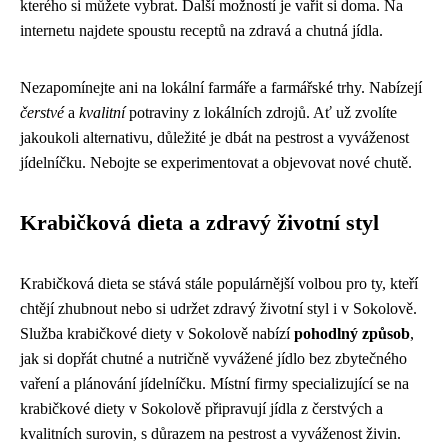
kterého si můžete vybrat. Další možností je vařit si doma. Na
internetu najdete spoustu receptů na zdravá a chutná jídla.
Nezapomínejte ani na lokální farmáře a farmářské trhy. Nabízejí
čerstvé
a
kvalitní
potraviny z lokálních zdrojů. Ať už zvolíte
jakoukoli alternativu, důležité je dbát na pestrost a vyváženost
jídelníčku. Nebojte se experimentovat a objevovat nové chutě.
Krabičková dieta a zdravý životní styl
Krabičková dieta se stává stále populárnější volbou pro ty, kteří
chtějí zhubnout nebo si udržet zdravý životní styl i v Sokolově.
Služba krabičkové diety v Sokolově nabízí
pohodlný způsob
,
jak si dopřát chutné a nutričně vyvážené jídlo bez zbytečného
vaření a plánování jídelníčku. Místní firmy specializující se na
krabičkové diety v Sokolově připravují jídla z čerstvých a
kvalitních surovin, s důrazem na pestrost a vyváženost živin.