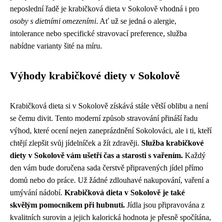
neposlední řadě je krabičková dieta v Sokolově vhodná i pro
osoby s dietními omezeními
. Ať už se jedná o alergie,
intolerance nebo specifické stravovací preference, služba
nabídne varianty šité na míru.
Výhody krabičkové diety v Sokolově
Krabičková dieta si v Sokolově získává stále větší oblibu a není
se čemu divit. Tento moderní způsob stravování přináší řadu
výhod, které ocení nejen zaneprázdnění Sokolováci, ale i ti, kteří
chtějí zlepšit svůj jídelníček a žít zdravěji.
Služba krabičkové
diety v Sokolově vám ušetří čas a starosti s vařením.
Každý
den vám bude doručena sada čerstvě připravených jídel přímo
domů nebo do práce. Už žádné zdlouhavé nakupování, vaření a
umývání nádobí.
Krabičková dieta v Sokolově je také
skvělým pomocníkem při hubnutí.
Jídla jsou připravována z
kvalitních surovin a jejich kalorická hodnota je přesně spočítána,