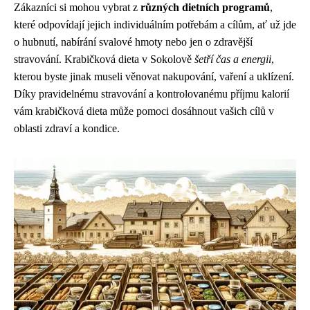
Zákazníci si mohou vybrat z
různých dietních programů
,
které odpovídají jejich individuálním potřebám a cílům, ať už jde
o hubnutí, nabírání svalové hmoty nebo jen o zdravější
stravování. Krabičková dieta v Sokolově
šetří čas a energii
,
kterou byste jinak museli věnovat nakupování, vaření a uklízení.
Díky pravidelnému stravování a kontrolovanému příjmu kalorií
vám krabičková dieta může pomoci dosáhnout vašich cílů v
oblasti zdraví a kondice.