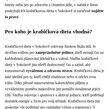
hmoty nebo jen po zdravém a chutném jídle, v nabídce firem
poskytujících krabičkovou dietu v Sokolově si zaručeně
najdete
to pravé
.
Pro koho je krabičková dieta vhodná?
Krabičková dieta v Sokolově oslovuje širokou škálu lidí. Je
skvělou volbou pro
zaneprázdněné jedince
, kteří nemají čas na
každodenní plánování jídelníčku a vaření. Služba krabičkové
diety v Sokolově jim ušetří drahocenný čas a zajistí, aby
konzumovali
vyváženou a zdravou stravu
. Krabičková dieta je
také ideální pro ty, kteří chtějí zhubnout nebo si udržet svou
váhu. Díky přesně stanovenému kalorickému příjmu a
vyváženému poměru makroživin jim pomůže dosáhnout jejich
cílů. Služba oslovuje i sportovce a aktivní jedince, kteří potřebují
dostatek energie a živin pro svůj trénink. Krabičková dieta jim
poskytne vše potřebné pro optimální výkon a regeneraci. V