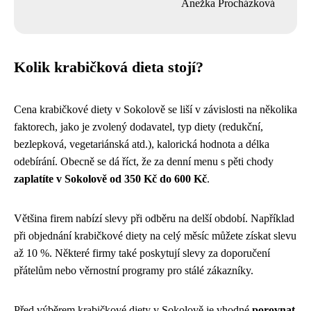
Anežka Procházková
Kolik krabičková dieta stojí?
Cena krabičkové diety v Sokolově se liší v závislosti na několika
faktorech, jako je zvolený dodavatel, typ diety (redukční,
bezlepková, vegetariánská atd.), kalorická hodnota a délka
odebírání. Obecně se dá říct, že za denní menu s pěti chody
zaplatíte v Sokolově od 350 Kč do 600 Kč
.
Většina firem nabízí slevy při odběru na delší období. Například
při objednání krabičkové diety na celý měsíc můžete získat slevu
až 10 %. Některé firmy také poskytují slevy za doporučení
přátelům nebo věrnostní programy pro stálé zákazníky.
Před výběrem krabičkové diety v Sokolově je vhodné
porovnat