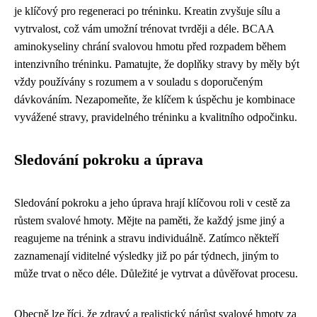
je klíčový pro regeneraci po tréninku. Kreatin zvyšuje sílu a
vytrvalost, což vám umožní trénovat tvrději a déle. BCAA
aminokyseliny chrání svalovou hmotu před rozpadem během
intenzivního tréninku. Pamatujte, že doplňky stravy by měly být
vždy používány s rozumem a v souladu s doporučeným
dávkováním. Nezapomeňte, že klíčem k úspěchu je kombinace
vyvážené stravy, pravidelného tréninku a kvalitního odpočinku.
Sledování pokroku a úprava
Sledování pokroku a jeho úprava hrají klíčovou roli v cestě za
růstem svalové hmoty. Mějte na paměti, že každý jsme jiný a
reagujeme na trénink a stravu individuálně. Zatímco někteří
zaznamenají viditelné výsledky již po pár týdnech, jiným to
může trvat o něco déle. Důležité je vytrvat a důvěřovat procesu.
Obecně lze říci, že zdravý a realistický nárůst svalové hmoty za