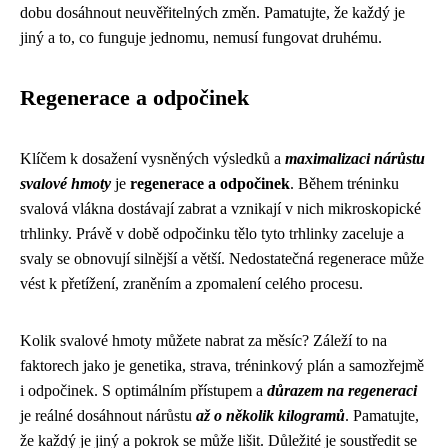
dobu dosáhnout neuvěřitelných změn. Pamatujte, že každý je
jiný a to, co funguje jednomu, nemusí fungovat druhému.
Regenerace a odpočinek
Klíčem k dosažení vysněných výsledků a
maximalizaci nárůstu
svalové hmoty
je
regenerace a odpočinek
. Během tréninku
svalová vlákna dostávají zabrat a vznikají v nich mikroskopické
trhlinky. Právě v době odpočinku tělo tyto trhlinky zaceluje a
svaly se obnovují silnější a větší. Nedostatečná regenerace může
vést k přetížení, zraněním a zpomalení celého procesu.
Kolik svalové hmoty můžete nabrat za měsíc? Záleží to na
faktorech jako je genetika, strava, tréninkový plán a samozřejmě
i odpočinek. S optimálním přístupem a
důrazem na regeneraci
je reálné dosáhnout nárůstu
až o několik kilogramů
. Pamatujte,
že každý je jiný a pokrok se může lišit. Důležité je soustředit se