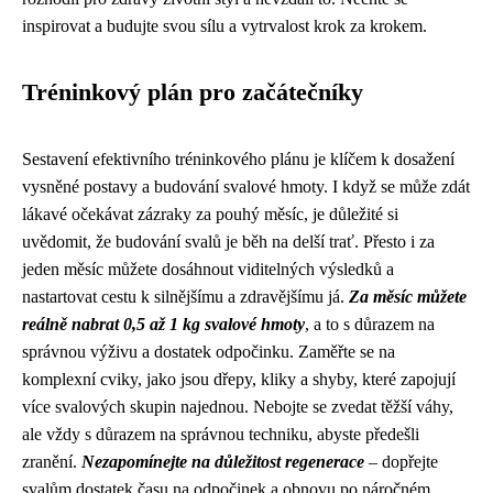
inspirovat a budujte svou sílu a vytrvalost krok za krokem.
Tréninkový plán pro začátečníky
Sestavení efektivního tréninkového plánu je klíčem k dosažení
vysněné postavy a budování svalové hmoty. I když se může zdát
lákavé očekávat zázraky za pouhý měsíc, je důležité si
uvědomit, že budování svalů je běh na delší trať. Přesto i za
jeden měsíc můžete dosáhnout viditelných výsledků a
nastartovat cestu k silnějšímu a zdravějšímu já.
Za měsíc můžete
reálně nabrat 0,5 až 1 kg svalové hmoty
, a to s důrazem na
správnou výživu a dostatek odpočinku. Zaměřte se na
komplexní cviky, jako jsou dřepy, kliky a shyby, které zapojují
více svalových skupin najednou. Nebojte se zvedat těžší váhy,
ale vždy s důrazem na správnou techniku, abyste předešli
zranění.
Nezapomínejte na důležitost regenerace
– dopřejte
svalům dostatek času na odpočinek a obnovu po náročném