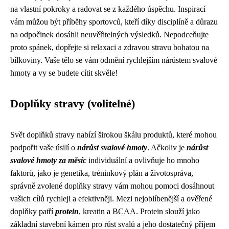
na vlastní pokroky a radovat se z každého úspěchu. Inspirací
vám můžou být příběhy sportovců, kteří díky disciplíně a důrazu
na odpočinek dosáhli neuvěřitelných výsledků. Nepodceňujte
proto spánek, dopřejte si relaxaci a zdravou stravu bohatou na
bílkoviny. Vaše tělo se vám odmění rychlejším nárůstem svalové
hmoty a vy se budete cítit skvěle!
Doplňky stravy (volitelné)
Svět doplňků stravy nabízí širokou škálu produktů, které mohou
podpořit vaše úsilí o
nárůst svalové hmoty
. Ačkoliv je
nárůst
svalové hmoty za měsíc
individuální a ovlivňuje ho mnoho
faktorů, jako je genetika, tréninkový plán a životospráva,
správně zvolené doplňky stravy vám mohou pomoci dosáhnout
vašich cílů rychleji a efektivněji. Mezi nejoblíbenější a ověřené
doplňky patří
protein
, kreatin a BCAA. Protein slouží jako
základní stavební kámen pro růst svalů a jeho dostatečný příjem