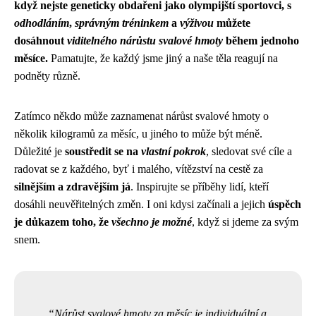
když nejste geneticky obdařeni jako olympijští sportovci, s
odhodláním
,
správným tréninkem
a
výživou
můžete
dosáhnout
viditelného nárůstu svalové hmoty
během jednoho
měsíce.
Pamatujte, že každý jsme jiný a naše těla reagují na
podněty různě.
Zatímco někdo může zaznamenat nárůst svalové hmoty o
několik kilogramů za měsíc, u jiného to může být méně.
Důležité je
soustředit se na
vlastní pokrok
, sledovat své cíle a
radovat se z každého, byť i malého, vítězství na cestě za
silnějším a zdravějším já
. Inspirujte se příběhy lidí, kteří
dosáhli neuvěřitelných změn. I oni kdysi začínali a jejich
úspěch
je důkazem toho, že
všechno je možné
, když si jdeme za svým
snem.
Nárůst svalové hmoty za měsíc je individuální a