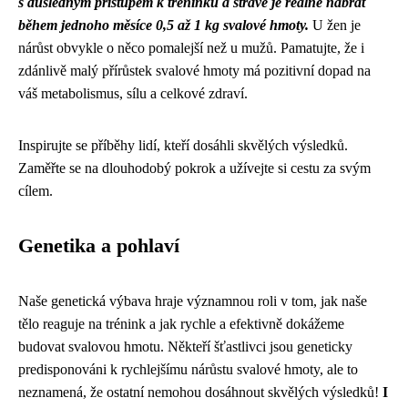
s důsledným přístupem k tréninku a stravě je reálné nabrat
během jednoho měsíce 0,5 až 1 kg svalové hmoty.
U žen je
nárůst obvykle o něco pomalejší než u mužů. Pamatujte, že i
zdánlivě malý přírůstek svalové hmoty má pozitivní dopad na
váš metabolismus, sílu a celkové zdraví.
Inspirujte se příběhy lidí, kteří dosáhli skvělých výsledků.
Zaměřte se na dlouhodobý pokrok a užívejte si cestu za svým
cílem.
Genetika a pohlaví
Naše genetická výbava hraje významnou roli v tom, jak naše
tělo reaguje na trénink a jak rychle a efektivně dokážeme
budovat svalovou hmotu. Někteří šťastlivci jsou geneticky
predisponováni k rychlejšímu nárůstu svalové hmoty, ale to
neznamená, že ostatní nemohou dosáhnout skvělých výsledků!
I