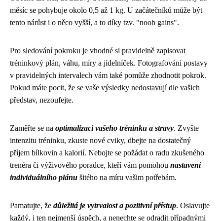
měsíc se pohybuje okolo 0,5 až 1 kg. U začátečníků může být
tento nárůst i o něco vyšší, a to díky tzv. "noob gains".
Pro sledování pokroku je vhodné si pravidelně zapisovat
tréninkový plán, váhu, míry a jídelníček. Fotografování postavy
v pravidelných intervalech vám také pomůže zhodnotit pokrok.
Pokud máte pocit, že se vaše výsledky nedostavují dle vašich
představ, nezoufejte.
Zaměřte se na
optimalizaci vašeho tréninku a stravy
. Zvyšte
intenzitu tréninku, zkuste nové cviky, dbejte na dostatečný
příjem bílkovin a kalorií. Nebojte se požádat o radu zkušeného
trenéra či výživového poradce, kteří vám pomohou
nastavení
individuálního plánu
šitého na míru vašim potřebám.
Pamatujte, že
důležitá je vytrvalost a pozitivní přístup
. Oslavujte
každý, i ten nejmenší úspěch, a nenechte se odradit případnými