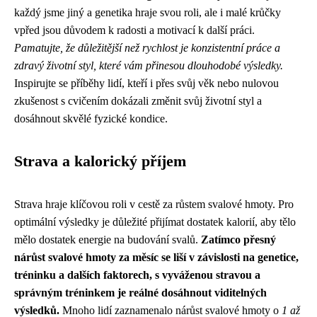
každý jsme jiný a genetika hraje svou roli, ale i malé krůčky
vpřed jsou důvodem k radosti a motivací k další práci.
Pamatujte, že důležitější než rychlost je konzistentní práce a
zdravý životní styl, které vám přinesou dlouhodobé výsledky.
Inspirujte se příběhy lidí, kteří i přes svůj věk nebo nulovou
zkušenost s cvičením dokázali změnit svůj životní styl a
dosáhnout skvělé fyzické kondice.
Strava a kalorický příjem
Strava hraje klíčovou roli v cestě za růstem svalové hmoty. Pro
optimální výsledky je důležité přijímat dostatek kalorií, aby tělo
mělo dostatek energie na budování svalů.
Zatímco přesný
nárůst svalové hmoty za měsíc se liší v závislosti na genetice,
tréninku a dalších faktorech, s vyváženou stravou a
správným tréninkem je reálné dosáhnout viditelných
výsledků.
Mnoho lidí zaznamenalo nárůst svalové hmoty o
1 až