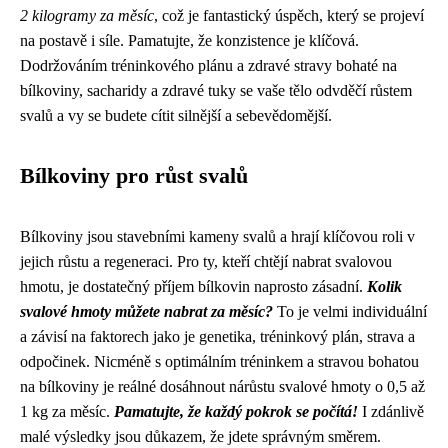
2 kilogramy za měsíc
, což je fantastický úspěch, který se projeví
na postavě i síle. Pamatujte, že konzistence je klíčová.
Dodržováním tréninkového plánu a zdravé stravy bohaté na
bílkoviny, sacharidy a zdravé tuky se vaše tělo odvděčí růstem
svalů a vy se budete cítit silnější a sebevědomější.
Bílkoviny pro růst svalů
Bílkoviny jsou stavebními kameny svalů a hrají klíčovou roli v
jejich růstu a regeneraci. Pro ty, kteří chtějí nabrat svalovou
hmotu, je dostatečný příjem bílkovin naprosto zásadní.
Kolik
svalové hmoty můžete nabrat za měsíc?
To je velmi individuální
a závisí na faktorech jako je genetika, tréninkový plán, strava a
odpočinek. Nicméně s optimálním tréninkem a stravou bohatou
na bílkoviny je reálné dosáhnout nárůstu svalové hmoty o 0,5 až
1 kg za měsíc.
Pamatujte, že každý pokrok se počítá!
I zdánlivě
malé výsledky jsou důkazem, že jdete správným směrem.