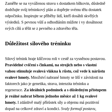
Zaměřte se na vyváženou stravu s dostatkem bílkovin, důsledně
dodržujte svůj tréninkový plán a dopřejte svému tělu dostatek
odpočinku. Inspirujte se příběhy lidí, kteří dosáhli skvělých
výsledků. S pevnou vůlí a odhodláním můžete i vy dosáhnout
svých cílů a těšit se z pevného a zdravého těla.
Důležitost silového tréninku
Silový trénink hraje klíčovou roli v cestě za vysněnou postavou.
Pravidelné cvičení s činkami, na strojích nebo s vlastní
vahou stimuluje svalová vlákna k růstu, což vede k nárůstu
svalové hmoty.
Množství nabrané hmoty se liší v závislosti na
faktorech jako je genetika, strava, intenzita tréninku a
regenerace.
Za ideálních podmínek a s důsledným přístupem
je reálné nabrat během jednoho měsíce až 1 kg svalové
hmoty.
I zdánlivě malý přírůstek síly a objemu má pozitivní
dopad na celkové zdraví a kondici.
Svaly formují postavu,