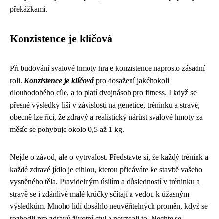
překážkami.
Konzistence je klíčová
Při budování svalové hmoty hraje konzistence naprosto zásadní
roli.
Konzistence je klíčová
pro dosažení jakéhokoli
dlouhodobého cíle, a to platí dvojnásob pro fitness. I když se
přesné výsledky liší v závislosti na genetice, tréninku a stravě,
obecně lze říci, že zdravý a realistický nárůst svalové hmoty za
měsíc se pohybuje okolo 0,5 až 1 kg.
Nejde o závod, ale o vytrvalost. Představte si, že každý trénink a
každé zdravé jídlo je cihlou, kterou přidáváte ke stavbě vašeho
vysněného těla. Pravidelným úsilím a důsledností v tréninku a
stravě se i zdánlivě malé krůčky sčítají a vedou k úžasným
výsledkům. Mnoho lidí dosáhlo neuvěřitelných proměn, když se
rozhodli pro zdravý životní styl a nevzdali to. Nechte se