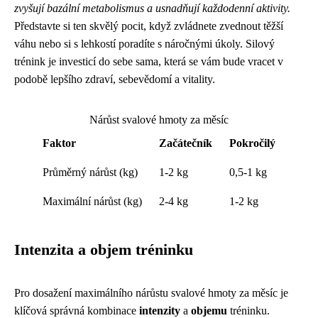
zvyšují bazální metabolismus a usnadňují každodenní aktivity.
Představte si ten skvělý pocit, když zvládnete zvednout těžší
váhu nebo si s lehkostí poradíte s náročnými úkoly. Silový
trénink je investicí do sebe sama, která se vám bude vracet v
podobě lepšího zdraví, sebevědomí a vitality.
Nárůst svalové hmoty za měsíc
Faktor
Začátečník
Pokročilý
Průměrný nárůst (kg)
1-2 kg
0,5-1 kg
Maximální nárůst (kg)
2-4 kg
1-2 kg
Intenzita a objem tréninku
Pro dosažení maximálního nárůstu svalové hmoty za měsíc je
klíčová správná kombinace
intenzity
a
objemu
tréninku.