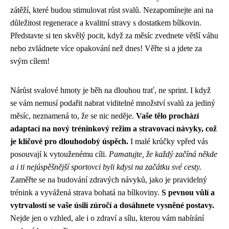
zátěží, které budou stimulovat růst svalů. Nezapomínejte ani na
důležitost regenerace a kvalitní stravy s dostatkem bílkovin.
Představte si ten skvělý pocit, když za měsíc zvednete větší váhu
nebo zvládnete více opakování než dnes! Věřte si a jdete za
svým cílem!
Nárůst svalové hmoty je běh na dlouhou trať, ne sprint. I když
se vám nemusí podařit nabrat viditelné množství svalů za jediný
měsíc, neznamená to, že se nic neděje.
Vaše tělo prochází
adaptací na nový tréninkový režim a stravovací návyky, což
je klíčové pro dlouhodobý úspěch.
I malé krůčky vpřed vás
posouvají k vytouženému cíli.
Pamatujte, že každý začíná někde
a i ti nejúspěšnější sportovci byli kdysi na začátku své cesty.
Zaměřte se na budování zdravých návyků, jako je pravidelný
trénink a vyvážená strava bohatá na bílkoviny.
S pevnou vůlí a
vytrvalostí se vaše úsilí zúročí a dosáhnete vysněné postavy.
Nejde jen o vzhled, ale i o zdraví a sílu, kterou vám nabírání