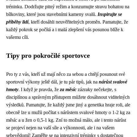
tréninku. Dodržujte pitný režim a konzumujte stravu bohatou na
bílkoviny, které jsou stavebními kameny svalů.
Inspirujte se
příběhy lidí
, kteří dosáhli neuvěřitelných proměn. Pamatujte, že
každý pokrok se počítá a i malá zlepšení vás posunou blíže k
vašemu cíli.
Tipy pro pokročilé sportovce
Pro ty z vás, kteří už mají něco za sebou a chtějí posunout své
sportovní výkony ještě dál, je tu pár tipů, jak na
nárůst svalové
hmoty
. I když je pravda, že
za měsíc
zázraky nečekejte, s
disciplínou a správným přístupem můžete dosáhnout viditelných
výsledků. Pamatujte, že každý jsme jiný a genetika hraje roli, ale
obecně lze u mužů počítat s nárůstem svalové hmoty o 1-2 kg za
měsíc a u žen o 0,5-1 kg. Zní to možná málo, ale i tento nárůst
se projeví nejen na vaší síle a výkonnosti, ale i na vašem
sebevědomí! Zaměřte se na intenzivní tréninky s dostatečnou