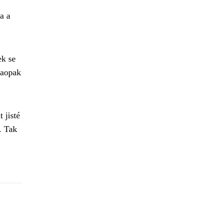
a a
ek se
naopak
 jisté
. Tak