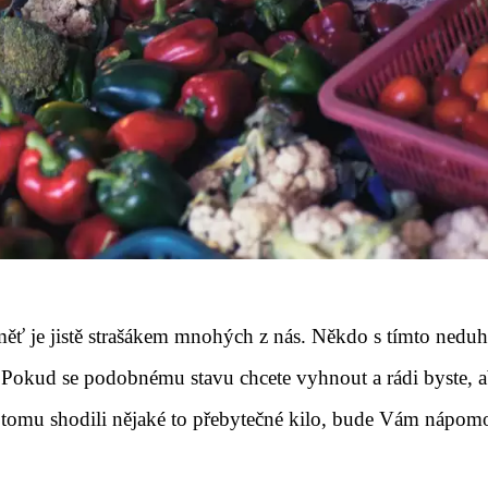
ěť je jistě strašákem mnohých z nás. Někdo s tímto nedu
ří. Pokud se podobnému stavu chcete vyhnout a rádi byste, 
 k tomu shodili nějaké to přebytečné kilo, bude Vám nápom