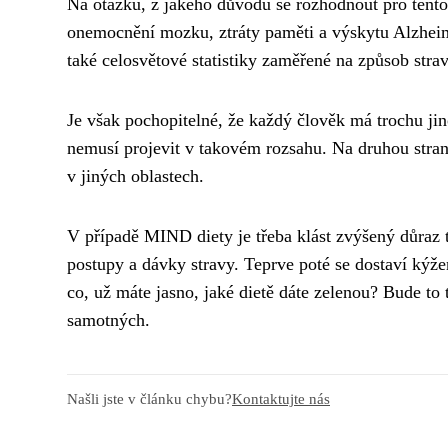
Na otázku, z jakého důvodu se rozhodnout pro tento
onemocnění mozku, ztráty paměti a výskytu Alzheim
také celosvětové statistiky zaměřené na způsob st
Je však pochopitelné, že každý člověk má trochu ji
nemusí projevit v takovém rozsahu. Na druhou stranu
v jiných oblastech.
V případě MIND diety je třeba klást zvýšený důraz 
postupy a dávky stravy. Teprve poté se dostaví kýž
co, už máte jasno, jaké dietě dáte zelenou? Bude to
samotných.
Našli jste v článku chybu?
Kontaktujte nás