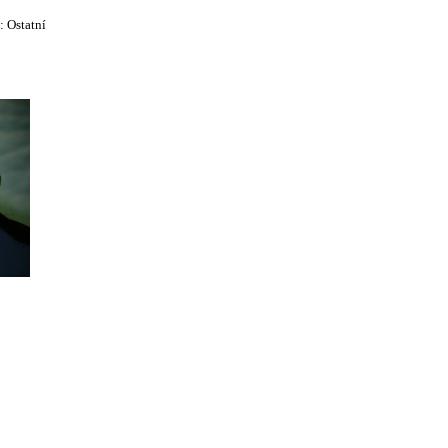
e:
Ostatní