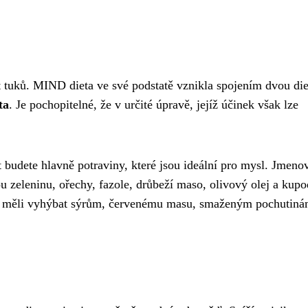
it tuků. MIND dieta ve své podstatě vznikla spojením dvou die
ta
. Je pochopitelné, že v určité úpravě, jejíž účinek však lze
 budete hlavně potraviny, které jsou ideální pro mysl. Jmenov
ou zeleninu, ořechy, fazole, drůbeží maso, olivový olej a kup
se měli vyhýbat sýrům, červenému masu, smaženým pochutiná