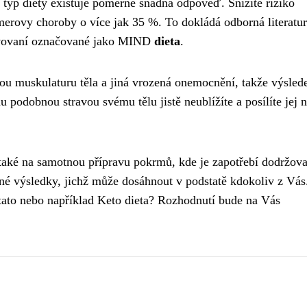
 typ diety existuje poměrně snadná odpověď. Snížíte riziko
erovy choroby o více jak 35 %. To dokládá odborná literatur
ravovaní označované jako MIND
dieta
.
nou muskulaturu těla a jiná vrozená onemocnění, takže výsled
 podobnou stravou svému tělu jistě neublížíte a posílíte jej 
také na samotnou přípravu pokrmů, kde je zapotřebí dodržovat
ené výsledky, jichž může dosáhnout v podstatě kdokoliv z Vás
 tato nebo například Keto dieta? Rozhodnutí bude na Vás