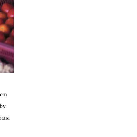
hem
aby
ocna