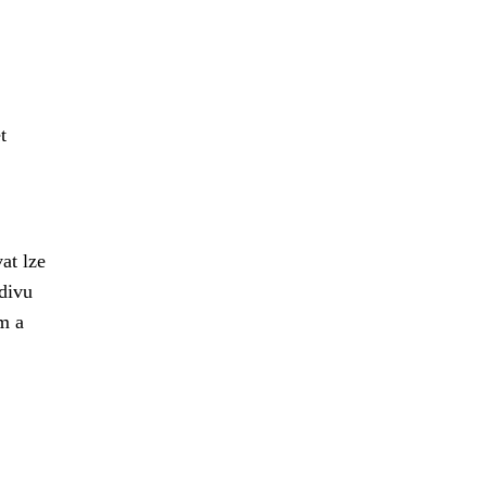
t
at lze
odivu
m a