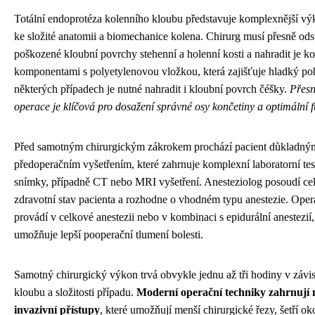
Totální endoprotéza kolenního kloubu představuje komplexnější v
ke složité anatomii a biomechanice kolena. Chirurg musí přesně odst
poškozené kloubní povrchy stehenní a holenní kosti a nahradit je 
komponentami s polyetylenovou vložkou, která zajišťuje hladký p
některých případech je nutné nahradit i kloubní povrch čéšky.
Přesn
operace je klíčová pro dosažení správné osy končetiny a optimální 
Před samotným chirurgickým zákrokem prochází pacient důkladný
předoperačním vyšetřením, které zahrnuje komplexní laboratorní tes
snímky, případně CT nebo MRI vyšetření. Anesteziolog posoudí ce
zdravotní stav pacienta a rozhodne o vhodném typu anestezie. Oper
provádí v celkové anestezii nebo v kombinaci s epidurální anestezií,
umožňuje lepší pooperační tlumení bolesti.
Samotný chirurgický výkon trvá obvykle jednu až tři hodiny v závis
kloubu a složitosti případu.
Moderní operační techniky zahrnují
invazivní přístupy
, které umožňují menší chirurgické řezy, šetří ok