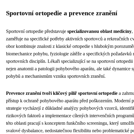
Sportovní ortopedie a prevence zranění
Sportovní ortopedie představuje
specializovanou oblast medicíny
,
zaměřuje na specifické potřeby aktivních sportovců a rekreačních c
obor kombinuje znalosti z klasické ortopedie s hlubokým porozum
biomechanice pohybu, fyziologie zátěže a specifických požadavků
sportovních disciplín. Lékaři specializující se na sportovní ortopedi
nejen anatomii a patologii pohybového aparátu, ale také dynamice 
pohybů a mechanismům vzniku sportovních zranění.
Prevence zranění tvoří klíčový pilíř sportovní ortopedie
a zahrn
přístup k ochraně pohybového aparátu před poškozením. Moderní p
strategie vycházejí z důkladné analýzy pohybových vzorců, identifi
rizikových faktorů a implementace cílených intervenčních programů
této oblasti pracují s konceptem funkčního screeningu, který umožňu
svalové dysbalance, nedostatečnou flexibilitu nebo problematické 