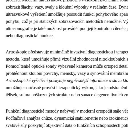
zobrazit šlachy, vazy, svaly a kloubní výpotky v reálném čase. Dy
ultrazvukové vyšetření umožňuje posoudit funkci pohybového apa
pohybu, což je při statických zobrazovacích metodách nemožné. 
ultrasonografie je také možnost provádět pod její kontrolou cílené a
nebo diagnostické punkce.
Artroskopie představuje minimálně invazivní diagnostickou i terape
metodu, která umožňuje přímé vizuální zhodnocení nitrokloubních s
Pomocí tenké optické sondy vybavené kamerou může ortoped detai
prohlédnout kloubní povrchy, menisky, vazy a synoviální membrán
Artroskopické vyšetření poskytuje nejpřesnější informace o stavu kl
umožňuje současně provést i terapeutický výkon, jako je odstraněn
tělísek, sutura poškozených struktur nebo sanace degenerativních z
Funkční diagnostické metody nabývají v moderní ortopedii stále vě
Počítačová analýza chůze, dynamická stabilometrie nebo izokinetick
svalové síly poskytují objektivní data o funkčních schopnostech p