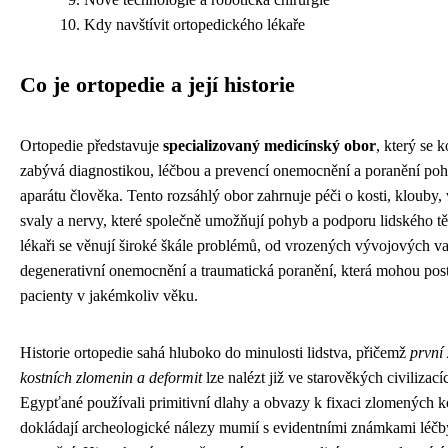
Kdy navštívit ortopedického lékaře
Co je ortopedie a její historie
Ortopedie představuje
specializovaný medicínský obor
, který se
zabývá diagnostikou, léčbou a prevencí onemocnění a poranění p
aparátu člověka. Tento rozsáhlý obor zahrnuje péči o kosti, klouby, 
svaly a nervy, které společně umožňují pohyb a podporu lidského tě
lékaři se věnují široké škále problémů, od vrozených vývojových v
degenerativní onemocnění a traumatická poranění, která mohou pos
pacienty v jakémkoliv věku.
Historie ortopedie sahá hluboko do minulosti lidstva, přičemž
první
kostních zlomenin a deformit
lze nalézt již ve starověkých civilizacíc
Egypťané používali primitivní dlahy a obvazy k fixaci zlomených ko
dokládají archeologické nálezy mumií s evidentními známkami léčb