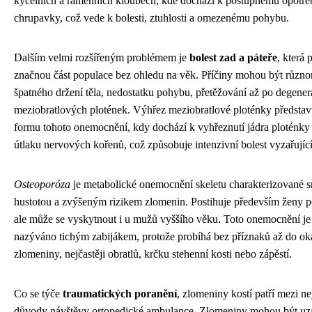
kyčelních a ramenních kloubech, kde dochází k postupnému opotře
chrupavky, což vede k bolesti, ztuhlosti a omezenému pohybu.
Dalším velmi rozšířeným problémem je
bolest zad a páteře
, která 
značnou část populace bez ohledu na věk. Příčiny mohou být různo
špatného držení těla, nedostatku pohybu, přetěžování až po degene
meziobratlových plotének. Výhřez meziobratlové ploténky představ
formu tohoto onemocnění, kdy dochází k vyhřeznutí jádra ploténk
útlaku nervových kořenů, což způsobuje intenzivní bolest vyzařující
Osteoporóza
je metabolické onemocnění skeletu charakterizované s
hustotou a zvýšeným rizikem zlomenin. Postihuje především ženy 
ale může se vyskytnout i u mužů vyššího věku. Toto onemocnění je
nazýváno tichým zabijákem, protože probíhá bez příznaků až do o
zlomeniny, nejčastěji obratlů, krčku stehenní kosti nebo zápěstí.
Co se týče
traumatických poranění
, zlomeniny kostí patří mezi nej
důvody návštěvy ortopedické ambulance. Zlomeniny mohou být uz