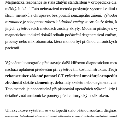
Magnetická rezonance se stala zlatým standardem v ortopedické dia
měkkých tkání. Tato neinvazivní metoda poskytuje vysoce kvalitní 
šlach, menisků a chrupavek bez použití ionizujícího záření.
Výhodou
rezonance je schopnost zobrazit i drobné změny ve struktuře tkání
, 
jiných vyšetřovacích metodách zůstaly skryty. Moderní přístroje s 
magnetickou indukcí dokáží odhalit počáteční degenerativní změny,
procesy nebo mikrotraumata, která mohou být příčinou chronických 
pacientů.
Výpočetní tomografie představuje další klíčovou diagnostickou met
nachází uplatnění především při vyšetřování kostních struktur.
Troj
rekonstrukce získané pomocí CT vyšetření umožňují ortopedů
zhodnotit složité zlomeniny
, deformity skeletu nebo degenerativní
Tato metoda je neocenitelná při plánování operačních výkonů, kdy l
detailně znát anatomické poměry před chirurgickým zákrokem.
Ultrazvukové vyšetření se v ortopedii stalo běžnou součástí diagnos
procesu. Moderní ultrazvukové přístroje s vysokofrekvenčními son