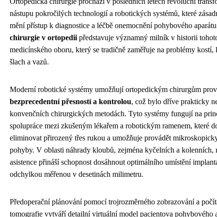
Ortopedická chirurgie prochází v posledních letech revoluční transf
nástupu pokročilých technologií a robotických systémů, které zás
mění přístup k diagnostice a léčbě onemocnění pohybového aparát
chirurgie v ortopedii
představuje významný milník v historii tohot
medicínského oboru, který se tradičně zaměřuje na problémy kostí, 
šlach a vazů.
Moderní robotické systémy umožňují ortopedickým chirurgům prov
bezprecedentní přesností a kontrolou
, což bylo dříve prakticky 
konvenčních chirurgických metodách. Tyto systémy fungují na prin
spolupráce mezi zkušeným lékařem a robotickým ramenem, které d
eliminovat přirozený třes rukou a umožňuje provádět mikroskopick
pohyby. V oblasti náhrady kloubů, zejména kyčelních a kolenních, 
asistence přináší schopnost dosáhnout optimálního umístění implant
odchylkou měřenou v desetinách milimetru.
Předoperační plánování pomocí trojrozměrného zobrazování a počí
tomografie vytváří detailní virtuální model pacientova pohybového 