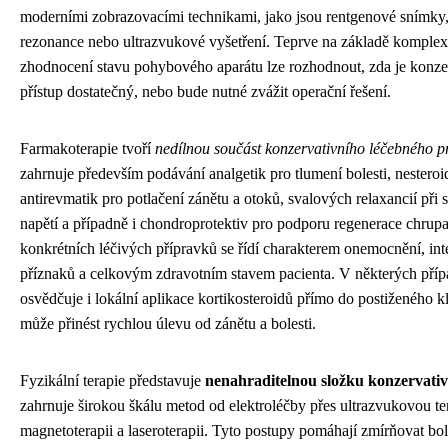
moderními zobrazovacími technikami, jako jsou rentgenové snímky
rezonance nebo ultrazvukové vyšetření. Teprve na základě komple
zhodnocení stavu pohybového aparátu lze rozhodnout, zda je konze
přístup dostatečný, nebo bude nutné zvážit operační řešení.
Farmakoterapie tvoří
nedílnou součást konzervativního léčebného p
zahrnuje především podávání analgetik pro tlumení bolesti, nesteroi
antirevmatik pro potlačení zánětu a otoků, svalových relaxancií při
napětí a případně i chondroprotektiv pro podporu regenerace chrup
konkrétních léčivých přípravků se řídí charakterem onemocnění, int
příznaků a celkovým zdravotním stavem pacienta. V některých příp
osvědčuje i lokální aplikace kortikosteroidů přímo do postiženého k
může přinést rychlou úlevu od zánětu a bolesti.
Fyzikální terapie představuje
nenahraditelnou složku konzervativ
zahrnuje širokou škálu metod od elektroléčby přes ultrazvukovou te
magnetoterapii a laseroterapii. Tyto postupy pomáhají zmírňovat bol