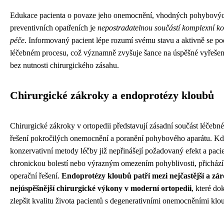
Edukace pacienta o povaze jeho onemocnění, vhodných pohybových
preventivních opatřeních je
nepostradatelnou součástí komplexní ko
péče
. Informovaný pacient lépe rozumí svému stavu a aktivně se pod
léčebném procesu, což významně zvyšuje šance na úspěšné vyřeše
bez nutnosti chirurgického zásahu.
Chirurgické zákroky a endoprotézy kloubů
Chirurgické zákroky v ortopedii představují zásadní součást léčebn
řešení pokročilých onemocnění a poranění pohybového aparátu. K
konzervativní metody léčby již nepřinášejí požadovaný efekt a pacie
chronickou bolestí nebo výrazným omezením pohyblivosti, přichází
operační řešení.
Endoprotézy kloubů patří mezi nejčastější a zá
nejúspěšnější chirurgické výkony v moderní ortopedii
, které d
zlepšit kvalitu života pacientů s degenerativními onemocněními klo