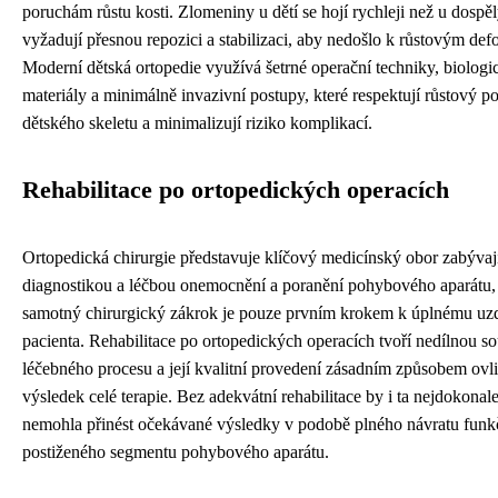
poruchám růstu kosti. Zlomeniny u dětí se hojí rychleji než u dospěl
vyžadují přesnou repozici a stabilizaci, aby nedošlo k růstovým def
Moderní dětská ortopedie využívá šetrné operační techniky, biologi
materiály a minimálně invazivní postupy, které respektují růstový po
dětského skeletu a minimalizují riziko komplikací.
Rehabilitace po ortopedických operacích
Ortopedická chirurgie představuje klíčový medicínský obor zabývají
diagnostikou a léčbou onemocnění a poranění pohybového aparátu,
samotný chirurgický zákrok je pouze prvním krokem k úplnému uz
pacienta. Rehabilitace po ortopedických operacích tvoří nedílnou so
léčebného procesu a její kvalitní provedení zásadním způsobem ov
výsledek celé terapie. Bez adekvátní rehabilitace by i ta nejdokonale
nemohla přinést očekávané výsledky v podobě plného návratu funk
postiženého segmentu pohybového aparátu.