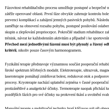
Fázovitost rehabilitačního procesu umožňuje postupné a bezpečné 
zátěže operované oblasti. První fáze obvykle zahrnuje kontrolu boles
prevenci komplikací a zahájení jemných pasivních pohybů. Následuj
zaměřuje na obnovení rozsahu pohybu, postupné posilování oslabe
skupin a zlepšování propriocepce. Pokročilé stadium rehabilitace za
trénink, návrat ke každodenním aktivitám a případně i ke sportovní
Přechod mezi jednotlivými fázemi musí být plynulý a řízený o
kritérii
, nikoliv pouze časovým harmonogramem.
Fyzikální terapie představuje významnou součást pooperační rehabil
široké spektrum léčebných modalit. Elektroterapie, ultrazvuk, magne
laseroterapie pomáhají zmírňovat bolest, redukovat otok a podporov
procesy. Kryoterapie nachází uplatnění zejména v časné pooperační 
protizánětlivé a analgetické účinky. Termoterapie naopak přichází k
pozdějších fázích pro své účinky na prokrvení tkání a uvolnění sval
Manuální terapie a mobilizační techniky hrají klíčovou roli při obn