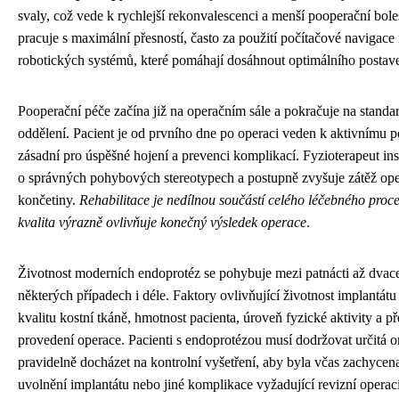
svaly, což vede k rychlejší rekonvalescenci a menší pooperační bole
pracuje s maximální přesností, často za použití počítačové navigace
robotických systémů, které pomáhají dosáhnout optimálního postave
Pooperační péče začína již na operačním sále a pokračuje na stand
oddělení. Pacient je od prvního dne po operaci veden k aktivnímu p
zásadní pro úspěšné hojení a prevenci komplikací. Fyzioterapeut ins
o správných pohybových stereotypech a postupně zvyšuje zátěž op
končetiny.
Rehabilitace je nedílnou součástí celého léčebného proces
kvalita výrazně ovlivňuje konečný výsledek operace
.
Životnost moderních endoprotéz se pohybuje mezi patnácti až dvacet
některých případech i déle. Faktory ovlivňující životnost implantátu
kvalitu kostní tkáně, hmotnost pacienta, úroveň fyzické aktivity a př
provedení operace. Pacienti s endoprotézou musí dodržovat určitá 
pravidelně docházet na kontrolní vyšetření, aby byla včas zachycen
uvolnění implantátu nebo jiné komplikace vyžadující revizní operaci