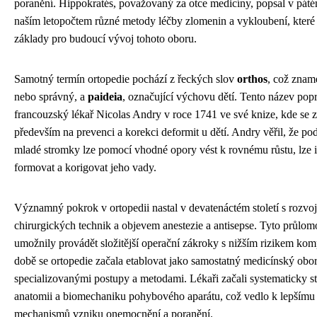
poranění. Hippokratés, považovaný za otce medicíny, popsal v pátém
naším letopočtem různé metody léčby zlomenin a vykloubení, které 
základy pro budoucí vývoj tohoto oboru.
Samotný termín ortopedie pochází z řeckých slov
orthos
, což znam
nebo správný, a
paideia
, označující výchovu dětí. Tento název pop
francouzský lékař Nicolas Andry v roce 1741 ve své knize, kde se 
především na prevenci a korekci deformit u dětí. Andry věřil, že p
mladé stromky lze pomocí vhodné opory vést k rovnému růstu, lze i 
formovat a korigovat jeho vady.
Významný pokrok v ortopedii nastal v devatenáctém století s rozvo
chirurgických technik a objevem anestezie a antisepse. Tyto průlo
umožnily provádět složitější operační zákroky s nižším rizikem komp
době se ortopedie začala etablovat jako samostatný medicínský obor
specializovanými postupy a metodami. Lékaři začali systematicky s
anatomii a biomechaniku pohybového aparátu, což vedlo k lepšímu
mechanismů vzniku onemocnění a poranění.