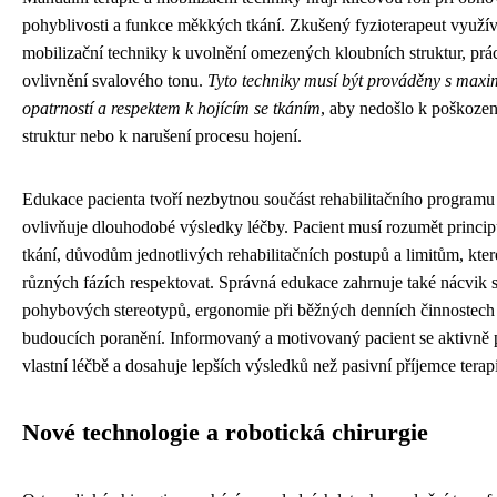
pohyblivosti a funkce měkkých tkání. Zkušený fyzioterapeut využí
mobilizační techniky k uvolnění omezených kloubních struktur, prác
ovlivnění svalového tonu.
Tyto techniky musí být prováděny s maxi
opatrností a respektem k hojícím se tkáním
, aby nedošlo k poškoze
struktur nebo k narušení procesu hojení.
Edukace pacienta tvoří nezbytnou součást rehabilitačního program
ovlivňuje dlouhodobé výsledky léčby. Pacient musí rozumět princi
tkání, důvodům jednotlivých rehabilitačních postupů a limitům, kter
různých fázích respektovat. Správná edukace zahrnuje také nácvik
pohybových stereotypů, ergonomie při běžných denních činnostech
budoucích poranění. Informovaný a motivovaný pacient se aktivně p
vlastní léčbě a dosahuje lepších výsledků než pasivní příjemce terap
Nové technologie a robotická chirurgie