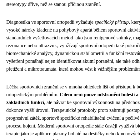
stereotypy dříve, než se stanou příčinou zranění.
Diagnostika ve sportovní ortopedii vyžaduje
specifický přístup
, kte
vysoké nároky kladené na pohybový aparát během sportovní aktivi
standardních vyšetřovacích metod jako jsou rentgenové snímky, ma
rezonance nebo ultrazvuk, využívají sportovní ortopedi také pokroči
biomechanické analýzy, dynamickou stabilometrii a funkční testován
vyšetření pomáhají nejen identifikovat akutní poranění, ale také odh
přetížení a mikrotraumata, která mohou vést k vážnějším problémů
Léčba sportovních zranění se v mnoha ohledech liší od přístupu k 
ortopedickým problémům.
Cílem není pouze odstranění bolesti a
základních funkcí
, ale návrat ke sportovní výkonnosti na předchoz
dokonce vyšší úrovni. Terapeutické protokoly proto zahrnují postu
progresivní zátěž, sportově specifické rehabilitační cvičení a pečliv
procesu hojení. Moderní sportovní ortopedie stále častěji využívá b
terapie jako je aplikace plazmy bohaté na destičky nebo kmenovýc