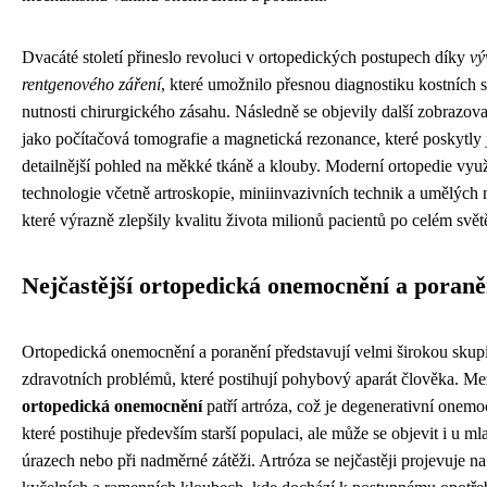
Dvacáté století přineslo revoluci v ortopedických postupech díky
vý
rentgenového záření
, které umožnilo přesnou diagnostiku kostních s
nutnosti chirurgického zásahu. Následně se objevily další zobrazov
jako počítačová tomografie a magnetická rezonance, které poskytly 
detailnější pohled na měkké tkáně a klouby. Moderní ortopedie vyu
technologie včetně artroskopie, miniinvazivních technik a umělých
které výrazně zlepšily kvalitu života milionů pacientů po celém svět
Nejčastější ortopedická onemocnění a poraně
Ortopedická onemocnění a poranění představují velmi širokou skup
zdravotních problémů, které postihují pohybový aparát člověka. M
ortopedická onemocnění
patří artróza, což je degenerativní onem
které postihuje především starší populaci, ale může se objevit i u mla
úrazech nebo při nadměrné zátěži. Artróza se nejčastěji projevuje na