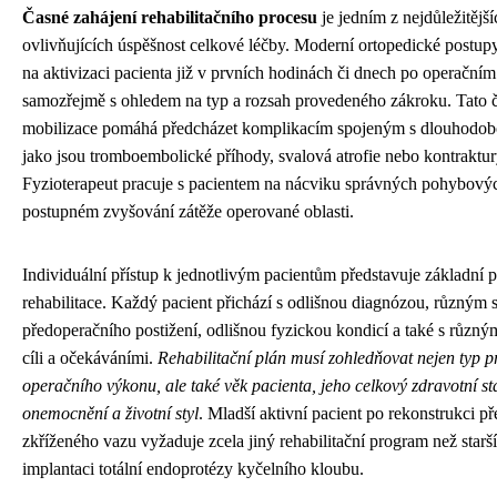
Časné zahájení rehabilitačního procesu
je jedním z nejdůležitější
ovlivňujících úspěšnost celkové léčby. Moderní ortopedické postup
na aktivizaci pacienta již v prvních hodinách či dnech po operační
samozřejmě s ohledem na typ a rozsah provedeného zákroku. Tato 
mobilizace pomáhá předcházet komplikacím spojeným s dlouhodobo
jako jsou tromboembolické příhody, svalová atrofie nebo kontraktu
Fyzioterapeut pracuje s pacientem na nácviku správných pohybový
postupném zvyšování zátěže operované oblasti.
Individuální přístup k jednotlivým pacientům představuje základní 
rehabilitace. Každý pacient přichází s odlišnou diagnózou, různým
předoperačního postižení, odlišnou fyzickou kondicí a také s různý
cíli a očekáváními.
Rehabilitační plán musí zohledňovat nejen typ 
operačního výkonu, ale také věk pacienta, jeho celkový zdravotní st
onemocnění a životní styl
. Mladší aktivní pacient po rekonstrukci p
zkříženého vazu vyžaduje zcela jiný rehabilitační program než starš
implantaci totální endoprotézy kyčelního kloubu.