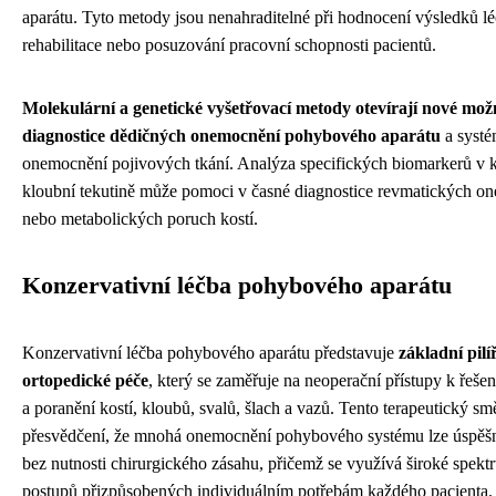
aparátu. Tyto metody jsou nenahraditelné při hodnocení výsledků l
rehabilitace nebo posuzování pracovní schopnosti pacientů.
Molekulární a genetické vyšetřovací metody otevírají nové možn
diagnostice dědičných onemocnění pohybového aparátu
a syst
onemocnění pojivových tkání. Analýza specifických biomarkerů v 
kloubní tekutině může pomoci v časné diagnostice revmatických o
nebo metabolických poruch kostí.
Konzervativní léčba pohybového aparátu
Konzervativní léčba pohybového aparátu představuje
základní pil
ortopedické péče
, který se zaměřuje na neoperační přístupy k řeš
a poranění kostí, kloubů, svalů, šlach a vazů. Tento terapeutický sm
přesvědčení, že mnohá onemocnění pohybového systému lze úspěš
bez nutnosti chirurgického zásahu, přičemž se využívá široké spek
postupů přizpůsobených individuálním potřebám každého pacienta.