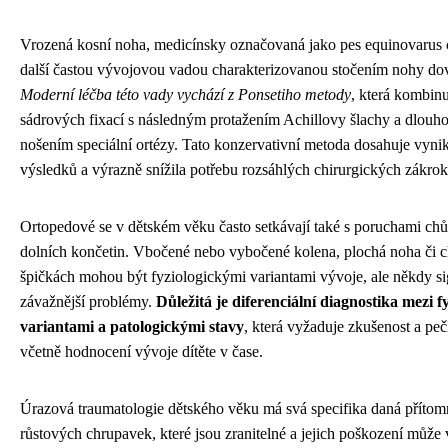
Vrozená kosní noha, medicínsky označovaná jako pes equinovarus c
další častou vývojovou vadou charakterizovanou stočením nohy dovn
Moderní léčba této vady vychází z Ponsetiho metody
, která kombinu
sádrových fixací s následným protažením Achillovy šlachy a dlou
nošením speciální ortézy. Tato konzervativní metoda dosahuje vynik
výsledků a výrazně snížila potřebu rozsáhlých chirurgických zákrok
Ortopedové se v dětském věku často setkávají také s poruchami chů
dolních končetin. Vbočené nebo vybočené kolena, plochá noha či 
špičkách mohou být fyziologickými variantami vývoje, ale někdy si
závažnější problémy.
Důležitá je diferenciální diagnostika mezi f
variantami a patologickými stavy
, která vyžaduje zkušenost a peč
včetně hodnocení vývoje dítěte v čase.
Úrazová traumatologie dětského věku má svá specifika daná přítom
růstových chrupavek, které jsou zranitelné a jejich poškození může 