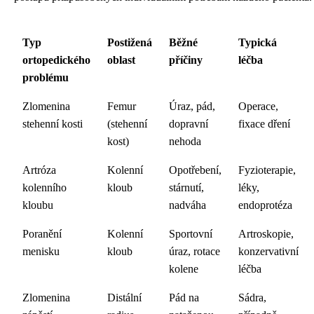
Typ
Postižená
Běžné
Typická
ortopedického
oblast
příčiny
léčba
problému
Zlomenina
Femur
Úraz, pád,
Operace,
stehenní kosti
(stehenní
dopravní
fixace dření
kost)
nehoda
Artróza
Kolenní
Opotřebení,
Fyzioterapie,
kolenního
kloub
stárnutí,
léky,
kloubu
nadváha
endoprotéza
Poranění
Kolenní
Sportovní
Artroskopie,
menisku
kloub
úraz, rotace
konzervativní
kolene
léčba
Zlomenina
Distální
Pád na
Sádra,