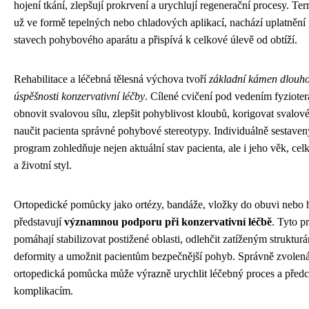
hojení tkání, zlepšují prokrvení a urychlují regenerační procesy. Ter
už ve formě tepelných nebo chladových aplikací, nachází uplatnění 
stavech pohybového aparátu a přispívá k celkové úlevě od obtíží.
Rehabilitace a léčebná tělesná výchova tvoří
základní kámen dlouh
úspěšnosti konzervativní léčby
. Cílené cvičení pod vedením fyziot
obnovit svalovou sílu, zlepšit pohyblivost kloubů, korigovat svalov
naučit pacienta správné pohybové stereotypy. Individuálně sestavený
program zohledňuje nejen aktuální stav pacienta, ale i jeho věk, ce
a životní styl.
Ortopedické pomůcky jako ortézy, bandáže, vložky do obuvi nebo 
představují
významnou podporu při konzervativní léčbě
. Tyto p
pomáhají stabilizovat postižené oblasti, odlehčit zatíženým struktur
deformity a umožnit pacientům bezpečnější pohyb. Správně zvolená
ortopedická pomůcka může výrazně urychlit léčebný proces a předc
komplikacím.