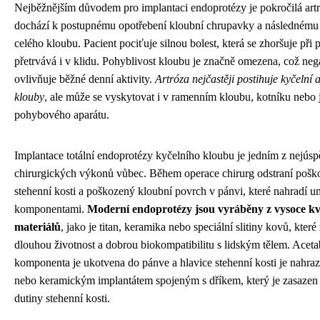
Nejběžnějším důvodem pro implantaci endoprotézy je pokročilá art
dochází k postupnému opotřebení kloubní chrupavky a následnému
celého kloubu. Pacient pociťuje silnou bolest, která se zhoršuje při
přetrvává i v klidu. Pohyblivost kloubu je značně omezena, což neg
ovlivňuje běžné denní aktivity.
Artróza nejčastěji postihuje kyčelní 
klouby
, ale může se vyskytovat i v ramenním kloubu, kotníku nebo 
pohybového aparátu.
Implantace totální endoprotézy kyčelního kloubu je jedním z nejúsp
chirurgických výkonů vůbec. Během operace chirurg odstraní pošk
stehenní kosti a poškozený kloubní povrch v pánvi, které nahradí 
komponentami.
Moderní endoprotézy jsou vyráběny z vysoce kv
materiálů
, jako je titan, keramika nebo speciální slitiny kovů, které 
dlouhou životnost a dobrou biokompatibilitu s lidským tělem. Aceta
komponenta je ukotvena do pánve a hlavice stehenní kosti je nahr
nebo keramickým implantátem spojeným s dříkem, který je zasazen
dutiny stehenní kosti.