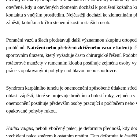
otevřené, kdy u otevřených zlomenin dochází k porušení kožního kry
kontaktu s vnějším prostředím. Nejčastěji dochází ke zlomeninám př
zápěstí, kotníku a krčku stehenní kosti u starších osob.
Poranění vazů a šlach představují další významnou skupinu ortope
problémů.
Natržení nebo přetržení zkříženého vazu v koleni
je 
sportovním úrazem, který vyžaduje často chirurgické řešení. Podob
rotátorové manžety v ramenním kloubu postihuje zejména osoby vy
práce s opakovanými pohyby nad hlavou nebo sportovce.
Syndrom karpálního tunelu je onemocnění způsobené útlakem střed
oblasti zápěstí, které se projevuje brněním a bolestí ruky, zejména v
onemocnění postihuje především osoby pracující s počítačem nebo 
opakované pohyby rukou.
Hallux valgus
, neboli vbočený palec, je deformita přednoží, kdy do
vychýlení palce směrem k ostatním prstům. Tato deformita je častěj