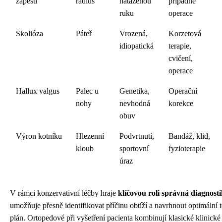
zápěstí
radius
nataženou
případně
ruku
operace
Skolióza
Páteř
Vrozená,
Korzetová
idiopatická
terapie,
cvičení,
operace
Hallux valgus
Palec u
Genetika,
Operační
nohy
nevhodná
korekce
obuv
Výron kotníku
Hlezenní
Podvrtnutí,
Bandáž, klid,
kloub
sportovní
fyzioterapie
úraz
V rámci konzervativní léčby hraje
klíčovou roli správná diagnost
umožňuje přesně identifikovat příčinu obtíží a navrhnout optimální 
plán. Ortopedové při vyšetření pacienta kombinují klasické klinick