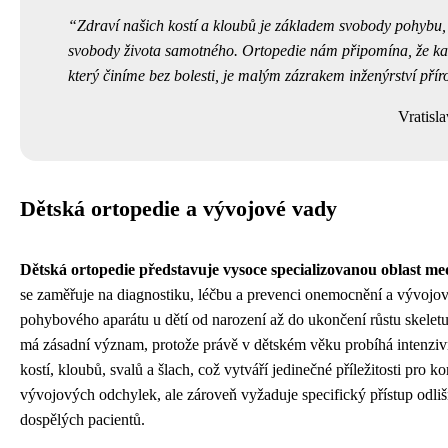
Zdraví našich kostí a kloubů je základem svobody pohybu, 
svobody života samotného. Ortopedie nám připomína, že ka
který činíme bez bolesti, je malým zázrakem inženýrství přír
Vratisl
Dětská ortopedie a vývojové vady
Dětská ortopedie představuje vysoce specializovanou oblast me
se zaměřuje na diagnostiku, léčbu a prevenci onemocnění a vývojo
pohybového aparátu u dětí od narození až do ukončení růstu skelet
má zásadní význam, protože právě v dětském věku probíhá intenzivn
kostí, kloubů, svalů a šlach, což vytváří jedinečné příležitosti pro ko
vývojových odchylek, ale zároveň vyžaduje specifický přístup odli
dospělých pacientů.