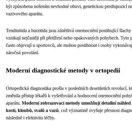
být způsobena nošením nevhodné obuvi, genetickou predispozicí ne
vazivového aparátu.
Tendinitida a burzitida jsou zánětlivá onemocnění postihující šlachy 
vznikají nejčastěji při přetížení nebo opakovaných pohybech. Tyto 
často objevují u sportovců, ale mohou postihnout i osoby vykonávaj
náročná povolání.
Moderní diagnostické metody v ortopedii
Ortopedická diagnostika prošla v posledních desetiletích revolucí, k
změnila přístup lékařů k vyšetřování a hodnocení onemocnění poh
aparátu.
Moderní zobrazovací metody umožňují detailní náhled 
kostí, kloubů, svalů a vazů
, což významně zvyšuje přesnost diagn
následně i efektivitu léčby.