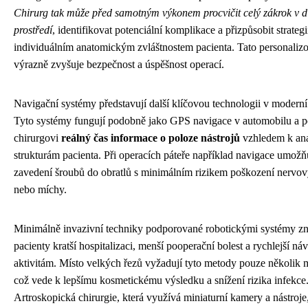
Chirurg tak může před samotným výkonem procvičit celý zákrok v d
prostředí
, identifikovat potenciální komplikace a přizpůsobit strategi
individuálním anatomickým zvláštnostem pacienta. Tato personaliz
výrazně zvyšuje bezpečnost a úspěšnost operací.
Navigační systémy představují další klíčovou technologii v moderní 
Tyto systémy fungují podobně jako GPS navigace v automobilu a p
chirurgovi
reálný čas informace o poloze nástrojů
vzhledem k an
strukturám pacienta. Při operacích páteře například navigace umož
zavedení šroubů do obratlů s minimálním rizikem poškození nervov
nebo míchy.
Minimálně invazivní techniky podporované robotickými systémy z
pacienty kratší hospitalizaci, menší pooperační bolest a rychlejší n
aktivitám. Místo velkých řezů vyžadují tyto metody pouze několik m
což vede k lepšímu kosmetickému výsledku a snížení rizika infekce
Artroskopická chirurgie, která využívá miniaturní kamery a nástroje,