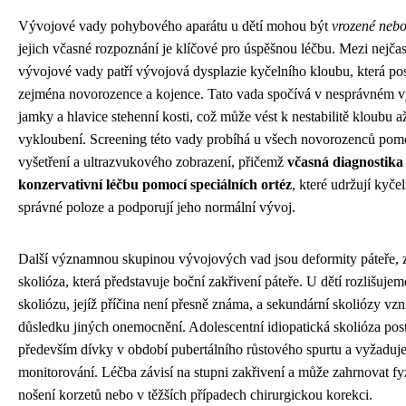
Vývojové vady pohybového aparátu u dětí mohou být
vrozené nebo
jejich včasné rozpoznání je klíčové pro úspěšnou léčbu. Mezi nejčas
vývojové vady patří vývojová dysplazie kyčelního kloubu, která pos
zejména novorozence a kojence. Tato vada spočívá v nesprávném v
jamky a hlavice stehenní kosti, což může vést k nestabilitě kloubu a
vykloubení. Screening této vady probíhá u všech novorozenců pom
vyšetření a ultrazvukového zobrazení, přičemž
včasná diagnostik
konzervativní léčbu pomocí speciálních ortéz
, které udržují kyče
správné poloze a podporují jeho normální vývoj.
Další významnou skupinou vývojových vad jsou deformity páteře,
skolióza, která představuje boční zakřivení páteře. U dětí rozlišuje
skoliózu, jejíž příčina není přesně známa, a sekundární skoliózy vzn
důsledku jiných onemocnění. Adolescentní idiopatická skolióza pos
především dívky v období pubertálního růstového spurtu a vyžaduje
monitorování. Léčba závisí na stupni zakřivení a může zahrnovat fyz
nošení korzetů nebo v těžších případech chirurgickou korekci.