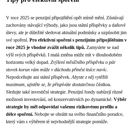
V roce 2025 se penzijní připojištění opět mírně mění. Zůstávají
zachovány stávající výhody, jako jsou státní příspěvky a daňové
úlevy, ale je důležité sledovat aktuální podmínky a uzpůsobit jim
své spoření.
Pro efektivní spoření s penzijním připojištěním v
roce 2025 je vhodné zvážit několik tipů.
Zamyslete se nad
výší svých příspěvků. I malá změna může mít v dlouhodobém
horizontu velký dopad.
Zvýšení měsíčního příspěvku o pár
stovek korun vám může v důchodu přinést tisíce navíc.
Nepodceňujte ani státní příspěvek.
Abyste z něj vytěžili
maximum, ujistěte se, že přispíváte dostatečnou částkou.
Sledujte také investiční strategie. Penzijní fondy nabízejí různé
možnosti investování, od konzervativních po dynamické.
Výběr
strategie by měl odpovídat vašemu rizikovému profilu a
délce spoření.
Nebojte se obrátit na svého finančního poradce,
který vám s výběrem té nejvhodnější strategie pomůže.