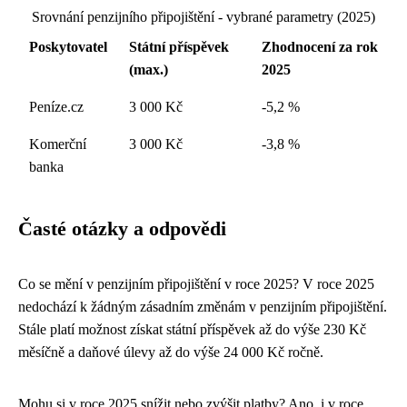
Srovnání penzijního připojištění - vybrané parametry (2025)
Poskytovatel
Státní příspěvek
Zhodnocení za rok
(max.)
2025
Peníze.cz
3 000 Kč
-5,2 %
Komerční
3 000 Kč
-3,8 %
banka
Časté otázky a odpovědi
Co se mění v penzijním připojištění v roce 2025? V roce 2025
nedochází k žádným zásadním změnám v penzijním připojištění.
Stále platí možnost získat státní příspěvek až do výše 230 Kč
měsíčně a daňové úlevy až do výše 24 000 Kč ročně.
Mohu si v roce 2025 snížit nebo zvýšit platby? Ano, i v roce