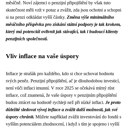
měsíčně. Noví zájemci o penzijní připojištění by však tuto
skutečnost měli vzít v potaz a zvážit, zda jsou ochotni a schopni
si na penzi odkládat vyšší částky.
Změna výše minimálního
měsíčního příspěvku pro získání státní podpory je tak krokem,
který má potenciál ovlivnit jak stávající, tak i budoucí klienty
penzijních společností.
Vliv inflace na vaše úspory
Inflace je strašák pro každého, kdo si chce uchovat hodnotu
svých peněz. Penzijní připojištění, ač je dlouhodobou investicí,
není vůči inflaci imunní. V roce 2025 se očekává mírný růst
inflace, což znamená, že vaše úspory v penzijním připojištění
budou ztrácet na hodnotě rychleji než při nízké inflaci.
Je proto
důležité sledovat vývoj inflace a zvážit další možnosti, jak své
úspory chránit.
Můžete například zvážit investování do fondů s
vyšším potenciálem zhodnocení, i když s tím je spojeno i vyšší