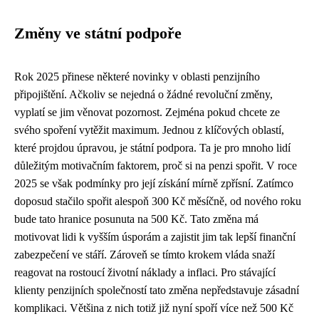
Změny ve státní podpoře
Rok 2025 přinese některé novinky v oblasti penzijního
připojištění. Ačkoliv se nejedná o žádné revoluční změny,
vyplatí se jim věnovat pozornost. Zejména pokud chcete ze
svého spoření vytěžit maximum. Jednou z klíčových oblastí,
které projdou úpravou, je státní podpora. Ta je pro mnoho lidí
důležitým motivačním faktorem, proč si na penzi spořit. V roce
2025 se však podmínky pro její získání mírně zpřísní. Zatímco
doposud stačilo spořit alespoň 300 Kč měsíčně, od nového roku
bude tato hranice posunuta na 500 Kč. Tato změna má
motivovat lidi k vyšším úsporám a zajistit jim tak lepší finanční
zabezpečení ve stáří. Zároveň se tímto krokem vláda snaží
reagovat na rostoucí životní náklady a inflaci. Pro stávající
klienty penzijních společností tato změna nepředstavuje zásadní
komplikaci. Většina z nich totiž již nyní spoří více než 500 Kč