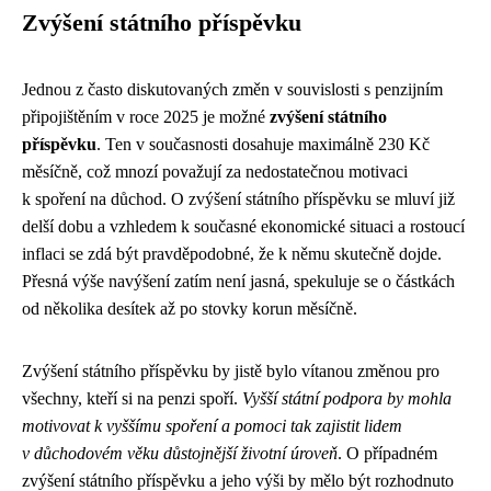
Zvýšení státního příspěvku
Jednou z často diskutovaných změn v souvislosti s penzijním
připojištěním v roce 2025 je možné
zvýšení státního
příspěvku
. Ten v současnosti dosahuje maximálně 230 Kč
měsíčně, což mnozí považují za nedostatečnou motivaci
k spoření na důchod. O zvýšení státního příspěvku se mluví již
delší dobu a vzhledem k současné ekonomické situaci a rostoucí
inflaci se zdá být pravděpodobné, že k němu skutečně dojde.
Přesná výše navýšení zatím není jasná, spekuluje se o částkách
od několika desítek až po stovky korun měsíčně.
Zvýšení státního příspěvku by jistě bylo vítanou změnou pro
všechny, kteří si na penzi spoří.
Vyšší státní podpora by mohla
motivovat k vyššímu spoření a pomoci tak zajistit lidem
v důchodovém věku důstojnější životní úroveň
. O případném
zvýšení státního příspěvku a jeho výši by mělo být rozhodnuto