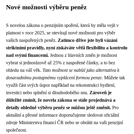
Nové možnosti výběru peněz
S novelou zákona o penzijním spoření, která by měla vejít v
platnost v roce 2025, se otevírají nové možnosti pro výběr
vašich naspořených peněz.
Zatímco dříve jste byli vázáni
striktními pravidly, nyní získáváte větší flexibilitu a kontrolu
nad svými financemi.
Jednou z hlavních změn je možnost
vybrat si jednorázově až 25% z naspořené částky, a to bez
ohledu na váš věk.
Tato možnost se nabízí jako alternativa k
dosavadnímu postupnému vyplácení formou penze.
Můžete tak
využít část svých úspor například na rekonstrukci bydlení,
investici nebo splnění si dlouhodobého snu.
Zároveň je
důležité zmínit, že novela zákona se stále projednává a
detaily ohledně výběru peněz se můžou ještě změnit.
Pro
aktuální a přesné informace doporučujeme sledovat oficiální
zdroje Ministerstva financí ČR nebo se obrátit na vaši penzijní
společnost.