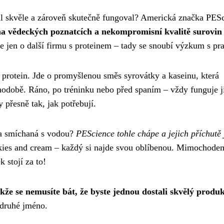
tnal skvěle a zároveň skutečně fungoval? Americká značka PES
 na vědeckých poznatcích a nekompromisní kvalitě surovin 
 jen o další firmu s proteinem – tady se snoubí výzkum s pra
 protein. Jde o promyšlenou směs syrovátky a kaseinu, která
odobě. Ráno, po tréninku nebo před spaním – vždy funguje j
y přesně tak, jak potřebují.
da smíchaná s vodou?
PEScience tohle chápe a jejich příchutě 
kies and cream – každý si najde svou oblíbenou. Mimochode
k stojí za to!
e se nemusíte bát, že byste jednou dostali skvělý produk
 druhé jméno.