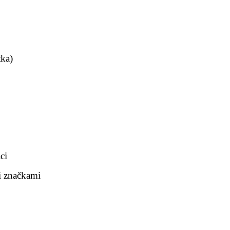
tka)
ci
i značkami