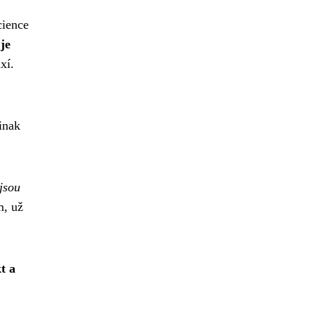
cience
je
xí.
inak
jsou
m, už
t a