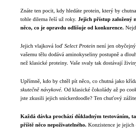
Znáte ten pocit, kdy hledáte protein, který by chu
tohle dilema řeší už roky.
Jejich přístup založený
něco, co je opravdu odlišuje od konkurence.
Nejde
Jejich vlajková loď
Select Protein
není jen obyčejný
vašemu tělu dodává aminokyseliny postupně a dlouh
než klasické proteiny. Vaše svaly tak dostávají živin
Upřímně, kdo by chtěl pít něco, co chutná jako kří
skutečně návykové.
Od klasické čokolády až po coo
jste zkusili jejich snickerdoodle? Ten chuťový zážite
Každá dávka prochází důkladným testováním, takž
příště něco nepoživatelného.
Konzistence je jejich