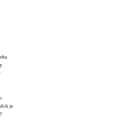
trhu
ny
y
o
těch je
?