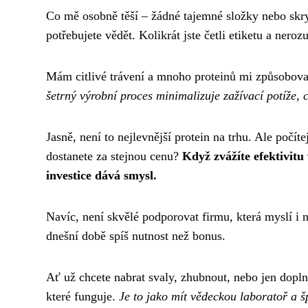
Co mě osobně těší – žádné tajemné složky nebo skryt
potřebujete vědět. Kolikrát jste četli etiketu a nero
Mám citlivé trávení a mnoho proteinů mi způsobov
šetrný výrobní proces minimalizuje zažívací potíže, 
Jasně, není to nejlevnější protein na trhu. Ale počíte
dostanete za stejnou cenu?
Když zvážíte efektivitu
investice dává smysl.
Navíc, není skvělé podporovat firmu, která myslí i n
dnešní době spíš nutnost než bonus.
Ať už chcete nabrat svaly, zhubnout, nebo jen doplni
které funguje.
Je to jako mít vědeckou laboratoř a 