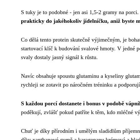
S tuky je to podobné - jen asi 1,5-2 gramy na porci
prakticky do jakéhokoliv jídelníčku, aniž byste 
Co dělá tento protein skutečně výjimečným, je boha
startovací klíč k budování svalové hmoty. V jedné po
svaly dostaly jasný signál k růstu.
Navíc obsahuje spoustu glutaminu a kyseliny gluta
rychleji se zotavit po náročném tréninku a podporuj
S každou porcí dostanete i bonus v podobě vápní
poděkují, zvlášť pokud patříte k těm, kdo mléčné 
Chuť je díky přírodním i umělým sladidlům příjemně
díky xanthanové gumě a karagenanu krémová a hladk