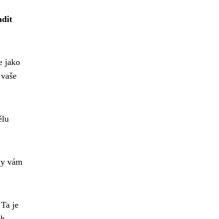
adit
e jako
 vaše
ělu
ly vám
 Ta je
ch