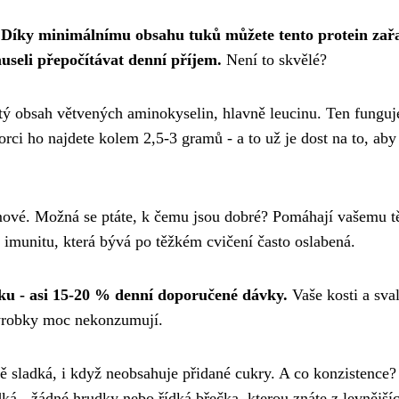
.
Díky minimálnímu obsahu tuků můžete tento protein zař
museli přepočítávat denní příjem.
Není to skvělé?
tý obsah větvených aminokyselin, hlavně leucinu. Ten funguj
rci ho najdete kolem 2,5-3 gramů - a to už je dost na to, aby
mové. Možná se ptáte, k čemu jsou dobré? Pomáhají vašemu t
í imunitu, která bývá po těžkém cvičení často oslabená.
ku - asi 15-20 % denní doporučené dávky.
Vaše kosti a sva
výrobky moc nekonzumují.
 sladká, i když neobsahuje přidané cukry. A co konzistence?
á - žádné hrudky nebo řídká břečka, kterou znáte z levnější