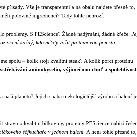
é přísady. Vše je transparentní a na obalu najdete přesně to,
zuměli polovině ingrediencí? Tady tohle nehrozí.
alo problémy. S PEScience? Žádné nadýmání, žádné křeče.
Je
což ocení každý, kdo někdy zažil proteinovou pomstu.
jme spolu – kolik stojí kvalitní steak? A kolik porcí proteinu
 vstřebávání aminokyselin, výjimečnou chuť a spolehlivost,
a naši planetu? Jejich snaha o ekologičtější výrobu a balení j
t stravu o kvalitní bílkoviny, proteiny PEScience nabízí řešen
špičkového šéfkuchaře v jednom balení.
A není tohle přesně to,