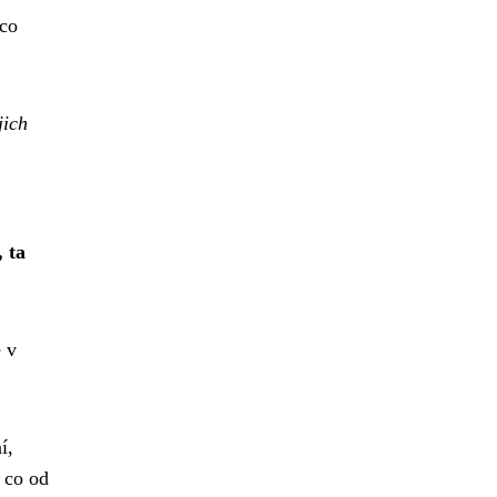
 co
jich
 ta
e v
í,
 co od