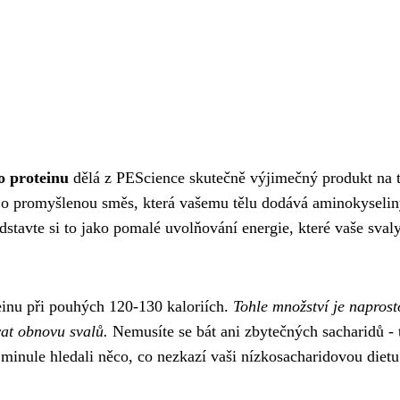
o proteinu
dělá z PEScience skutečně výjimečný produkt na 
de o promyšlenou směs, která vašemu tělu dodává aminokyseli
dstavte si to jako pomalé uvolňování energie, které vaše sval
einu při pouhých 120-130 kaloriích.
Tohle množství je naprost
vat obnovu svalů.
Nemusíte se bát ani zbytečných sacharidů - 
minule hledali něco, co nezkazí vaši nízkosacharidovou dietu