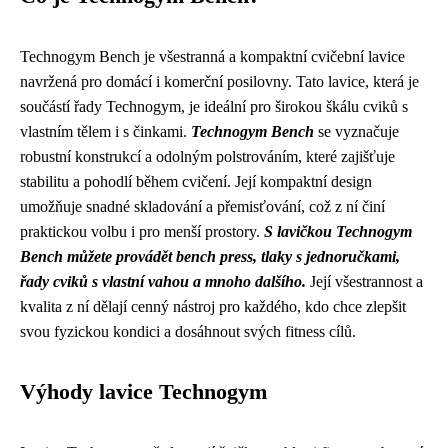
Technogym Bench je všestranná a kompaktní cvičební lavice
navržená pro domácí i komerční posilovny. Tato lavice, která je
součástí řady Technogym, je ideální pro širokou škálu cviků s
vlastním tělem i s činkami.
Technogym Bench
se vyznačuje
robustní konstrukcí a odolným polstrováním, které zajišťuje
stabilitu a pohodlí během cvičení. Její kompaktní design
umožňuje snadné skladování a přemisťování, což z ní činí
praktickou volbu i pro menší prostory.
S lavičkou Technogym
Bench můžete provádět bench press, tlaky s jednoručkami,
řady cviků s vlastní vahou a mnoho dalšího.
Její všestrannost a
kvalita z ní dělají cenný nástroj pro každého, kdo chce zlepšit
svou fyzickou kondici a dosáhnout svých fitness cílů.
Výhody lavice Technogym