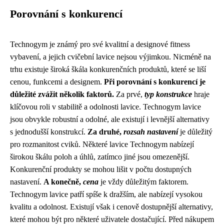
Porovnání s konkurencí
Technogym je známý pro své kvalitní a designové fitness
vybavení, a jejich cvičební lavice nejsou výjimkou. Nicméně na
trhu existuje široká škála konkurenčních produktů, které se liší
cenou, funkcemi a designem.
Při porovnání s konkurencí je
důležité zvážit několik faktorů.
Za prvé,
typ konstrukce
hraje
klíčovou roli v stabilitě a odolnosti lavice. Technogym lavice
jsou obvykle robustní a odolné, ale existují i levnější alternativy
s jednodušší konstrukcí.
Za druhé,
rozsah nastavení
je důležitý
pro rozmanitost cviků. Některé lavice Technogym nabízejí
širokou škálu poloh a úhlů, zatímco jiné jsou omezenější.
Konkurenční produkty se mohou lišit v počtu dostupných
nastavení.
A konečně,
cena
je vždy důležitým faktorem.
Technogym lavice patří spíše k dražším, ale nabízejí vysokou
kvalitu a odolnost. Existují však i cenově dostupnější alternativy,
které mohou být pro některé uživatele dostačující. Před nákupem