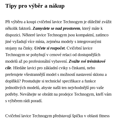
Tipy pro výběr a nákup
Při výběru a koupi cvičební lavice Technogym je důležité zvážit
několik faktorů.
Zamyslete se nad prostorem
, který máte k
dispozici. Některé lavice Technogym jsou kompaktní, zatímco
jiné vyžadují více místa, zejména modely s integrovanými
stojany na činky.
Určete si rozpočet
. Cvičební lavice
Technogym se pohybují v cenové relaci od dostupnějších
modelů až po profesionální vybavení.
Zvažte své tréninkové
cíle
. Hledáte lavici pro základní cviky s činkami, nebo
preferujete všestrannější model s možností nastavení sklonu a
doplňků? Prostudujte si technické specifikace a funkce
jednotlivých modelů, abyste našli ten nejvhodnější pro vaše
potřeby. Neváhejte se obrátit na prodejce Technogym, kteří vám
s výběrem rádi poradí.
Cvičební lavice Technogym představují špičku v oblasti fitness