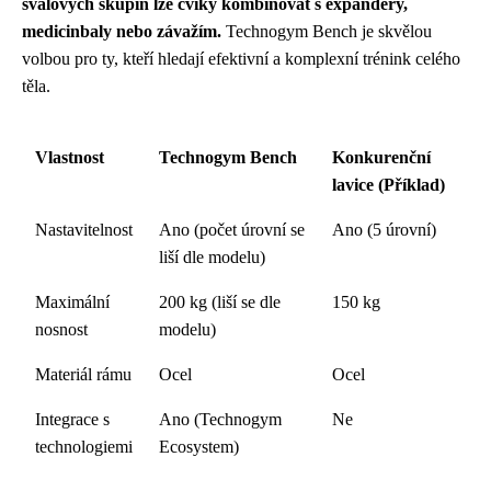
svalových skupin lze cviky kombinovat s expandéry,
medicinbaly nebo závažím.
Technogym Bench je skvělou
volbou pro ty, kteří hledají efektivní a komplexní trénink celého
těla.
Vlastnost
Technogym Bench
Konkurenční
lavice (Příklad)
Nastavitelnost
Ano (počet úrovní se
Ano (5 úrovní)
liší dle modelu)
Maximální
200 kg (liší se dle
150 kg
nosnost
modelu)
Materiál rámu
Ocel
Ocel
Integrace s
Ano (Technogym
Ne
technologiemi
Ecosystem)