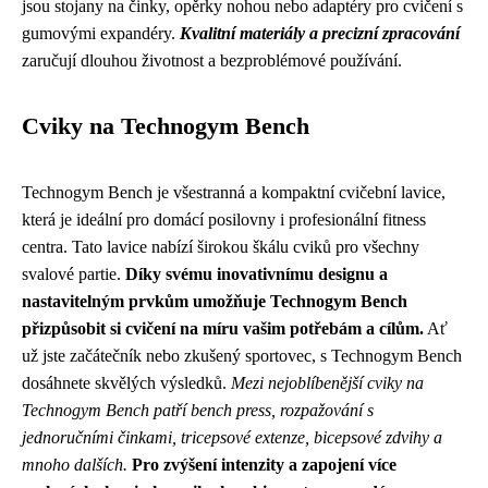
jsou stojany na činky, opěrky nohou nebo adaptéry pro cvičení s
gumovými expandéry.
Kvalitní materiály a precizní zpracování
zaručují dlouhou životnost a bezproblémové používání.
Cviky na Technogym Bench
Technogym Bench je všestranná a kompaktní cvičební lavice,
která je ideální pro domácí posilovny i profesionální fitness
centra. Tato lavice nabízí širokou škálu cviků pro všechny
svalové partie.
Díky svému inovativnímu designu a
nastavitelným prvkům umožňuje Technogym Bench
přizpůsobit si cvičení na míru vašim potřebám a cílům.
Ať
už jste začátečník nebo zkušený sportovec, s Technogym Bench
dosáhnete skvělých výsledků.
Mezi nejoblíbenější cviky na
Technogym Bench patří bench press, rozpažování s
jednoručními činkami, tricepsové extenze, bicepsové zdvihy a
mnoho dalších.
Pro zvýšení intenzity a zapojení více