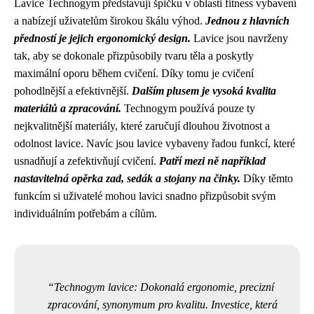
Lavice Technogym představují špičku v oblasti fitness vybavení
a nabízejí uživatelům širokou škálu výhod.
Jednou z hlavních
předností je jejich ergonomický design.
Lavice jsou navrženy
tak, aby se dokonale přizpůsobily tvaru těla a poskytly
maximální oporu během cvičení. Díky tomu je cvičení
pohodlnější a efektivnější.
Dalším plusem je vysoká kvalita
materiálů a zpracování.
Technogym používá pouze ty
nejkvalitnější materiály, které zaručují dlouhou životnost a
odolnost lavice. Navíc jsou lavice vybaveny řadou funkcí, které
usnadňují a zefektivňují cvičení.
Patří mezi ně například
nastavitelná opěrka zad, sedák a stojany na činky.
Díky těmto
funkcím si uživatelé mohou lavici snadno přizpůsobit svým
individuálním potřebám a cílům.
Technogym lavice: Dokonalá ergonomie, precizní
zpracování, synonymum pro kvalitu. Investice, která