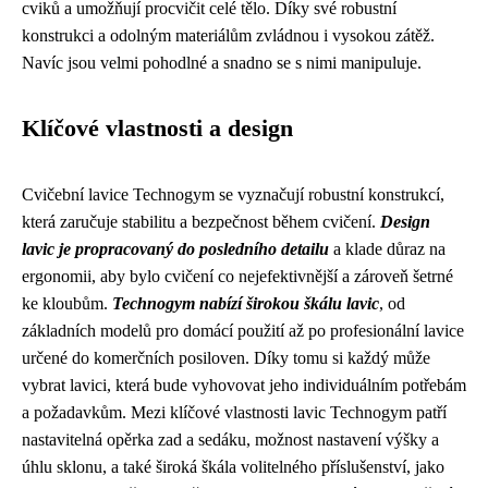
cviků a umožňují procvičit celé tělo. Díky své robustní
konstrukci a odolným materiálům zvládnou i vysokou zátěž.
Navíc jsou velmi pohodlné a snadno se s nimi manipuluje.
Klíčové vlastnosti a design
Cvičební lavice Technogym se vyznačují robustní konstrukcí,
která zaručuje stabilitu a bezpečnost během cvičení.
Design
lavic je propracovaný do posledního detailu
a klade důraz na
ergonomii, aby bylo cvičení co nejefektivnější a zároveň šetrné
ke kloubům.
Technogym nabízí širokou škálu lavic
, od
základních modelů pro domácí použití až po profesionální lavice
určené do komerčních posiloven. Díky tomu si každý může
vybrat lavici, která bude vyhovovat jeho individuálním potřebám
a požadavkům. Mezi klíčové vlastnosti lavic Technogym patří
nastavitelná opěrka zad a sedáku, možnost nastavení výšky a
úhlu sklonu, a také široká škála volitelného příslušenství, jako