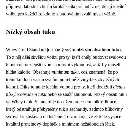
příprava, lahodná chuť a široká škála příchutí z něj dělají ideální
volbu pro každého, kdo to s budováním svalů myslí vážně.
Nízký obsah tuku
Whey Gold Standard je známý svým
nízkým obsahem tuku
.
To z něj dělá skvělou volbu pro ty, kteří chtějí budovat svalovou
hmotu nebo zlepšit svou sportovní výkonnost, aniž by museli
hlídat kalorie. Obsahuje
minimum tuku
, což znamená, že po
tréninku dodá vašim svalům potřebné živiny bez zbytečných
kalorií. Díky tomu je ideální volbou pro ty, kteří dodržují
dietu s
nízkým obsahem tuku
nebo se snaží zhubnout. Nízký obsah tuku
ve Whey Gold Standard je dosažen procesem mikrofiltrace,
který odstraňuje přebytečný tuk a sacharidy, zatímco bílkoviny
syrovátky zůstávají nedotčené. To zaručuje, že získáte vysoce
kvalitní proteinový doplněk s minimem nežádoucích látek.