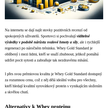
Na internetu se dají najít stovky pozitivních recenzí od
spokojených uživatelů. Sportovci si pochvalují
viditelné
výsledky v podobě nárůstu svalové hmoty a síly
, ale i rychlejší
regeneraci po náročném tréninku. Whey Gold Standard je
oblíbený i mezi lidmi, kteří se snaží zhubnout, jelikož pomáhá
udržet pocit sytosti a zabraňuje tak nezdravému mlsání.
I přes svou prémiovou kvalitu je Whey Gold Standard dostupný
za rozumnou cenu, což z něj dělá ideální volbu pro všechny,
kteří hledají kvalitní syrovátkový protein s vynikajícím složením
a skvělou chutí.
Alternativy k Whey proteinu