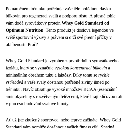
Po náročném tréninku potřebuje vaše tělo pořádnou dávku
bílkovin pro regeneraci svalů a podporu růstu. A přesně tohle
vám dodá syrovátkový protein
Whey Gold Standard od
Optimum Nutrition
. Tento produkt je doslova legendou ve
světě sportovní výživy a právem si drží své přední příčky v
oblíbenosti. Proč?
Whey Gold Standard je vyroben z prvotřídního syrovátkového
izolátu, který se vyznačuje
vysokou koncentrací bílkovin
a
minimálním obsahem tuku a laktózy. Díky tomu se
rychle
vstřebává
a vaše svaly dostanou potřebné živiny ihned po
tréninku. Navíc obsahuje vysoké množství BCAA (esenciální
aminokyseliny s rozvětveným řetězcem), které hrají klíčovou roli
v procesu budování svalové hmoty.
Ať už jste zkušený sportovec, nebo teprve začínáte, Whey Gold
Standard vám pomůže dosáhnout vašich fitness cílů. Snadná