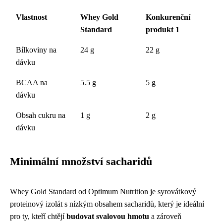
Vlastnost
Whey Gold
Konkurenční
Standard
produkt 1
Bílkoviny na
24 g
22 g
dávku
BCAA na
5.5 g
5 g
dávku
Obsah cukru na
1 g
2 g
dávku
Minimální množství sacharidů
Whey Gold Standard od Optimum Nutrition je syrovátkový
proteinový izolát s nízkým obsahem sacharidů, který je ideální
pro ty, kteří chtějí
budovat svalovou hmotu
a zároveň