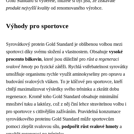
Gold Standard si vyberete, můžete si být jisti, že získáváte
produkt nejvyšší kvality
od renomovaného výrobce.
Výhody pro sportovce
Syrovátkový protein Gold Standard je oblíbenou volbou mezi
sportovci díky svému složení a vlastnostem. Obsahuje
vysoké
procento bílkovin
, které jsou důležité pro
růst a regeneraci
svalové hmoty
po fyzické zátěži. Rychlá vstřebatelnost syrovátky
umožňuje organismu rychle využít aminokyseliny pro opravu a
budování svalových vláken. To je klíčové pro sportovce, kteří
chtějí maximalizovat výsledky svého tréninku a zkrátit dobu
regenerace. Kromě toho Gold Standard obsahuje minimální
množství tuku a laktózy, což z něj činí lehce stravitelnou volbu i
pro sportovce s citlivějším zažíváním. Pravidelná konzumace
syrovátkového proteinu Gold Standard může sportovcům
pomoci zlepšit svalovou sílu,
podpořit růst svalové hmoty
a
urychlit regeneraci po tréninku.