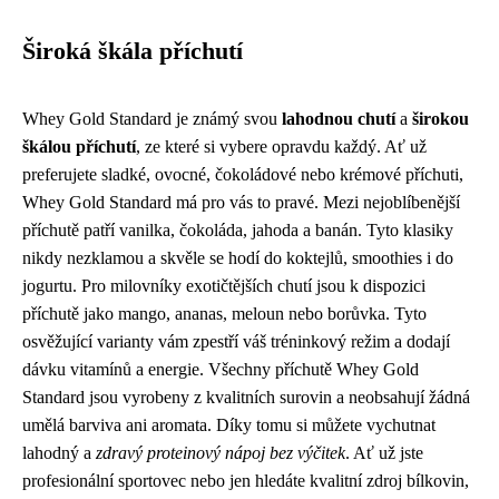
Široká škála příchutí
Whey Gold Standard je známý svou
lahodnou chutí
a
širokou
škálou příchutí
, ze které si vybere opravdu každý. Ať už
preferujete sladké, ovocné, čokoládové nebo krémové příchuti,
Whey Gold Standard má pro vás to pravé. Mezi nejoblíbenější
příchutě patří vanilka, čokoláda, jahoda a banán. Tyto klasiky
nikdy nezklamou a skvěle se hodí do koktejlů, smoothies i do
jogurtu. Pro milovníky exotičtějších chutí jsou k dispozici
příchutě jako mango, ananas, meloun nebo borůvka. Tyto
osvěžující varianty vám zpestří váš tréninkový režim a dodají
dávku vitamínů a energie. Všechny příchutě Whey Gold
Standard jsou vyrobeny z kvalitních surovin a neobsahují žádná
umělá barviva ani aromata. Díky tomu si můžete vychutnat
lahodný a
zdravý proteinový nápoj bez výčitek
. Ať už jste
profesionální sportovec nebo jen hledáte kvalitní zdroj bílkovin,