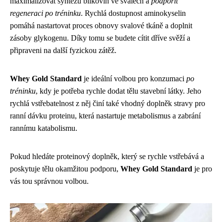
maximalizovat syntézu bílkovin ve svalech a
podpořit
regeneraci po tréninku
. Rychlá dostupnost aminokyselin
pomáhá nastartovat proces obnovy svalové tkáně a doplnit
zásoby glykogenu. Díky tomu se budete cítit dříve svěží a
připraveni na další fyzickou zátěž.
Whey Gold Standard
je ideální volbou pro konzumaci
po
tréninku
, kdy je potřeba rychle dodat tělu stavební látky. Jeho
rychlá vstřebatelnost z něj činí také vhodný doplněk stravy pro
ranní dávku proteinu, která nastartuje metabolismus a zabrání
rannímu katabolismu.
Pokud hledáte proteinový doplněk, který se rychle vstřebává a
poskytuje tělu okamžitou podporu,
Whey Gold Standard
je pro
vás tou správnou volbou.