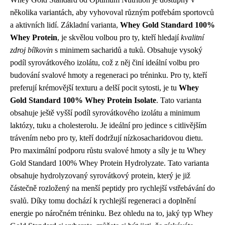
několika variantách, aby vyhovoval různým potřebám sportovců
a aktivních lidí. Základní varianta,
Whey Gold Standard 100%
Whey Protein
, je skvělou volbou pro ty, kteří hledají
kvalitní
zdroj bílkovin
s minimem sacharidů a tuků. Obsahuje vysoký
podíl syrovátkového izolátu, což z něj činí ideální volbu pro
budování svalové hmoty a regeneraci po tréninku. Pro ty, kteří
preferují krémovější texturu a delší pocit sytosti, je tu
Whey
Gold Standard 100% Whey Protein Isolate
. Tato varianta
obsahuje ještě vyšší podíl syrovátkového izolátu a minimum
laktózy, tuku a cholesterolu. Je ideální pro jedince s citlivějším
trávením nebo pro ty, kteří dodržují nízkosacharidovou dietu.
Pro maximální podporu růstu svalové hmoty a síly je tu Whey
Gold Standard 100% Whey Protein Hydrolyzate. Tato varianta
obsahuje hydrolyzovaný syrovátkový protein, který je již
částečně rozložený na menší peptidy pro rychlejší vstřebávání do
svalů. Díky tomu dochází k rychlejší regeneraci a doplnění
energie po náročném tréninku. Bez ohledu na to, jaký typ Whey