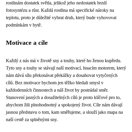
rostlinám dostatek světla, jelikož jeho nedostatek brzdí
fotosyntézu a růst. Každá rostlina má specifické nároky na
teplotu, proto je důležité vybrat druh, který bude vyhovovat
podmínkám v bytě.
Motivace a cíle
Každý z nás má v životě sny a touhy, které ho ženou kupředu.
Tyto sny a touhy se stávají naší motivací, hnacím motorem, který
nám dává sílu překonávat překážky a dosahovat vytyčených
cílů. Bez motivace bychom jen těžko hledali smysl v
každodenních činnostech a náš život by postrádal směr.
Stanovení jasných a dosažitelných cílů je proto klíčové pro to,
abychom žili plnohodnotný a spokojený život. Cíle nám dávají
jasnou představu o tom, kam směřujeme, a slouží jako mapa na
naší cestě za splněnými sny.