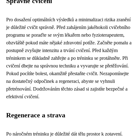
Správné cvičení
Pro dosažení optimálních výsledků a minimalizaci rizika zranění
je důležité cvičit správně. Před zahájením jakéhokoli cvičebního
programu se poraďte se svým lékařem nebo fyzioterapeutem,
obzvláště pokud máte nějaké zdravotní potíže. Začněte pomalu a
postupně zvyšujte intenzitu a trvání cvičení. Před každým
tréninkem se důkladně zahřejte a po tréninku se protáhněte. Při
cvičení dbejte na správnou techniku a vyvarujte se přetěžování.
Pokud pocítíte bolest, okamžitě přestaňte cvičit. Nezapomínejte
na dostatečný odpočinek a regeneraci, abyste se vyhnuli
přetrénování. Dodržováním těchto zásad si zajistíte bezpečné a
efektivní cvičení.
Regenerace a strava
Po náročném tréninku je důležité dát tělu prostor k zotavení.