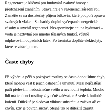
Regenerace je klíčová pro budování svalové hmoty a
předcházení zraněním. Strava hraje v regeneraci zásadní roli.
Zaměřte se na dostatečný příjem bílkovin, které podpoří opravu
svalových vláken. Sacharidy doplní vyčerpané energetické
zásoby a urychlí regeneraci. Nezapomínejte ani na hydrataci –
voda je nezbytná pro mnoho tělesných funkcí, včetně
odplavování odpadních látek. Po tréninku doplňte elektrolyty,
které se ztrácí potem.
Časté chyby
Při výběru a péči o pokojové rostliny se často dopouštíme chyb,
které mohou vést k jejich oslabení a uhynutí. Mezi nejčastější
patří přelévání, nedostatečné světlo a nevhodná teplota. Mnoho
lidí má tendenci rostliny zbytečně zalévat, což vede k hnilobě
kořenů. Důležité je sledovat vlhkost substrátu a zalévat až ve
chvíli, kdy je povrch suchý. Stejně tak je důležité zajistit