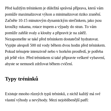
Před každým tréninkem je důležitá správná příprava, která vám
pomůže maximalizovat výkon a minimalizovat riziko zranění.
Začněte 10-15 minutovým dynamickým strečinkem, jako jsou
kroužky rukama, rotace trupem a výpady do stran. To vám
pomůže zahřát svaly a klouby a připravit je na zátěž.
Nezapomeňte se také před tréninkem dostatečně hydratovat.
Vypijte alespoň 500 ml vody během dvou hodin před tréninkem.
Pokud trénujete intenzivně nebo v horkém prostředí, je potřeba
pít ještě více. Před tréninkem si také připravte veškeré vybavení,
abyste se nemuseli zdržovat během cvičení.
Typy tréninků
Existuje mnoho různých typů tréninků, z nichž každý má své
vlastní výhody a nevýhody. Mezi nejoblíbenější patří: